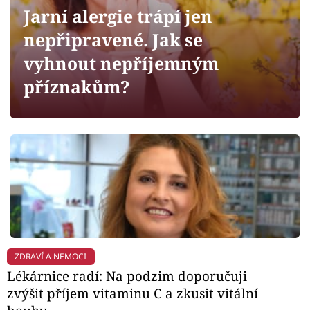
Horoskopy
Jarní alergie trápí jen
Sledujte prima+
nepřipravené. Jak se
vyhnout nepříjemným
Filmový festival Karlovy Vary
příznakům?
Pořady
Mámy sobě
Přihlášení
Sledujte nás
ZDRAVÍ A NEMOCI
Lékárnice radí: Na podzim doporučuji
zvýšit příjem vitaminu C a zkusit vitální