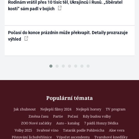
Rodinám vrátil přes 10 tisíc těl, Ukrajinců i Rusů. „Sběratel
kostí“ sám padl v bojích
Počasí do konce prázdnin může překvapit. Detaily prozrazuje
výhled
Populární témata
Jak zhubnout
Nejlepší filmy 2024
Nejlepší horory
TV program
Změna času
Partie
Počasí
Kdy budou volby
ZOO Nové začátky
Auto – katalog
7 pádů Honzy Dědka
Volby 2025
Svařené víno
Tatarák podle Pohlreicha
Aloe vera
Pěstování lichořeřišnice
Výpočet ascendentu
Tvarohové knedlíky