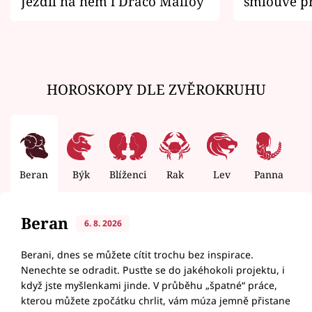
Jezdil na něm i Draco Malfoy
smlouvě př
zemřít
HOROSKOPY DLE ZVĚROKRUHU
Beran
Býk
Blíženci
Rak
Lev
Panna
V
Beran
6. 8. 2026
Berani, dnes se můžete cítit trochu bez inspirace.
Nenechte se odradit. Pusťte se do jakéhokoli projektu, i
když jste myšlenkami jinde. V průběhu „špatné“ práce,
kterou můžete zpočátku chrlit, vám múza jemně přistane