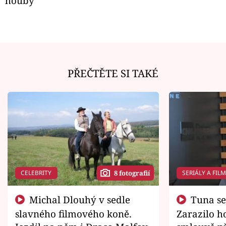
houby
PŘEČTĚTE SI TAKÉ
CELEBRITY
SERIÁLY A FIL
8 fotografií
Michal Dlouhý v sedle
Tuna se chtěl vrátit domů.
slavného filmového koně.
Zarazilo ho