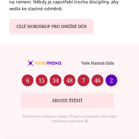
na rameni. Někdy je zapotřebí trocha disciplíny, aby
vedla ke slastné odměně.
CELÝ HOROSKOP PRO DNEŠNÍ DEN
Vaše šťastná čísla
6
15
34
48
7
46
2
ZKUSTE ŠTĚSTÍ
Ministerstvo financí varuje: Účastí na hazardní hře může
vzniknout závislost ⑱