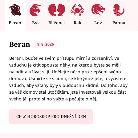
Beran
Býk
Blíženci
Rak
Lev
Panna
V
Beran
9. 8. 2026
Berani, buďte ve svém přístupu mírní a zdrženliví. Ve
vzduchu je cítit spousta něhy, na kterou byste se měli
naladit a užívat si ji. Udělejte něco pro zlepšení svého
domova. Usmiřte se s lidmi, se kterými žijete, a vyčistěte
vzduch, aby vztahy byly v budoucnu klidné. Do toho, aby
se váš domov stal útočištěm, jste investovali velkou část
svého já, proto si ho važte a pečujte o něj.
CELÝ HOROSKOP PRO DNEŠNÍ DEN