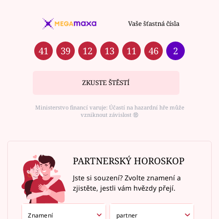
Vaše šťastná čísla
41
39
12
13
11
46
2
ZKUSTE ŠTĚSTÍ
Ministerstvo financí varuje: Účastí na hazardní hře může
vzniknout závislost ⑱
PARTNERSKÝ HOROSKOP
Jste si souzení? Zvolte znamení a
zjistěte, jestli vám hvězdy přejí.