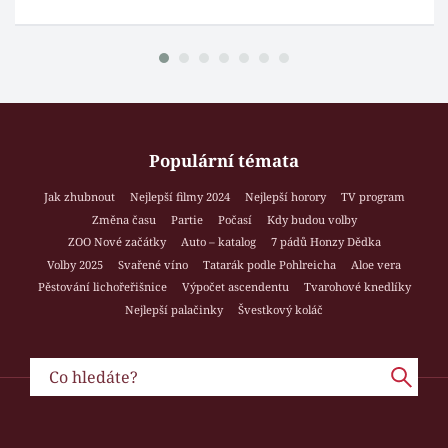
Populární témata
Jak zhubnout
Nejlepší filmy 2024
Nejlepší horory
TV program
Změna času
Partie
Počasí
Kdy budou volby
ZOO Nové začátky
Auto – katalog
7 pádů Honzy Dědka
Volby 2025
Svařené víno
Tatarák podle Pohlreicha
Aloe vera
Pěstování lichořeřišnice
Výpočet ascendentu
Tvarohové knedlíky
Nejlepší palačinky
Švestkový koláč