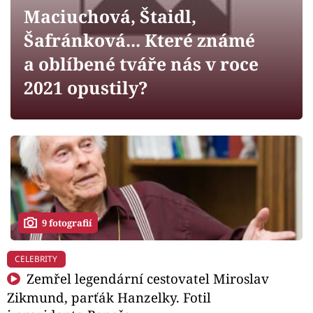
Horoskopy
Maciuchová, Štaidl,
Sledujte prima+
Šafránková... Které známé
a oblíbené tváře nás v roce
Filmový festival Karlovy Vary
2021 opustily?
Pořady
Mámy sobě
Přihlášení
9 fotografií
Sledujte nás
CELEBRITY
Zemřel legendární cestovatel Miroslav
Zikmund, parťák Hanzelky. Fotil