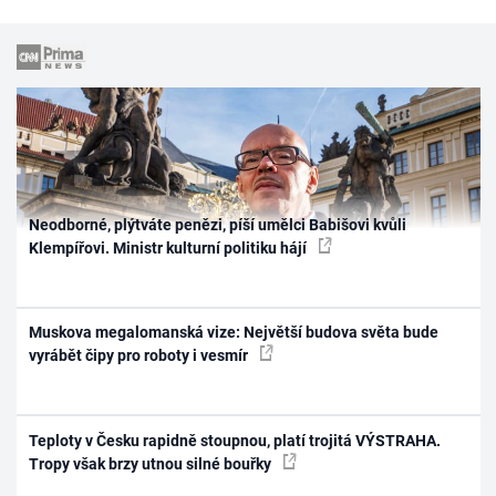
Neodborné, plýtváte penězi, píší umělci Babišovi kvůli
Klempířovi. Ministr kulturní politiku hájí
Muskova megalomanská vize: Největší budova světa bude
vyrábět čipy pro roboty i vesmír
Teploty v Česku rapidně stoupnou, platí trojitá VÝSTRAHA.
Tropy však brzy utnou silné bouřky