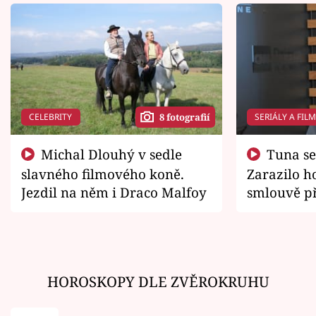
CELEBRITY
SERIÁLY A FIL
8 fotografií
Michal Dlouhý v sedle
Tuna se chtěl vrátit domů.
slavného filmového koně.
Zarazilo ho
Jezdil na něm i Draco Malfoy
smlouvě př
zemřít
HOROSKOPY DLE ZVĚROKRUHU