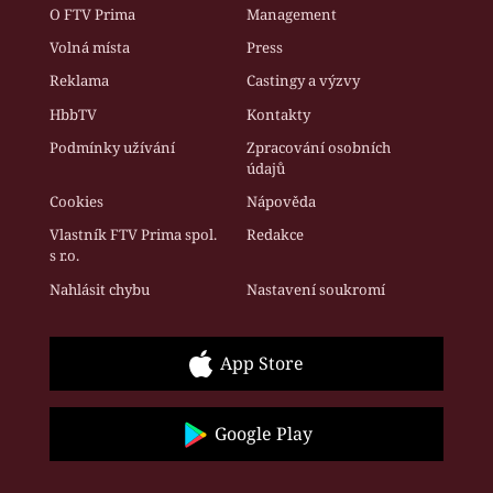
O FTV Prima
Management
Volná místa
Press
Reklama
Castingy a výzvy
HbbTV
Kontakty
Podmínky užívání
Zpracování osobních
údajů
Cookies
Nápověda
Vlastník FTV Prima spol.
Redakce
s r.o.
Nahlásit chybu
Nastavení soukromí
App Store
Google Play