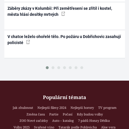
Záběry zkázy v Kolumbii: Při zemětřesení se zřítil i kostel,
města hlásí desítky mrtvých
V chatce leželo ohořelé tělo. Po požáru u Dobřichovic zasahují
policisté
Populární témata
Jak zhubnout
Nejlepší filmy 2024
Nejlepší horory
TV program
Změna času
Partie
Počasí
Kdy budou volby
ZOO Nové začátky
Auto – katalog
7 pádů Honzy Dědka
Volby 2025
Svařené víno
Tatarák podle Pohlreicha
Aloe vera