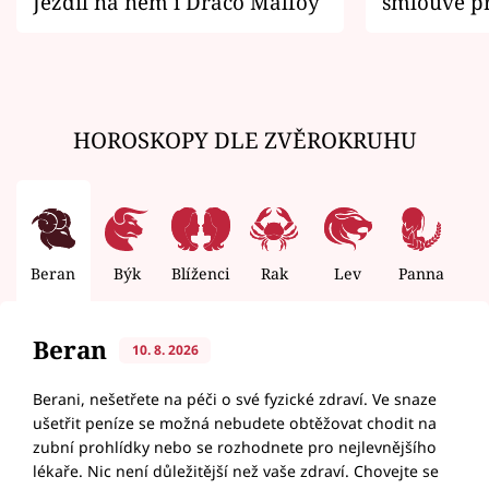
Jezdil na něm i Draco Malfoy
smlouvě př
zemřít
HOROSKOPY DLE ZVĚROKRUHU
Beran
Býk
Blíženci
Rak
Lev
Panna
V
Beran
10. 8. 2026
Berani, nešetřete na péči o své fyzické zdraví. Ve snaze
ušetřit peníze se možná nebudete obtěžovat chodit na
zubní prohlídky nebo se rozhodnete pro nejlevnějšího
lékaře. Nic není důležitější než vaše zdraví. Chovejte se