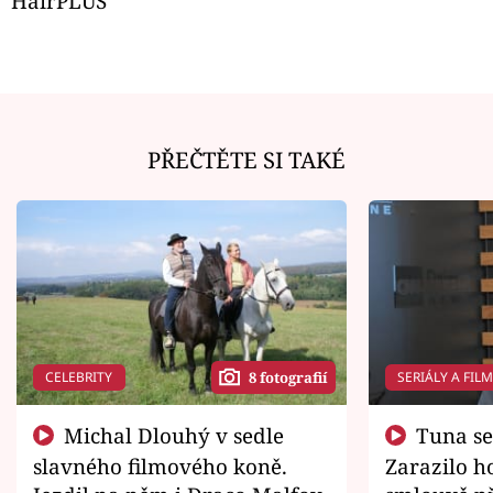
HairPLUS
PŘEČTĚTE SI TAKÉ
CELEBRITY
SERIÁLY A FIL
8 fotografií
Michal Dlouhý v sedle
Tuna se chtěl vrátit domů.
slavného filmového koně.
Zarazilo ho