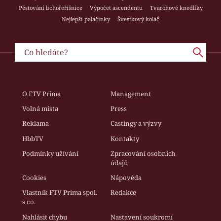
Pěstování lichořeřišnice
Výpočet ascendentu
Tvarohové knedlíky
Nejlepší palačinky
Švestkový koláč
O FTV Prima
Management
Volná místa
Press
Reklama
Castingy a výzvy
HbbTV
Kontakty
Podmínky užívání
Zpracování osobních
údajů
Cookies
Nápověda
Vlastník FTV Prima spol.
Redakce
s r.o.
Nahlásit chybu
Nastavení soukromí