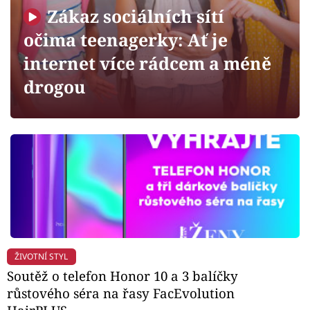
Horoskopy
Zákaz sociálních sítí
Sledujte prima+
očima teenagerky: Ať je
internet více rádcem a méně
Filmový festival Karlovy Vary
drogou
Pořady
Mámy sobě
Přihlášení
Sledujte nás
ŽIVOTNÍ STYL
Soutěž o telefon Honor 10 a 3 balíčky
růstového séra na řasy FacEvolution