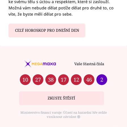
ke svému tělu s úctou a respektem, které si zaslouží.
Možná vám nebude dělat potíže dělat pro druhé to, co
víte, že byste měli dělat pro sebe.
CELÝ HOROSKOP PRO DNEŠNÍ DEN
Vaše šťastná čísla
10
27
38
17
12
46
2
ZKUSTE ŠTĚSTÍ
Ministerstvo financí varuje: Účastí na hazardní hře může
vzniknout závislost ⑱