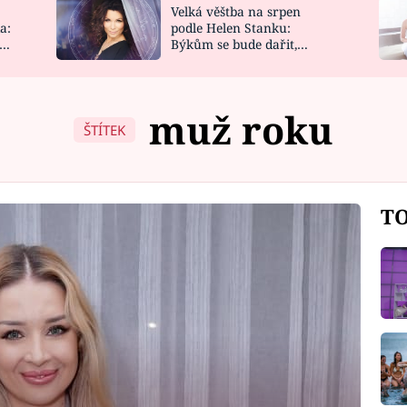
Velká věštba na srpen
NOVINKY
ZAHRADA
a:
podle Helen Stanku:
y
Býkům se bude dařit,
VIDEORECEPTY
DESIGN
Vodnáře čeká jízda
muž roku
ŠTÍTEK
TO