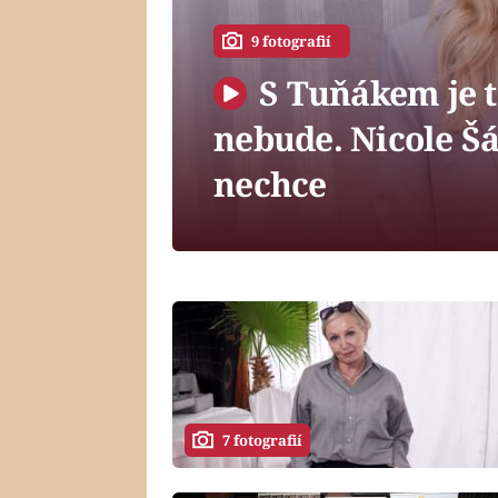
9 fotografií
S Tuňákem je to
nebude. Nicole Š
nechce
7 fotografií