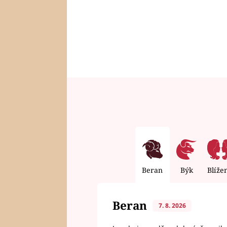
Beran
Býk
Blíže
Beran
7. 8. 2026