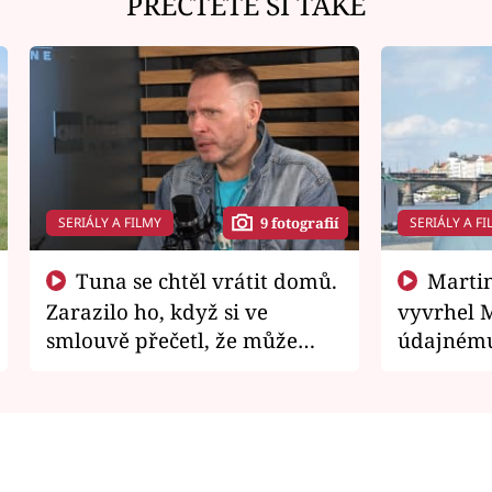
PŘEČTĚTE SI TAKÉ
SERIÁLY A FILMY
SERIÁLY A FI
9 fotografií
Tuna se chtěl vrátit domů.
Martin Písařík jako
Zarazilo ho, když si ve
vyvrhel 
smlouvě přečetl, že může
údajnému
zemřít
je v nemil