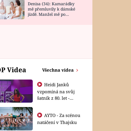
Denisa (34): Kamarádky
mě přemluvily k dámské
jízdě. Manžel mě po
návratu zaskočil
P Videa
Všechna videa
Heidi Janků
vzpomíná na svůj
šatník z 80. let -
Shopaholičky
AYTO - Za scénou
natáčení v Thajsku