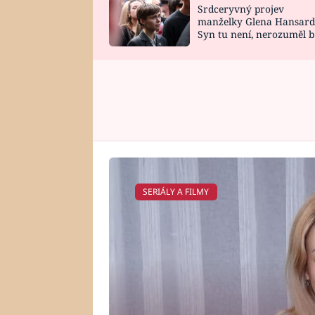
Srdceryvný projev
SNÁŘ
CELEBRITY
manželky Glena Hansard
Syn tu není, nerozuměl b
HOROSKOP NA
VAŘENÍ
tomu, vysvětlila
ROK 2023
SERIÁLY A FILMY