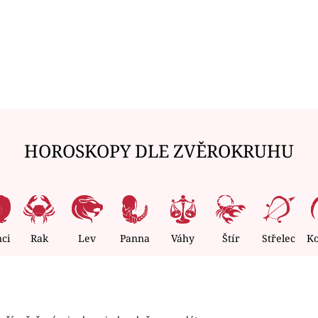
HOROSKOPY DLE ZVĚROKRUHU
nci
Rak
Lev
Panna
Váhy
Štír
Střelec
K