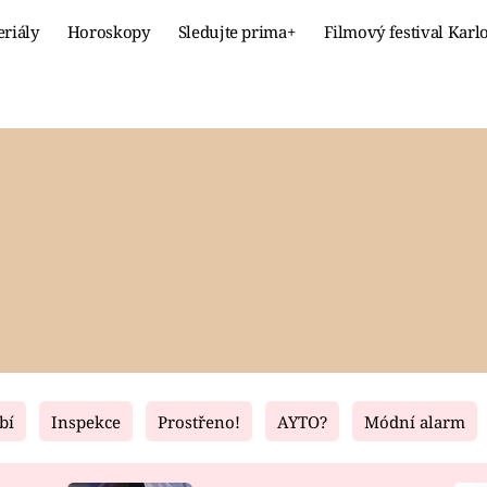
eriály
Horoskopy
Sledujte prima+
Filmový festival Karl
Celebrity
Recept
MÓDA A KRÁSA
HLAVNÍ JÍ
VZTAHY A SEX
SLADKÉ
PRIMA MAMINKA
ZDRAVÉ
bí
Inspekce
Prostřeno!
AYTO?
Módní alarm
Fresh
Living
RECEPTY
BYDLENÍ