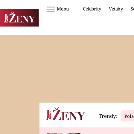
Menu
Celebrity
Vztahy
S
Seriály
Životní styl
ZOO
DIETY A HUBNUTÍ
PROSTŘENO!
CESTOVÁNÍ A
DOVOLENÁ
DUCH
ZDRAVÍ
Trendy:
Pola
Horoskopy
Video
ASTROČLÁNKY
SERIÁLY