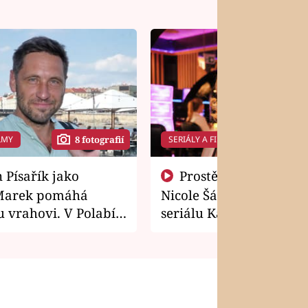
LMY
SERIÁLY A FILMY
8 fotografií
14 f
Prostě si o to řekla! Takhle
Marek pomáhá
Nicole Šáchová získala r
 vrahovi. V Polabí
seriálu Kamarádi
osti