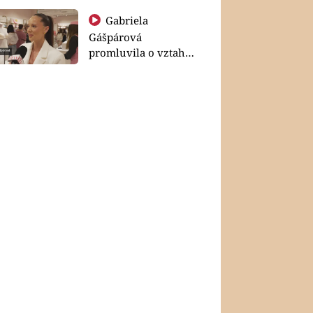
Gabriela
Gášpárová
promluvila o vztahu
a zakládání rodiny