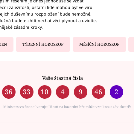
epším řešením je dnes jednoduše se vzdát
ční záležitosti, ostatní lidé mohou být ve víru
b jejich duševnímu rozpoložení bude nemožné,
ožná budete chtít nechat věci plynout a uvidíte,
nějaké zásadní kroky.
DEN
TÝDENNÍ HOROSKOP
MĚSÍČNÍ HOROSKOP
Vaše šťastná čísla
36
33
10
4
9
46
2
Ministerstvo financí varuje: Účastí na hazardní hře může vzniknout závislost ⑱