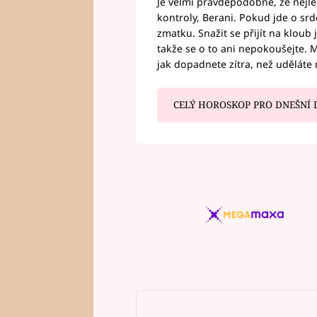
Je velmi pravděpodobné, že nejl
kontroly, Berani. Pokud jde o srde
zmatku. Snažit se přijít na klou
takže se o to ani nepokoušejte. M
jak dopadnete zítra, než uděláte 
CELÝ HOROSKOP PRO DNEŠNÍ 