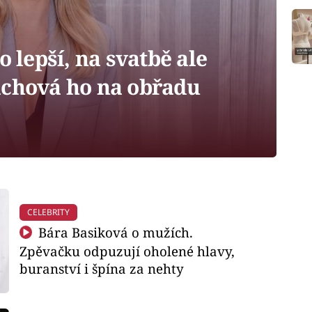
 lepší, na svatbě ale
áchová ho na obřadu
CELEBRITY
Bára Basiková o mužích.
Zpěvačku odpuzují oholené hlavy,
buranství i špína za nehty