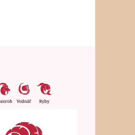
ozoroh
Vodnář
Ryby