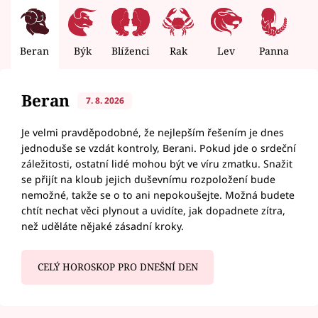
Beran
Býk
Blíženci
Rak
Lev
Panna
V
Beran
7. 8. 2026
Je velmi pravděpodobné, že nejlepším řešením je dnes
jednoduše se vzdát kontroly, Berani. Pokud jde o srdeční
záležitosti, ostatní lidé mohou být ve víru zmatku. Snažit
se přijít na kloub jejich duševnímu rozpoložení bude
nemožné, takže se o to ani nepokoušejte. Možná budete
chtít nechat věci plynout a uvidíte, jak dopadnete zítra,
než uděláte nějaké zásadní kroky.
CELÝ HOROSKOP PRO DNEŠNÍ DEN