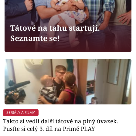
Horoskopy
Sledujte prima+
Tátové na tahu startují.
Filmový festival Karlovy Vary
Seznamte se!
Pořady
Mámy sobě
Přihlášení
Sledujte nás
SERIÁLY A FILMY
Takto si vedli další tátové na plný úvazek.
Pusťte si celý 3. díl na Primě PLAY