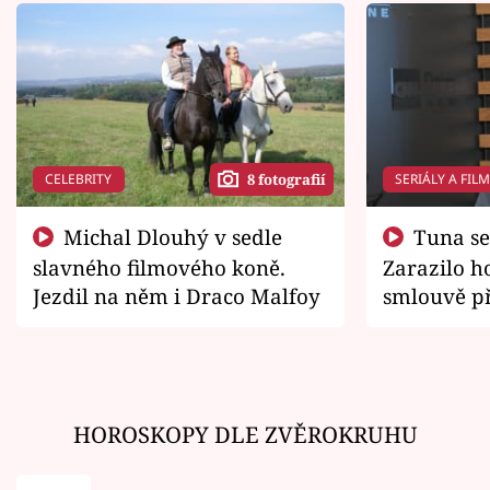
CELEBRITY
SERIÁLY A FIL
8 fotografií
Michal Dlouhý v sedle
Tuna se chtěl vrátit domů.
slavného filmového koně.
Zarazilo ho
Jezdil na něm i Draco Malfoy
smlouvě př
zemřít
HOROSKOPY DLE ZVĚROKRUHU