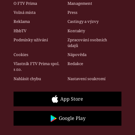
O FTV Prima
Management
Volná místa
Press
Reklama
Castingy a výzvy
HbbTV
Kontakty
Podmínky užívání
Zpracování osobních
údajů
Cookies
Nápověda
Vlastník FTV Prima spol.
Redakce
s r.o.
Nahlásit chybu
Nastavení soukromí
App Store
Google Play