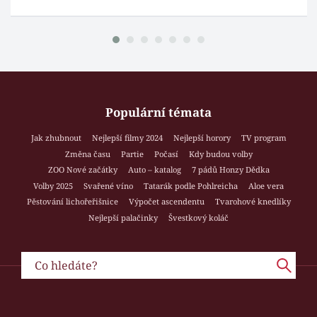
Populární témata
Jak zhubnout
Nejlepší filmy 2024
Nejlepší horory
TV program
Změna času
Partie
Počasí
Kdy budou volby
ZOO Nové začátky
Auto – katalog
7 pádů Honzy Dědka
Volby 2025
Svařené víno
Tatarák podle Pohlreicha
Aloe vera
Pěstování lichořeřišnice
Výpočet ascendentu
Tvarohové knedlíky
Nejlepší palačinky
Švestkový koláč