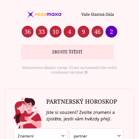
Vaše šťastná čísla
36
33
10
4
9
46
2
ZKUSTE ŠTĚSTÍ
Ministerstvo financí varuje: Účastí na hazardní hře může
vzniknout závislost ⑱
PARTNERSKÝ HOROSKOP
Jste si souzení? Zvolte znamení a
zjistěte, jestli vám hvězdy přejí.