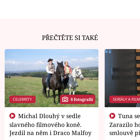
PŘEČTĚTE SI TAKÉ
CELEBRITY
SERIÁLY A FIL
8 fotografií
Michal Dlouhý v sedle
Tuna se chtěl vrátit domů.
slavného filmového koně.
Zarazilo ho
Jezdil na něm i Draco Malfoy
smlouvě př