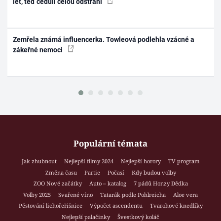
let, teď ceduli celou odstraní
Zemřela známá influencerka. Towleová podlehla vzácné a
zákeřné nemoci
Populární témata
Jak zhubnout
Nejlepší filmy 2024
Nejlepší horory
TV program
Změna času
Partie
Počasí
Kdy budou volby
ZOO Nové začátky
Auto – katalog
7 pádů Honzy Dědka
Volby 2025
Svařené víno
Tatarák podle Pohlreicha
Aloe vera
Pěstování lichořeřišnice
Výpočet ascendentu
Tvarohové knedlíky
Nejlepší palačinky
Švestkový koláč