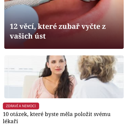
Horoskopy
Sledujte prima+
12 věcí, které zubař vyčte z
Filmový festival Karlovy Vary
vašich úst
Pořady
Mámy sobě
Přihlášení
Sledujte nás
ZDRAVÍ A NEMOCI
10 otázek, které byste měla položit svému
lékaři