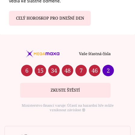
vedla ke slastné odměně.
CELÝ HOROSKOP PRO DNEŠNÍ DEN
Vaše šťastná čísla
6
15
34
48
7
46
2
ZKUSTE ŠTĚSTÍ
Ministerstvo financí varuje: Účastí na hazardní hře může
vzniknout závislost ⑱