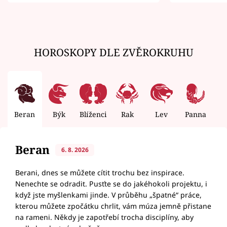
zemřít
HOROSKOPY DLE ZVĚROKRUHU
Beran
Býk
Blíženci
Rak
Lev
Panna
V
Beran
6. 8. 2026
Berani, dnes se můžete cítit trochu bez inspirace.
Nenechte se odradit. Pusťte se do jakéhokoli projektu, i
když jste myšlenkami jinde. V průběhu „špatné“ práce,
kterou můžete zpočátku chrlit, vám múza jemně přistane
na rameni. Někdy je zapotřebí trocha disciplíny, aby