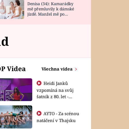
Denisa (34): Kamarádky
mě přemluvily k dámské
jízdě. Manžel mě po
návratu zaskočil
ad
P Videa
Všechna videa
Heidi Janků
vzpomíná na svůj
šatník z 80. let -
Shopaholičky
AYTO - Za scénou
natáčení v Thajsku