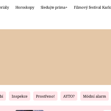
eriály
Horoskopy
Sledujte prima+
Filmový festival Karl
Celebrity
Recept
MÓDA A KRÁSA
HLAVNÍ JÍ
VZTAHY A SEX
SLADKÉ
PRIMA MAMINKA
ZDRAVÉ
bí
Inspekce
Prostřeno!
AYTO?
Módní alarm
Fresh
Living
RECEPTY
BYDLENÍ