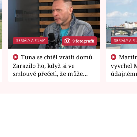
SERIÁLY A FILMY
SERIÁLY A FI
9 fotografií
Tuna se chtěl vrátit domů.
Martin Písařík jako
Zarazilo ho, když si ve
vyvrhel 
smlouvě přečetl, že může
údajnému
zemřít
je v nemil