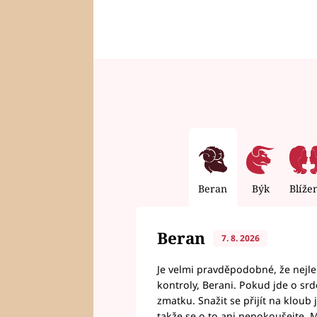
Beran
Býk
Blíže
Beran
7. 8. 2026
Je velmi pravděpodobné, že nejl
kontroly, Berani. Pokud jde o srde
zmatku. Snažit se přijít na klou
takže se o to ani nepokoušejte. M