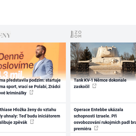
ma představila podzim: startuje
Tank KV-1 Němce dokonale
ma sport, vrací se Polabí, Zrádci
zaskočil
ové kriminálky
thiase Hložka ženy do vztahu
Operace Entebbe ukázala
dy uhnaly: Teď budu iniciátorem
schopnosti Izraele. Při
 slibuje zpěvák
osvobozování rukojmích padl br
premiéra