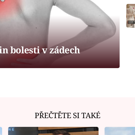
in bolesti v zádech
PŘEČTĚTE SI TAKÉ