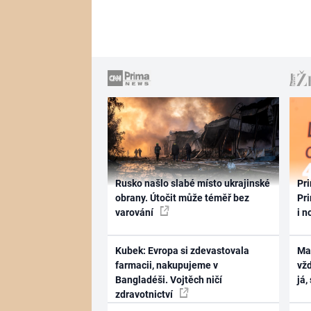
Rusko našlo slabé místo ukrajinské
Pri
obrany. Útočit může téměř bez
Pri
varování
i n
Kubek: Evropa si zdevastovala
Ma
farmacii, nakupujeme v
vž
Bangladéši. Vojtěch ničí
já,
zdravotnictví