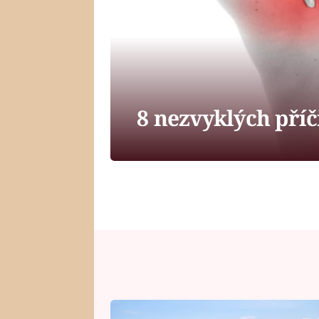
8 nezvyklých příč