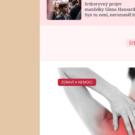
Srdceryvný projev
SNÁŘ
CELEBRITY
manželky Glena Hansard
Syn tu není, nerozuměl b
HOROSKOP NA
VAŘENÍ
tomu, vysvětlila
ROK 2023
ŠT
ZDRAVÍ A NEMOCI