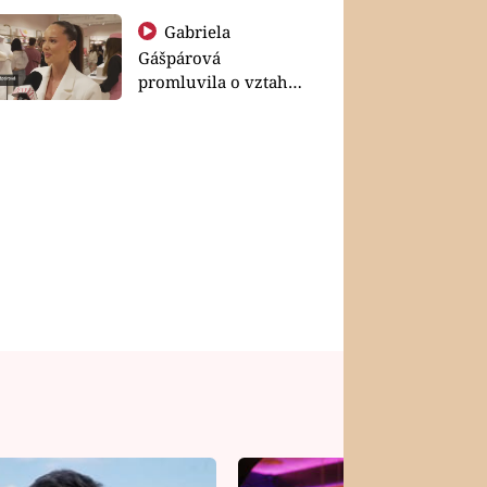
Gabriela
Gášpárová
promluvila o vztahu
a zakládání rodiny