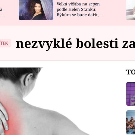
Velká věštba na srpen
NOVINKY
ZAHRADA
a:
podle Helen Stanku:
y
Býkům se bude dařit,
VIDEORECEPTY
DESIGN
Vodnáře čeká jízda
nezvyklé bolesti z
ÍTEK
TO