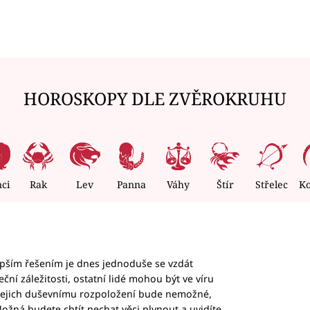
HOROSKOPY DLE ZVĚROKRUHU
nci
Rak
Lev
Panna
Váhy
Štír
Střelec
K
epším řešením je dnes jednoduše se vzdát
ční záležitosti, ostatní lidé mohou být ve víru
b jejich duševnímu rozpoložení bude nemožné,
ožná budete chtít nechat věci plynout a uvidíte,