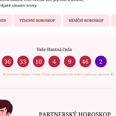
nějaké zásadní kroky.
DEN
TÝDENNÍ HOROSKOP
MĚSÍČNÍ HOROSKOP
Vaše šťastná čísla
36
33
10
4
9
46
2
Ministerstvo financí varuje: Účastí na hazardní hře může vzniknout závislost ⑱
PARTNERSKÝ HOROSKOP