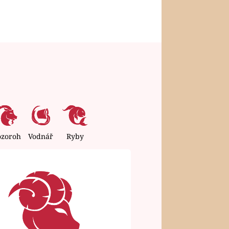
ozoroh
Vodnář
Ryby