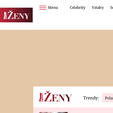
Menu
Celebrity
Vztahy
S
Seriály
Životní styl
ZOO
DIETY A HUBNUTÍ
PROSTŘENO!
CESTOVÁNÍ A
DOVOLENÁ
DUCH
ZDRAVÍ
Trendy:
Pola
Horoskopy
Video
ASTROČLÁNKY
SERIÁLY