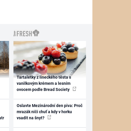
Tartaletky z lineckého těsta s
vanilkovým krémem a lesním
ovocem podle Bread Society
Oslavte Mezinárodní den piva: Proč
mrazák ničí chuť a kdy v horku
atr
vsadit na šnyt?