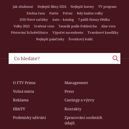
Jak zhubnout
Nejlepší filmy 2024
Nejlepší horory
TV program
Změna času
Partie
Počasí
Kdy budou volby
ZOO Nové začátky
Auto – katalog
7 pádů Honzy Dědka
Volby 2025
Svařené víno
Tatarák podle Pohlreicha
Aloe vera
Pěstování lichořeřišnice
Výpočet ascendentu
Tvarohové knedlíky
Nejlepší palačinky
Švestkový koláč
O FTV Prima
Management
Volná místa
Press
Reklama
Castingy a výzvy
HbbTV
Kontakty
Podmínky užívání
Zpracování osobních
údajů