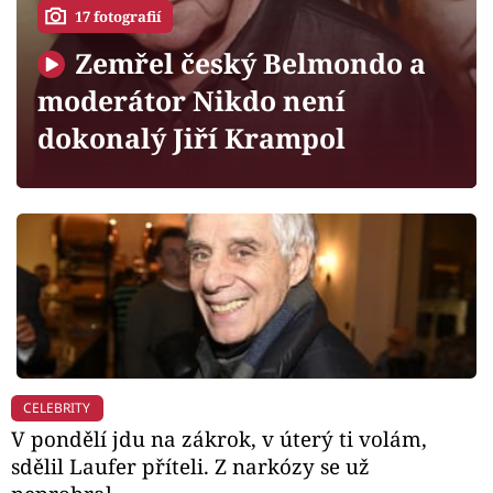
Horoskopy
17 fotografií
Sledujte prima+
Zemřel český Belmondo a
moderátor Nikdo není
Filmový festival Karlovy Vary
dokonalý Jiří Krampol
Pořady
Mámy sobě
Přihlášení
Sledujte nás
CELEBRITY
V pondělí jdu na zákrok, v úterý ti volám,
sdělil Laufer příteli. Z narkózy se už