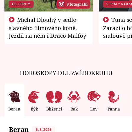
CELEBRITY
SERIÁLY A FIL
8 fotografií
Michal Dlouhý v sedle
Tuna se chtěl vrátit domů.
slavného filmového koně.
Zarazilo ho
Jezdil na něm i Draco Malfoy
smlouvě př
zemřít
HOROSKOPY DLE ZVĚROKRUHU
Beran
Býk
Blíženci
Rak
Lev
Panna
V
Beran
6. 8. 2026