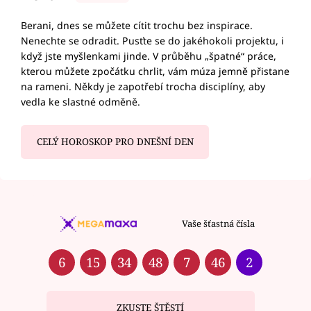
Berani, dnes se můžete cítit trochu bez inspirace.
Nenechte se odradit. Pusťte se do jakéhokoli projektu, i
když jste myšlenkami jinde. V průběhu „špatné“ práce,
kterou můžete zpočátku chrlit, vám múza jemně přistane
na rameni. Někdy je zapotřebí trocha disciplíny, aby
vedla ke slastné odměně.
CELÝ HOROSKOP PRO DNEŠNÍ DEN
Vaše šťastná čísla
6
15
34
48
7
46
2
ZKUSTE ŠTĚSTÍ