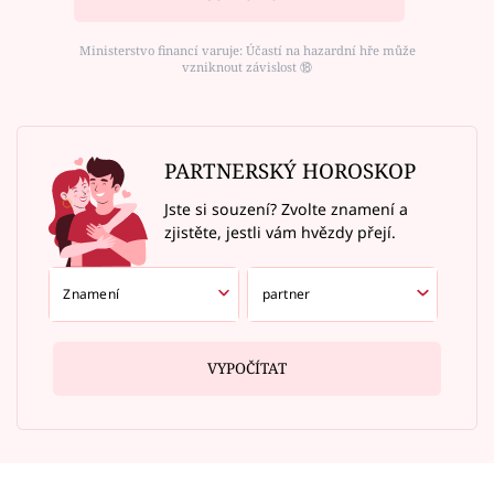
Ministerstvo financí varuje: Účastí na hazardní hře může
vzniknout závislost ⑱
PARTNERSKÝ HOROSKOP
Jste si souzení? Zvolte znamení a
zjistěte, jestli vám hvězdy přejí.
VYPOČÍTAT