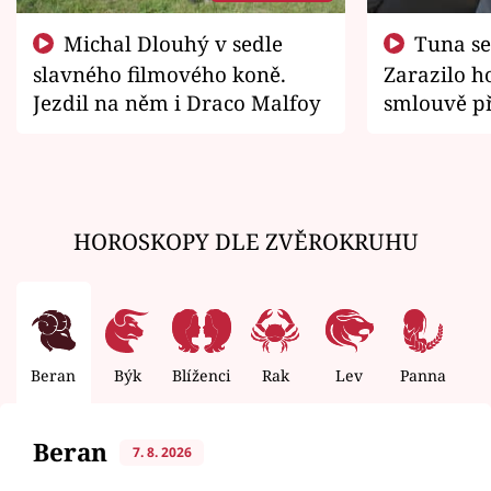
Michal Dlouhý v sedle
Tuna se chtěl vrátit domů.
slavného filmového koně.
Zarazilo ho
Jezdil na něm i Draco Malfoy
smlouvě př
zemřít
HOROSKOPY DLE ZVĚROKRUHU
Beran
Býk
Blíženci
Rak
Lev
Panna
V
Beran
7. 8. 2026