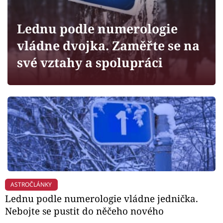
Horoskopy
Sledujte prima+
Lednu podle numerologie
vládne dvojka. Zaměřte se na
Filmový festival Karlovy Vary
své vztahy a spolupráci
Pořady
Mámy sobě
Přihlášení
Sledujte nás
ASTROČLÁNKY
Lednu podle numerologie vládne jednička.
Nebojte se pustit do něčeho nového