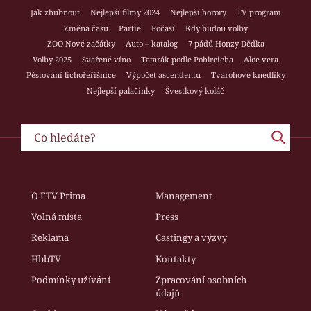
Jak zhubnout
Nejlepší filmy 2024
Nejlepší horory
TV program
Změna času
Partie
Počasí
Kdy budou volby
ZOO Nové začátky
Auto – katalog
7 pádů Honzy Dědka
Volby 2025
Svařené víno
Tatarák podle Pohlreicha
Aloe vera
Pěstování lichořeřišnice
Výpočet ascendentu
Tvarohové knedlíky
Nejlepší palačinky
Švestkový koláč
O FTV Prima
Management
Volná místa
Press
Reklama
Castingy a výzvy
HbbTV
Kontakty
Podmínky užívání
Zpracování osobních
údajů