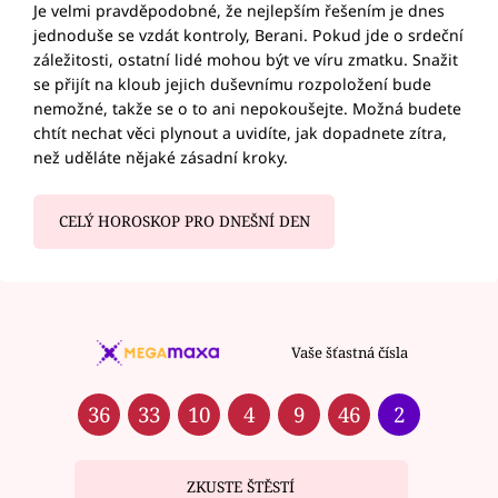
Je velmi pravděpodobné, že nejlepším řešením je dnes
jednoduše se vzdát kontroly, Berani. Pokud jde o srdeční
záležitosti, ostatní lidé mohou být ve víru zmatku. Snažit
se přijít na kloub jejich duševnímu rozpoložení bude
nemožné, takže se o to ani nepokoušejte. Možná budete
chtít nechat věci plynout a uvidíte, jak dopadnete zítra,
než uděláte nějaké zásadní kroky.
CELÝ HOROSKOP PRO DNEŠNÍ DEN
Vaše šťastná čísla
36
33
10
4
9
46
2
ZKUSTE ŠTĚSTÍ