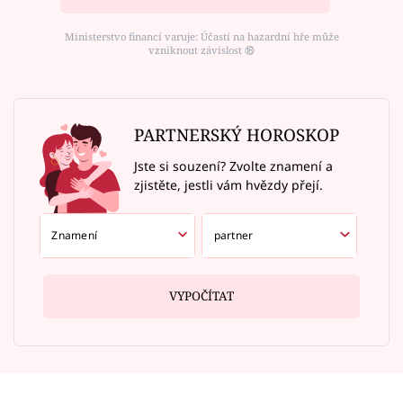
Ministerstvo financí varuje: Účastí na hazardní hře může
vzniknout závislost ⑱
PARTNERSKÝ HOROSKOP
Jste si souzení? Zvolte znamení a
zjistěte, jestli vám hvězdy přejí.
VYPOČÍTAT