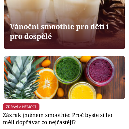
Horoskopy
Sledujte prima+
Vánoční smoothie pro děti i
Filmový festival Karlovy Vary
pro dospělé
Pořady
Mámy sobě
Přihlášení
Sledujte nás
ZDRAVÍ A NEMOCI
Zázrak jménem smoothie: Proč byste si ho
měli dopřávat co nejčastěji?