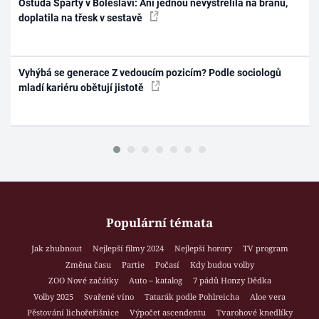
Ostuda Sparty v Boleslavi: Ani jednou nevystřelila na bránu,
doplatila na třesk v sestavě
Vyhýbá se generace Z vedoucím pozicím? Podle sociologů
mladí kariéru obětují jistotě
Populární témata
Jak zhubnout
Nejlepší filmy 2024
Nejlepší horory
TV program
Změna času
Partie
Počasí
Kdy budou volby
ZOO Nové začátky
Auto – katalog
7 pádů Honzy Dědka
Volby 2025
Svařené víno
Tatarák podle Pohlreicha
Aloe vera
Pěstování lichořeřišnice
Výpočet ascendentu
Tvarohové knedlíky