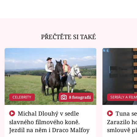
PŘEČTĚTE SI TAKÉ
CELEBRITY
SERIÁLY A FIL
8 fotografií
Michal Dlouhý v sedle
Tuna se chtěl vrátit domů.
slavného filmového koně.
Zarazilo ho
Jezdil na něm i Draco Malfoy
smlouvě př