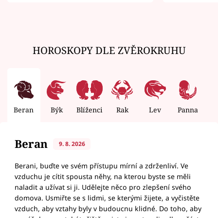
zemřít
HOROSKOPY DLE ZVĚROKRUHU
Beran
Býk
Blíženci
Rak
Lev
Panna
V
Beran
9. 8. 2026
Berani, buďte ve svém přístupu mírní a zdrženliví. Ve
vzduchu je cítit spousta něhy, na kterou byste se měli
naladit a užívat si ji. Udělejte něco pro zlepšení svého
domova. Usmiřte se s lidmi, se kterými žijete, a vyčistěte
vzduch, aby vztahy byly v budoucnu klidné. Do toho, aby