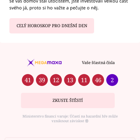
se váš domov stal útočištěm, jste investovali velkou část
svého já, proto si ho važte a pečujte o něj.
CELÝ HOROSKOP PRO DNEŠNÍ DEN
Vaše šťastná čísla
41
39
12
13
11
46
2
ZKUSTE ŠTĚSTÍ
Ministerstvo financí varuje: Účastí na hazardní hře může
vzniknout závislost ⑱