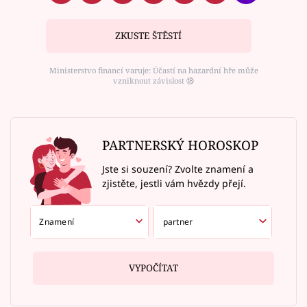
ZKUSTE ŠTĚSTÍ
Ministerstvo financí varuje: Účastí na hazardní hře může
vzniknout závislost ⑱
PARTNERSKÝ HOROSKOP
Jste si souzení? Zvolte znamení a
zjistěte, jestli vám hvězdy přejí.
VYPOČÍTAT