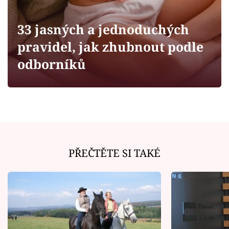
Horoskopy
Sledujte prima+
33 jasných a jednoduchých
pravidel, jak zhubnout podle
Filmový festival Karlovy Vary
odborníků
Pořady
Mámy sobě
Přihlášení
PŘEČTĚTE SI TAKÉ
Sledujte nás