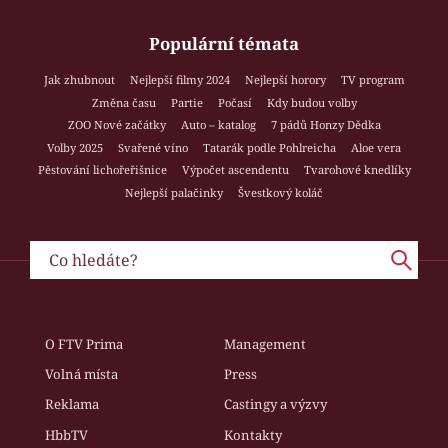
Populární témata
Jak zhubnout
Nejlepší filmy 2024
Nejlepší horory
TV program
Změna času
Partie
Počasí
Kdy budou volby
ZOO Nové začátky
Auto – katalog
7 pádů Honzy Dědka
Volby 2025
Svařené víno
Tatarák podle Pohlreicha
Aloe vera
Pěstování lichořeřišnice
Výpočet ascendentu
Tvarohové knedlíky
Nejlepší palačinky
Švestkový koláč
O FTV Prima
Management
Volná místa
Press
Reklama
Castingy a výzvy
HbbTV
Kontakty