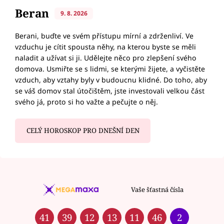
Beran
9. 8. 2026
Berani, buďte ve svém přístupu mírní a zdrženliví. Ve
vzduchu je cítit spousta něhy, na kterou byste se měli
naladit a užívat si ji. Udělejte něco pro zlepšení svého
domova. Usmiřte se s lidmi, se kterými žijete, a vyčistěte
vzduch, aby vztahy byly v budoucnu klidné. Do toho, aby
se váš domov stal útočištěm, jste investovali velkou část
svého já, proto si ho važte a pečujte o něj.
CELÝ HOROSKOP PRO DNEŠNÍ DEN
Vaše šťastná čísla
41
39
12
13
11
46
2