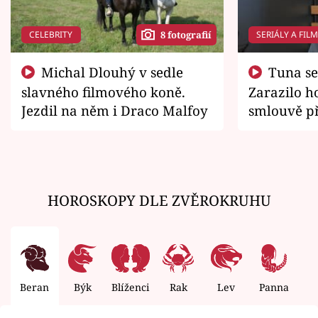
CELEBRITY
SERIÁLY A FIL
8 fotografií
Michal Dlouhý v sedle
Tuna se chtěl vrátit domů.
slavného filmového koně.
Zarazilo ho
Jezdil na něm i Draco Malfoy
smlouvě př
zemřít
HOROSKOPY DLE ZVĚROKRUHU
Beran
Býk
Blíženci
Rak
Lev
Panna
V