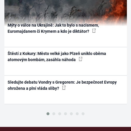
Mýty o válce na Ukrajině: Jak to bylo s nacismem,
Euromajdanem či Krymem a kdo je diktátor?
Štěstí z Kokury: Město velké jako Plzeň uniklo oběma
atomovým bombám, zasáhla náhoda
Sledujte debatu Vondry s Gregorem: Je bezpečnost Evropy
ohrožena a plní vláda sliby?