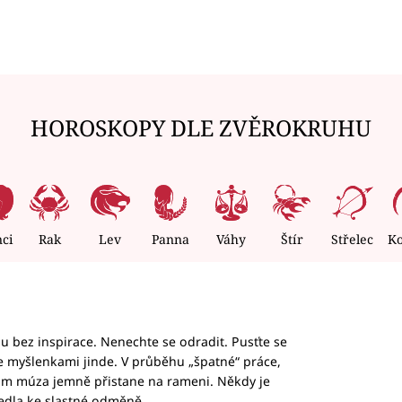
HOROSKOPY DLE ZVĚROKRUHU
nci
Rak
Lev
Panna
Váhy
Štír
Střelec
K
hu bez inspirace. Nenechte se odradit. Pusťte se
te myšlenkami jinde. V průběhu „špatné“ práce,
vám múza jemně přistane na rameni. Někdy je
vedla ke slastné odměně.