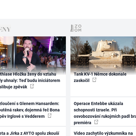
thiase Hložka ženy do vztahu
Tank KV-1 Němce dokonale
dy uhnaly: Teď budu iniciátorem
zaskočil
 slibuje zpěvák
zloučení s Glenem Hansardem:
Operace Entebbe ukázala
outěná rakev, dojemná řeč Bona
schopnosti Izraele. Při
zpěv Irglové s Vedderem
osvobozování rukojmích padl br
premiéra
ta a Jirka z AYTO spolu zkouší
Video zachytilo výzkumníka na