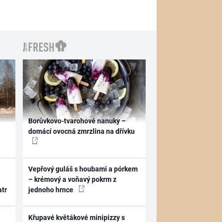
Borůvkovo-tvarohové nanuky –
domácí ovocná zmrzlina na dřívku
Vepřový guláš s houbami a pórkem
– krémový a voňavý pokrm z
atr
jednoho hrnce
Křupavé květákové minipizzy s