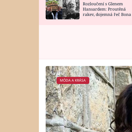
Rozloučení s Glenem
SNÁŘ
CELEBRITY
Hansardem: Proutěná
rakev, dojemná řeč Bona
HOROSKOP NA
VAŘENÍ
zpěv Irglové s Vedderem
ROK 2023
MÓDA A KRÁSA