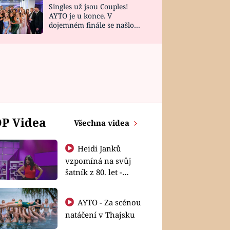
Singles už jsou Couples!
AYTO je u konce. V
dojemném finále se našlo
všech 10 Perfect Matchů
P Videa
Všechna videa
Heidi Janků
vzpomíná na svůj
šatník z 80. let -
Shopaholičky
AYTO - Za scénou
natáčení v Thajsku