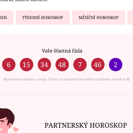
DEN
TÝDENNÍ HOROSKOP
MĚSÍČNÍ HOROSKOP
Vaše šťastná čísla
6
15
34
48
7
46
2
Ministerstvo financí varuje: Účastí na hazardní hře může vzniknout závislost ⑱
PARTNERSKÝ HOROSKOP