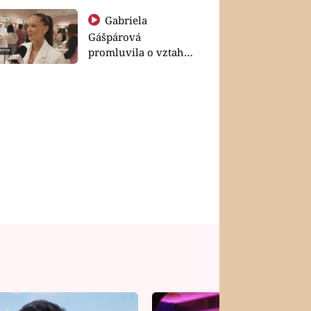
Gabriela
Gášpárová
promluvila o vztahu
a zakládání rodiny