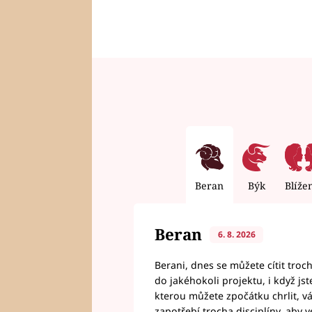
Beran
Býk
Blíže
Beran
6. 8. 2026
Berani, dnes se můžete cítit troc
do jakéhokoli projektu, i když js
kterou můžete zpočátku chrlit, 
zapotřebí trocha disciplíny, aby 