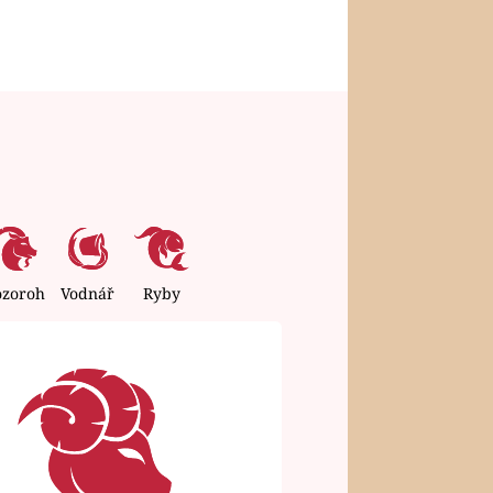
ozoroh
Vodnář
Ryby