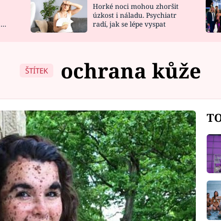
Horké noci mohou zhoršit
NOVINKY
ZAHRADA
úzkost i náladu. Psychiatr
 a
radí, jak se lépe vyspat
VIDEORECEPTY
DESIGN
ochrana kůže
ŠTÍTEK
TO