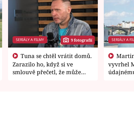
SERIÁLY A FILMY
SERIÁLY A FI
9 fotografií
Tuna se chtěl vrátit domů.
Martin Písařík jako
Zarazilo ho, když si ve
vyvrhel 
smlouvě přečetl, že může
údajnému
zemřít
je v nemil