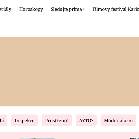
eriály
Horoskopy
Sledujte prima+
Filmový festival Karl
Celebrity
Recept
MÓDA A KRÁSA
HLAVNÍ JÍ
VZTAHY A SEX
SLADKÉ
PRIMA MAMINKA
ZDRAVÉ
bí
Inspekce
Prostřeno!
AYTO?
Módní alarm
Fresh
Living
RECEPTY
BYDLENÍ