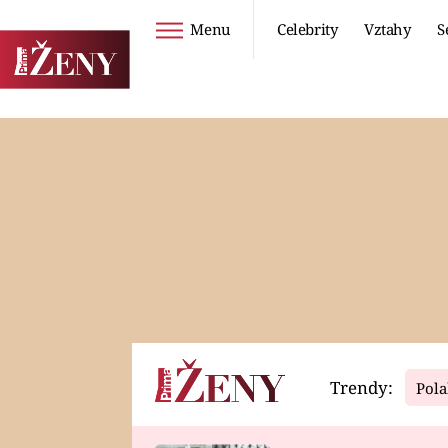
Menu
Celebrity
Vztahy
S
Seriály
Životní styl
ZOO
DIETY A HUBNUTÍ
PROSTŘENO!
CESTOVÁNÍ A
DOVOLENÁ
DUCH
ZDRAVÍ
Trendy:
Pola
Horoskopy
Video
ASTROČLÁNKY
SERIÁLY