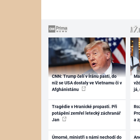
CNN: Trump čelí v Íránu pasti, do
Ma
níž se USA dostaly ve Vietnamu či v
vž
Afghánistánu
já,
Tragédie v Hranické propasti. Při
Ro
potápění zemřel letecký záchranář
Pr
Jan
a 
Úmorné, ministři s námi nechodí do
Ane