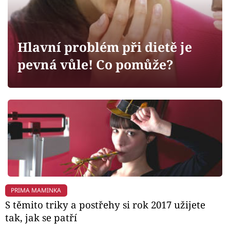
Horoskopy
Sledujte prima+
Hlavní problém při dietě je
Filmový festival Karlovy Vary
pevná vůle! Co pomůže?
Pořady
Mámy sobě
Přihlášení
Sledujte nás
PRIMA MAMINKA
S těmito triky a postřehy si rok 2017 užijete
tak, jak se patří