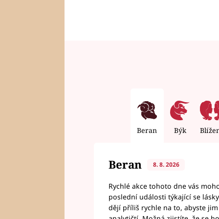
Beran
Býk
Blíže
Beran
8. 8. 2026
Rychlé akce tohoto dne vás mohou
poslední události týkající se lás
dějí příliš rychle na to, abyste 
analytičtí. Možná zjistíte, že se 