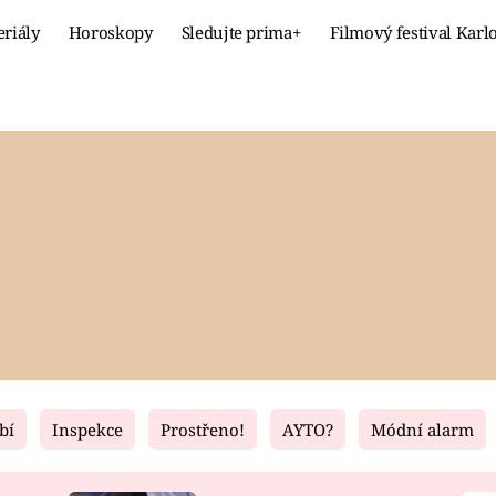
eriály
Horoskopy
Sledujte prima+
Filmový festival Karl
Celebrity
Recept
MÓDA A KRÁSA
HLAVNÍ JÍ
VZTAHY A SEX
SLADKÉ
PRIMA MAMINKA
ZDRAVÉ
bí
Inspekce
Prostřeno!
AYTO?
Módní alarm
Fresh
Living
RECEPTY
BYDLENÍ