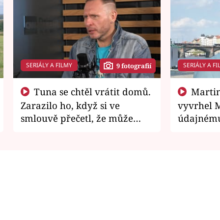
SERIÁLY A FILMY
SERIÁLY A FI
9 fotografií
Tuna se chtěl vrátit domů.
Martin Písařík jako
Zarazilo ho, když si ve
vyvrhel 
smlouvě přečetl, že může
údajnému
zemřít
je v nemil