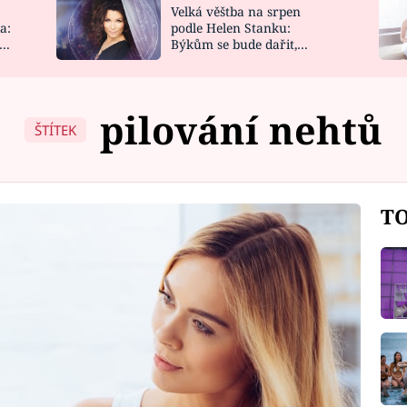
Velká věštba na srpen
NOVINKY
ZAHRADA
a:
podle Helen Stanku:
y
Býkům se bude dařit,
VIDEORECEPTY
DESIGN
Vodnáře čeká jízda
pilování nehtů
ŠTÍTEK
TO