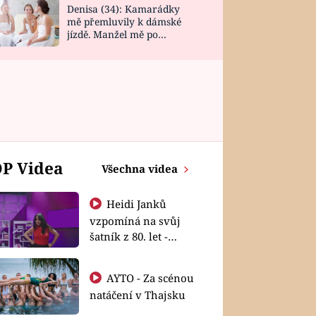
Denisa (34): Kamarádky
mě přemluvily k dámské
jízdě. Manžel mě po
návratu zaskočil
P Videa
Všechna videa
Heidi Janků
vzpomíná na svůj
šatník z 80. let -
Shopaholičky
AYTO - Za scénou
natáčení v Thajsku