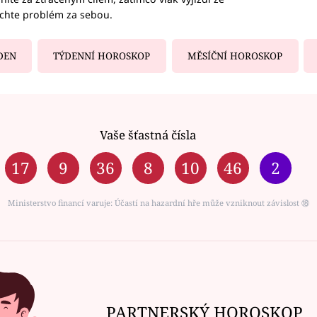
echte problém za sebou.
DEN
TÝDENNÍ HOROSKOP
MĚSÍČNÍ HOROSKOP
Vaše šťastná čísla
17
9
36
8
10
46
2
Ministerstvo financí varuje: Účastí na hazardní hře může vzniknout závislost ⑱
PARTNERSKÝ HOROSKOP