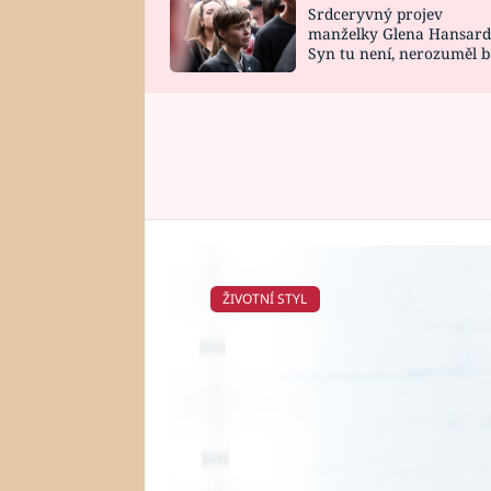
Srdceryvný projev
SNÁŘ
CELEBRITY
manželky Glena Hansard
Syn tu není, nerozuměl b
HOROSKOP NA
VAŘENÍ
tomu, vysvětlila
ROK 2023
ŽIVOTNÍ STYL