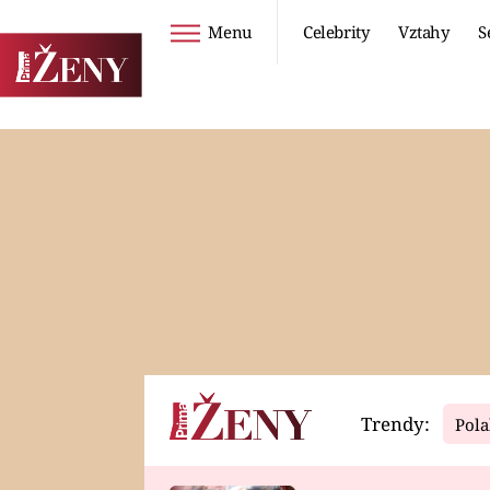
Menu
Celebrity
Vztahy
S
Seriály
Životní styl
ZOO
DIETY A HUBNUTÍ
PROSTŘENO!
CESTOVÁNÍ A
DOVOLENÁ
DUCH
ZDRAVÍ
Trendy:
Pola
Horoskopy
Video
ASTROČLÁNKY
SERIÁLY