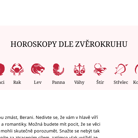
HOROSKOPY DLE ZVĚROKRUHU
nci
Rak
Lev
Panna
Váhy
Štír
Střelec
K
 zmást, Berani. Nedivte se, že vám v hlavě víří
ky a romantiky. Možná budete mít pocit, že se věci
jim mohli skutečně porozumět. Snažte se nebýt tak
honíte za ztraceným cílem, zatímco vlak vyjíždí ze