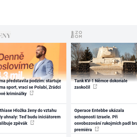
ma představila podzim: startuje
Tank KV-1 Němce dokonale
ma sport, vrací se Polabí, Zrádci
zaskočil
ové kriminálky
thiase Hložka ženy do vztahu
Operace Entebbe ukázala
dy uhnaly: Teď budu iniciátorem
schopnosti Izraele. Při
 slibuje zpěvák
osvobozování rukojmích padl br
premiéra