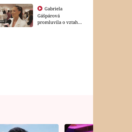
Gabriela
Gášpárová
promluvila o vztahu
a zakládání rodiny