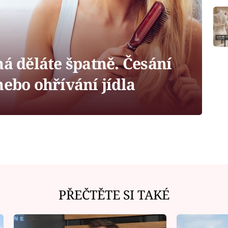
ná děláte špatně. Česání
nebo ohřívání jídla
PŘEČTĚTE SI TAKÉ