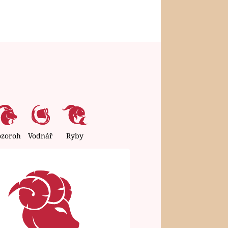
ozoroh
Vodnář
Ryby