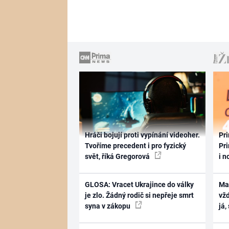
Hráči bojují proti vypínání videoher.
Pri
Tvoříme precedent i pro fyzický
Pri
svět, říká Gregorová
i n
GLOSA: Vracet Ukrajince do války
Ma
je zlo. Žádný rodič si nepřeje smrt
vž
syna v zákopu
já,