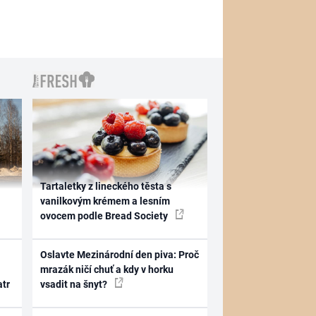
Tartaletky z lineckého těsta s
vanilkovým krémem a lesním
ovocem podle Bread Society
Oslavte Mezinárodní den piva: Proč
mrazák ničí chuť a kdy v horku
atr
vsadit na šnyt?