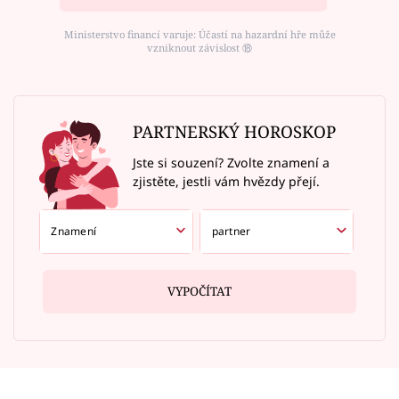
Ministerstvo financí varuje: Účastí na hazardní hře může
vzniknout závislost ⑱
PARTNERSKÝ HOROSKOP
Jste si souzení? Zvolte znamení a
zjistěte, jestli vám hvězdy přejí.
VYPOČÍTAT