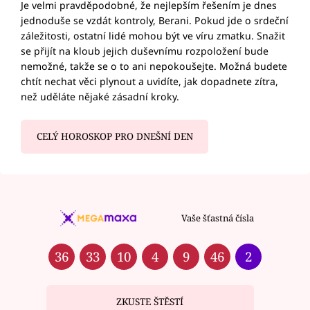
Je velmi pravděpodobné, že nejlepším řešením je dnes
jednoduše se vzdát kontroly, Berani. Pokud jde o srdeční
záležitosti, ostatní lidé mohou být ve víru zmatku. Snažit
se přijít na kloub jejich duševnímu rozpoložení bude
nemožné, takže se o to ani nepokoušejte. Možná budete
chtít nechat věci plynout a uvidíte, jak dopadnete zítra,
než uděláte nějaké zásadní kroky.
CELÝ HOROSKOP PRO DNEŠNÍ DEN
Vaše šťastná čísla
36
33
10
4
9
46
2
ZKUSTE ŠTĚSTÍ