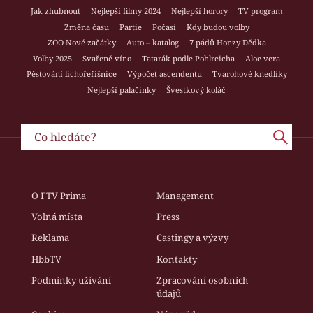
Jak zhubnout
Nejlepší filmy 2024
Nejlepší horory
TV program
Změna času
Partie
Počasí
Kdy budou volby
ZOO Nové začátky
Auto – katalog
7 pádů Honzy Dědka
Volby 2025
Svařené víno
Tatarák podle Pohlreicha
Aloe vera
Pěstování lichořeřišnice
Výpočet ascendentu
Tvarohové knedlíky
Nejlepší palačinky
Švestkový koláč
O FTV Prima
Management
Volná místa
Press
Reklama
Castingy a výzvy
HbbTV
Kontakty
Podmínky užívání
Zpracování osobních
údajů