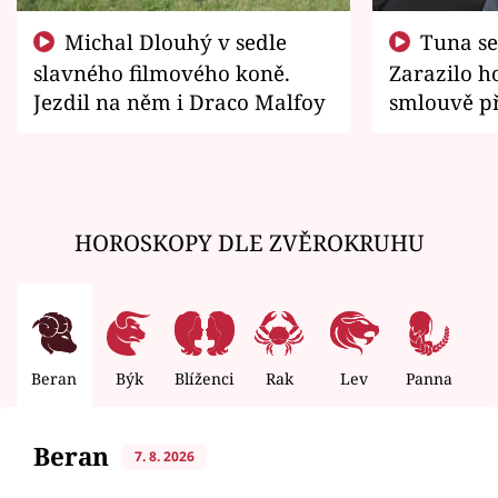
Michal Dlouhý v sedle
Tuna se chtěl vrátit domů.
slavného filmového koně.
Zarazilo ho
Jezdil na něm i Draco Malfoy
smlouvě př
zemřít
HOROSKOPY DLE ZVĚROKRUHU
Beran
Býk
Blíženci
Rak
Lev
Panna
V
Beran
7. 8. 2026