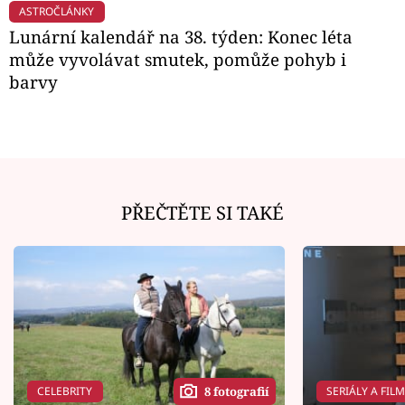
ASTROČLÁNKY
Lunární kalendář na 38. týden: Konec léta
může vyvolávat smutek, pomůže pohyb i
barvy
PŘEČTĚTE SI TAKÉ
CELEBRITY
SERIÁLY A FIL
8 fotografií