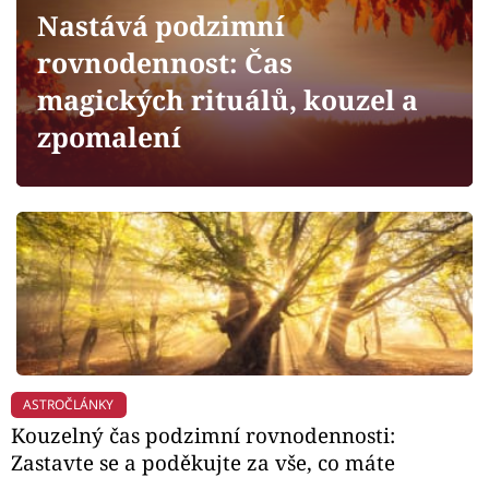
Horoskopy
Nastává podzimní
Sledujte prima+
rovnodennost: Čas
magických rituálů, kouzel a
Filmový festival Karlovy Vary
zpomalení
Pořady
Mámy sobě
Přihlášení
Sledujte nás
ASTROČLÁNKY
Kouzelný čas podzimní rovnodennosti:
Zastavte se a poděkujte za vše, co máte