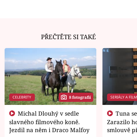
PŘEČTĚTE SI TAKÉ
CELEBRITY
SERIÁLY A FIL
8 fotografií
Michal Dlouhý v sedle
Tuna se chtěl vrátit domů.
slavného filmového koně.
Zarazilo ho
Jezdil na něm i Draco Malfoy
smlouvě př