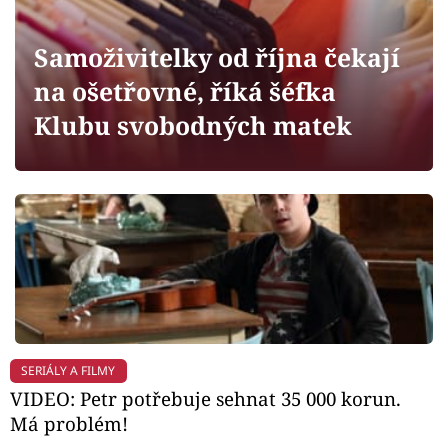
Horoskopy
Sledujte prima+
Samoživitelky od října čekají
na ošetřovné, říká šéfka
Filmový festival Karlovy Vary
Klubu svobodných matek
Pořady
Mámy sobě
Přihlášení
Sledujte nás
SERIÁLY A FILMY
VIDEO: Petr potřebuje sehnat 35 000 korun.
Má problém!