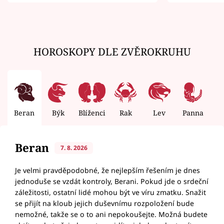
zemřít
HOROSKOPY DLE ZVĚROKRUHU
Beran
Býk
Blíženci
Rak
Lev
Panna
V
Beran
7. 8. 2026
Je velmi pravděpodobné, že nejlepším řešením je dnes
jednoduše se vzdát kontroly, Berani. Pokud jde o srdeční
záležitosti, ostatní lidé mohou být ve víru zmatku. Snažit
se přijít na kloub jejich duševnímu rozpoložení bude
nemožné, takže se o to ani nepokoušejte. Možná budete