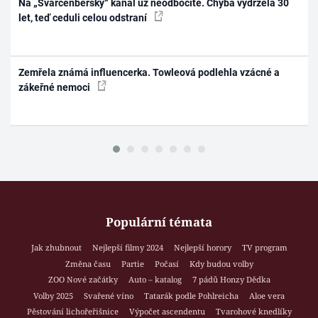
Na „Švarcenberský“ kanál už neodbočíte. Chyba vydržela 30
let, teď ceduli celou odstraní
Zemřela známá influencerka. Towleová podlehla vzácné a
zákeřné nemoci
Populární témata
Jak zhubnout
Nejlepší filmy 2024
Nejlepší horory
TV program
Změna času
Partie
Počasí
Kdy budou volby
ZOO Nové začátky
Auto – katalog
7 pádů Honzy Dědka
Volby 2025
Svařené víno
Tatarák podle Pohlreicha
Aloe vera
Pěstování lichořeřišnice
Výpočet ascendentu
Tvarohové knedlíky