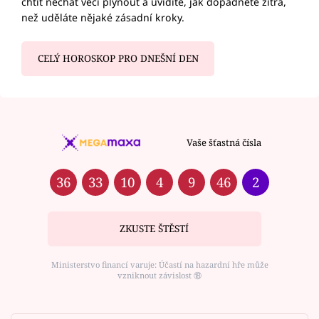
chtít nechat věci plynout a uvidíte, jak dopadnete zítra,
než uděláte nějaké zásadní kroky.
CELÝ HOROSKOP PRO DNEŠNÍ DEN
Vaše šťastná čísla
36
33
10
4
9
46
2
ZKUSTE ŠTĚSTÍ
Ministerstvo financí varuje: Účastí na hazardní hře může
vzniknout závislost ⑱