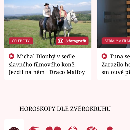
CELEBRITY
SERIÁLY A FIL
8 fotografií
Michal Dlouhý v sedle
Tuna se chtěl vrátit domů.
slavného filmového koně.
Zarazilo ho
Jezdil na něm i Draco Malfoy
smlouvě př
zemřít
HOROSKOPY DLE ZVĚROKRUHU