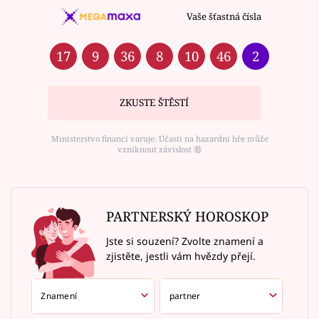
Vaše šťastná čísla
17
9
36
8
10
46
2
ZKUSTE ŠTĚSTÍ
Ministerstvo financí varuje: Účastí na hazardní hře může
vzniknout závislost ⑱
PARTNERSKÝ HOROSKOP
Jste si souzení? Zvolte znamení a
zjistěte, jestli vám hvězdy přejí.