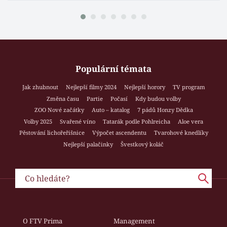
Populární témata
Jak zhubnout
Nejlepší filmy 2024
Nejlepší horory
TV program
Změna času
Partie
Počasí
Kdy budou volby
ZOO Nové začátky
Auto – katalog
7 pádů Honzy Dědka
Volby 2025
Svařené víno
Tatarák podle Pohlreicha
Aloe vera
Pěstování lichořeřišnice
Výpočet ascendentu
Tvarohové knedlíky
Nejlepší palačinky
Švestkový koláč
O FTV Prima
Management