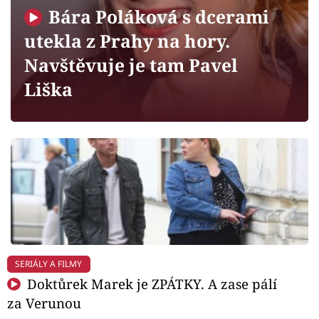
Horoskopy
Bára Poláková s dcerami
Sledujte prima+
utekla z Prahy na hory.
Navštěvuje je tam Pavel
Filmový festival Karlovy Vary
Liška
Pořady
Mámy sobě
Přihlášení
Sledujte nás
SERIÁLY A FILMY
Doktůrek Marek je ZPÁTKY. A zase pálí
za Verunou