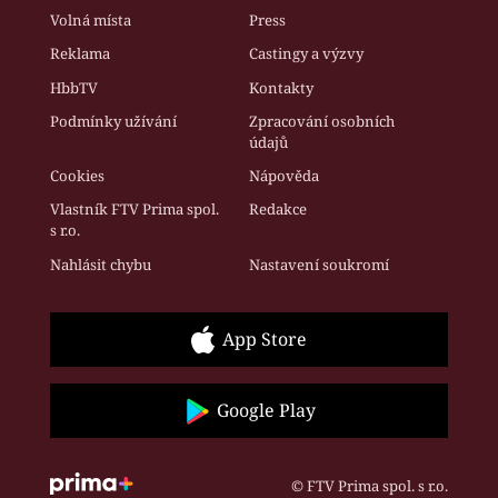
Volná místa
Press
Reklama
Castingy a výzvy
HbbTV
Kontakty
Podmínky užívání
Zpracování osobních
údajů
Cookies
Nápověda
Vlastník FTV Prima spol.
Redakce
s r.o.
Nahlásit chybu
Nastavení soukromí
App Store
Google Play
© FTV Prima spol. s r.o.