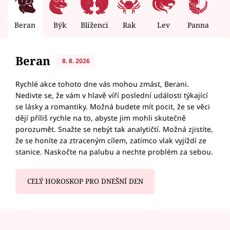
Beran
Býk
Blíženci
Rak
Lev
Panna
V
Beran
8. 8. 2026
Rychlé akce tohoto dne vás mohou zmást, Berani.
Nedivte se, že vám v hlavě víří poslední události týkající
se lásky a romantiky. Možná budete mít pocit, že se věci
dějí příliš rychle na to, abyste jim mohli skutečně
porozumět. Snažte se nebýt tak analytičtí. Možná zjistíte,
že se honíte za ztraceným cílem, zatímco vlak vyjíždí ze
stanice. Naskočte na palubu a nechte problém za sebou.
CELÝ HOROSKOP PRO DNEŠNÍ DEN