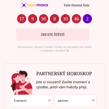
Vaše šťastná čísla
17
9
36
8
10
46
2
ZKUSTE ŠTĚSTÍ
Ministerstvo financí varuje: Účastí na hazardní hře může
vzniknout závislost ⑱
PARTNERSKÝ HOROSKOP
Jste si souzení? Zvolte znamení a
zjistěte, jestli vám hvězdy přejí.