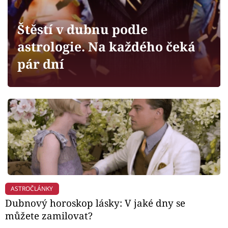
Horoskopy
Sledujte prima+
Štěstí v dubnu podle
astrologie. Na každého čeká
Filmový festival Karlovy Vary
pár dní
Pořady
Mámy sobě
Přihlášení
Sledujte nás
ASTROČLÁNKY
Dubnový horoskop lásky: V jaké dny se
můžete zamilovat?