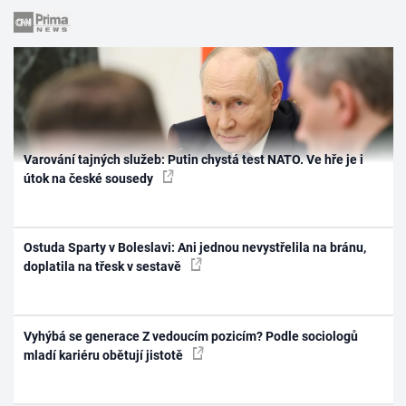
Varování tajných služeb: Putin chystá test NATO. Ve hře je i
útok na české sousedy
Ostuda Sparty v Boleslavi: Ani jednou nevystřelila na bránu,
doplatila na třesk v sestavě
Vyhýbá se generace Z vedoucím pozicím? Podle sociologů
mladí kariéru obětují jistotě