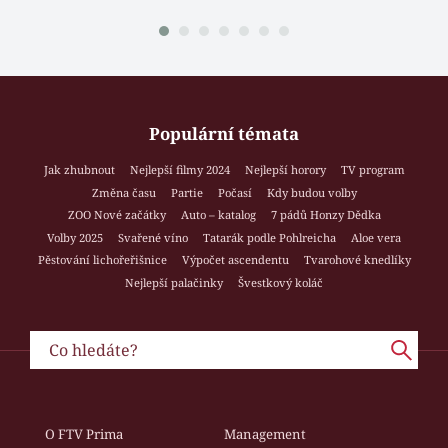
Populární témata
Jak zhubnout
Nejlepší filmy 2024
Nejlepší horory
TV program
Změna času
Partie
Počasí
Kdy budou volby
ZOO Nové začátky
Auto – katalog
7 pádů Honzy Dědka
Volby 2025
Svařené víno
Tatarák podle Pohlreicha
Aloe vera
Pěstování lichořeřišnice
Výpočet ascendentu
Tvarohové knedlíky
Nejlepší palačinky
Švestkový koláč
O FTV Prima
Management