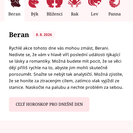
Beran
Býk
Blíženci
Rak
Lev
Panna
V
Beran
8. 8. 2026
Rychlé akce tohoto dne vás mohou zmást, Berani.
Nedivte se, že vám v hlavě víří poslední události týkající
se lásky a romantiky. Možná budete mít pocit, že se věci
dějí příliš rychle na to, abyste jim mohli skutečně
porozumět. Snažte se nebýt tak analytičtí. Možná zjistíte,
že se honíte za ztraceným cílem, zatímco vlak vyjíždí ze
stanice. Naskočte na palubu a nechte problém za sebou.
CELÝ HOROSKOP PRO DNEŠNÍ DEN