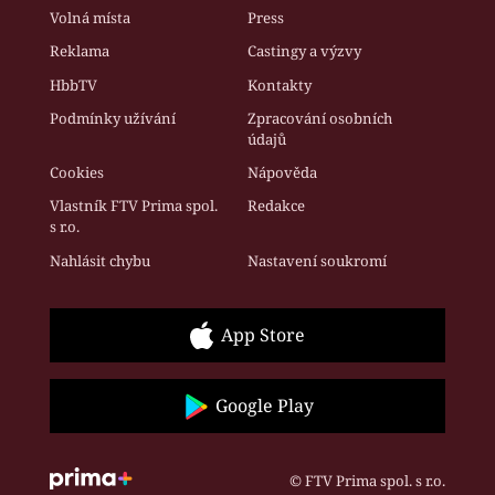
Volná místa
Press
Reklama
Castingy a výzvy
HbbTV
Kontakty
Podmínky užívání
Zpracování osobních
údajů
Cookies
Nápověda
Vlastník FTV Prima spol.
Redakce
s r.o.
Nahlásit chybu
Nastavení soukromí
App Store
Google Play
© FTV Prima spol. s r.o.