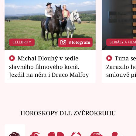
CELEBRITY
SERIÁLY A FIL
8 fotografií
Michal Dlouhý v sedle
Tuna se chtěl vrátit domů.
slavného filmového koně.
Zarazilo ho
Jezdil na něm i Draco Malfoy
smlouvě př
zemřít
HOROSKOPY DLE ZVĚROKRUHU