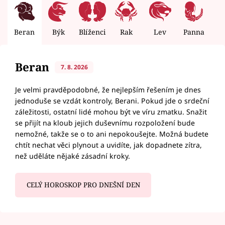
Beran
Býk
Blíženci
Rak
Lev
Panna
V
Beran
7. 8. 2026
Je velmi pravděpodobné, že nejlepším řešením je dnes
jednoduše se vzdát kontroly, Berani. Pokud jde o srdeční
záležitosti, ostatní lidé mohou být ve víru zmatku. Snažit
se přijít na kloub jejich duševnímu rozpoložení bude
nemožné, takže se o to ani nepokoušejte. Možná budete
chtít nechat věci plynout a uvidíte, jak dopadnete zítra,
než uděláte nějaké zásadní kroky.
CELÝ HOROSKOP PRO DNEŠNÍ DEN