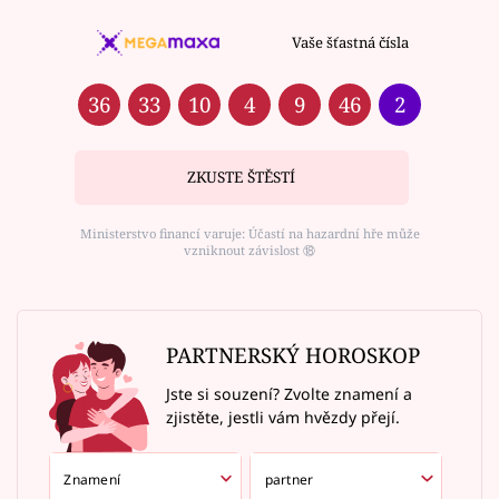
Vaše šťastná čísla
36
33
10
4
9
46
2
ZKUSTE ŠTĚSTÍ
Ministerstvo financí varuje: Účastí na hazardní hře může
vzniknout závislost ⑱
PARTNERSKÝ HOROSKOP
Jste si souzení? Zvolte znamení a
zjistěte, jestli vám hvězdy přejí.