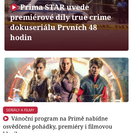
Horoskopy
Prima STAR uvede
Sledujte prima+
premiérové díly true crime
dokuseriálu Prvních 48
Filmový festival Karlovy Vary
hodin
Pořady
Mámy sobě
Přihlášení
Sledujte nás
SERIÁLY A FILMY
Vánoční program na Primě nabídne
osvědčené pohádky, premiéry i filmovou