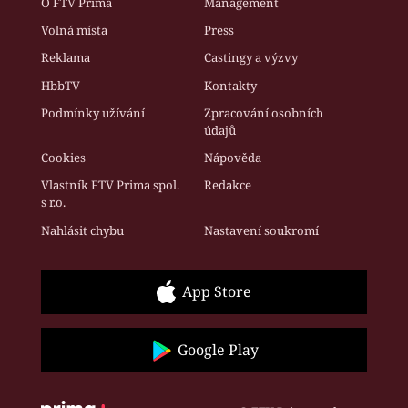
O FTV Prima
Management
Volná místa
Press
Reklama
Castingy a výzvy
HbbTV
Kontakty
Podmínky užívání
Zpracování osobních
údajů
Cookies
Nápověda
Vlastník FTV Prima spol.
Redakce
s r.o.
Nahlásit chybu
Nastavení soukromí
App Store
Google Play