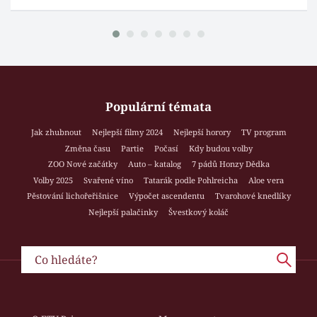
Populární témata
Jak zhubnout
Nejlepší filmy 2024
Nejlepší horory
TV program
Změna času
Partie
Počasí
Kdy budou volby
ZOO Nové začátky
Auto – katalog
7 pádů Honzy Dědka
Volby 2025
Svařené víno
Tatarák podle Pohlreicha
Aloe vera
Pěstování lichořeřišnice
Výpočet ascendentu
Tvarohové knedlíky
Nejlepší palačinky
Švestkový koláč