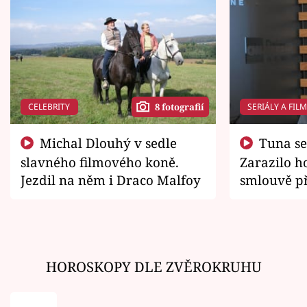
CELEBRITY
SERIÁLY A FIL
8 fotografií
Michal Dlouhý v sedle
Tuna se chtěl vrátit domů.
slavného filmového koně.
Zarazilo ho
Jezdil na něm i Draco Malfoy
smlouvě př
zemřít
HOROSKOPY DLE ZVĚROKRUHU