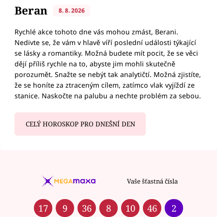
Beran
8. 8. 2026
Rychlé akce tohoto dne vás mohou zmást, Berani.
Nedivte se, že vám v hlavě víří poslední události týkající
se lásky a romantiky. Možná budete mít pocit, že se věci
dějí příliš rychle na to, abyste jim mohli skutečně
porozumět. Snažte se nebýt tak analytičtí. Možná zjistíte,
že se honíte za ztraceným cílem, zatímco vlak vyjíždí ze
stanice. Naskočte na palubu a nechte problém za sebou.
CELÝ HOROSKOP PRO DNEŠNÍ DEN
Vaše šťastná čísla
17
9
36
8
10
46
2