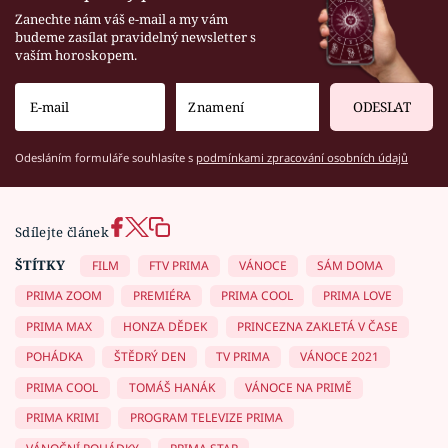
Zanechte nám váš e-mail a my vám
budeme zasílat pravidelný newsletter s
vaším horoskopem.
ODESLAT
Odesláním formuláře souhlasíte s
podmínkami zpracování osobních údajů
Sdílejte článek
ŠTÍTKY
FILM
FTV PRIMA
VÁNOCE
SÁM DOMA
PRIMA ZOOM
PREMIÉRA
PRIMA COOL
PRIMA LOVE
PRIMA MAX
HONZA DĚDEK
PRINCEZNA ZAKLETÁ V ČASE
POHÁDKA
ŠTĚDRÝ DEN
TV PRIMA
VÁNOCE 2021
PRIMA COOL
TOMÁŠ HANÁK
VÁNOCE NA PRIMĚ
PRIMA KRIMI
PROGRAM TELEVIZE PRIMA