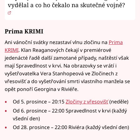
vydělal a co ho čekalo na skutečné vojně?
Prima KRIMI
Ani vánoční svátky nezastaví vlnu zločinu na
Prima
KRIMI
. Klan Reaganových čekají v premiérové
jedenácté řadě další zamotané případy, naštěstí však
mají Spravedlnost v krvi. Na obrazovky se vrátí i
vyšetřovatelka Vera Stanhopeová ve Zločinech z
vřesovišť a do vyšetřování smrti vlastního manžela se
opět ponoří Georgina v Riviéře.
Od 5. prosince – 20:15
Zločiny z vřesovišť
(neděle)
Od 6. prosince – 22:00 Spravedlnost v krvi (každý
všední den)
Od 28. prosince – 22:00 Riviéra (každý všední den)