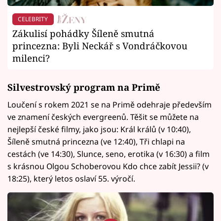
CELEBRITY
Zákulisí pohádky Šíleně smutná
princezna: Byli Neckář s Vondráčkovou
milenci?
Silvestrovský program na Primě
Loučení s rokem 2021 se na Primě odehraje především
ve znamení českých evergreenů. Těšit se můžete na
nejlepší české filmy, jako jsou: Král králů (v 10:40),
Šíleně smutná princezna (ve 12:40), Tři chlapi na
cestách (ve 14:30), Slunce, seno, erotika (v 16:30) a film
s krásnou Olgou Schoberovou Kdo chce zabít Jessii? (v
18:25), který letos oslaví 55. výročí.