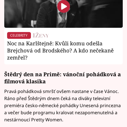
CELEBRITY
Noc na Karlštejně: Kvůli komu odešla
Brejchová od Brodského? A kdo nečekaně
zemřel?
Štědrý den na Primě: vánoční pohádková a
filmová klasika
Pravá pohádková smršť ovšem nastane v čase Vánoc.
Ráno před Štědrým dnem čeká na diváky televizní
premiéra česko-německé pohádky Unesená princezna
a večer bude programu kralovat nezapomenutelná a
nestárnoucí Pretty Women.