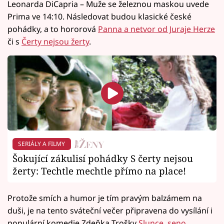
Leonarda DiCapria – Muže se železnou maskou uvede
Prima ve 14:10. Následovat budou klasické české
pohádky, a to hororová
Panna a netvor od Juraje Herze
či s
Čerty nejsou žerty
.
SERIÁLY A FILMY
Šokující zákulisí pohádky S čerty nejsou
žerty: Techtle mechtle přímo na place!
Protože smích a humor je tím pravým balzámem na
duši, je na tento sváteční večer připravena do vysílání i
populární komedie Zdeňka Trošky
Slunce, seno,