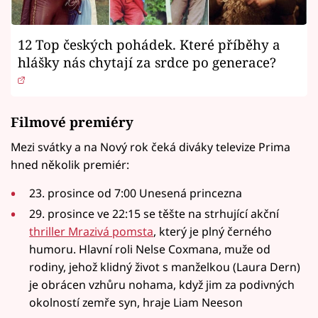
12 Top českých pohádek. Které příběhy a
hlášky nás chytají za srdce po generace?
Filmové premiéry
Mezi svátky a na Nový rok čeká diváky televize Prima
hned několik premiér:
23. prosince od 7:00 Unesená princezna
29. prosince ve 22:15 se těšte na strhující akční
thriller Mrazivá pomsta
, který je plný černého
humoru. Hlavní roli Nelse Coxmana, muže od
rodiny, jehož klidný život s manželkou (Laura Dern)
je obrácen vzhůru nohama, když jim za podivných
okolností zemře syn, hraje Liam Neeson