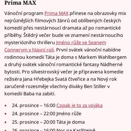
Prima MAX
Vánoční program
Prima MAX
přinese na obrazovky mix
nejrůznějších filmových žánrů od oblíbených českých
komedií přes nestárnoucí dramata až po romantické
příběhy. Štědrý večer bude ve znamení nestárnoucího
mysteriózního thrilleru
Jméno růže se Seanem
Connerym v hlavní roli
. První svátek vánoční nabídne
rodinnou komedii Táta je doma s Markem Wahlbergem
a druhý svátek vánoční romantické fantasy Nádherné
bytosti. Pro silvestrovský večer je připravena komedie
režiséra Jana Hřebejka Svatá čtveřice a na Nový rok
zaručeně rozesměje všechny diváky Ben Stiller v
komedii Baba na zabití.
24. prosince – 16:00
Copak je to za vojáka
24. prosince – 22:00 Jméno růže
25. prosince – 20:00 Táta je doma
26. prosince – 16:00 Noc na Karlštejně