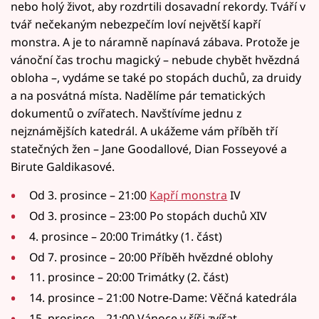
nebo holý život, aby rozdrtili dosavadní rekordy. Tváří v
tvář nečekaným nebezpečím loví největší kapří
monstra. A je to náramně napínavá zábava. Protože je
vánoční čas trochu magický – nebude chybět hvězdná
obloha –, vydáme se také po stopách duchů, za druidy
a na posvátná místa. Nadělíme pár tematických
dokumentů o zvířatech. Navštívíme jednu z
nejznámějších katedrál. A ukážeme vám příběh tří
statečných žen – Jane Goodallové, Dian Fosseyové a
Birute Galdikasové.
Od 3. prosince – 21:00
Kapří monstra
IV
Od 3. prosince – 23:00 Po stopách duchů XIV
4. prosince – 20:00 Trimátky (1. část)
Od 7. prosince – 20:00 Příběh hvězdné oblohy
11. prosince – 20:00 Trimátky (2. část)
14. prosince – 21:00 Notre-Dame: Věčná katedrála
15. prosince – 21:00 Vánoce v říši zvířat