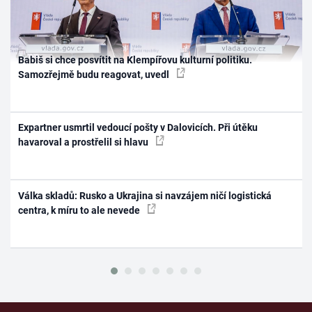
Babiš si chce posvítit na Klempířovu kulturní politiku.
Samozřejmě budu reagovat, uvedl
Expartner usmrtil vedoucí pošty v Dalovicích. Při útěku
havaroval a prostřelil si hlavu
Válka skladů: Rusko a Ukrajina si navzájem ničí logistická
centra, k míru to ale nevede