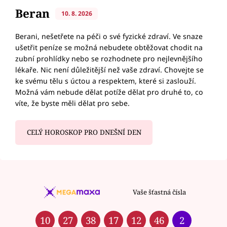
Beran
10. 8. 2026
Berani, nešetřete na péči o své fyzické zdraví. Ve snaze
ušetřit peníze se možná nebudete obtěžovat chodit na
zubní prohlídky nebo se rozhodnete pro nejlevnějšího
lékaře. Nic není důležitější než vaše zdraví. Chovejte se
ke svému tělu s úctou a respektem, které si zaslouží.
Možná vám nebude dělat potíže dělat pro druhé to, co
víte, že byste měli dělat pro sebe.
CELÝ HOROSKOP PRO DNEŠNÍ DEN
Vaše šťastná čísla
10
27
38
17
12
46
2