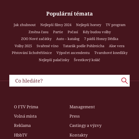
Populární témata
Jak zhubnout
Nejlepší filmy 2024
Nejlepší horory
TV program
Změna času
Partie
Počasí
Kdy budou volby
ZOO Nové začátky
Auto – katalog
7 pádů Honzy Dědka
Volby 2025
Svařené víno
Tatarák podle Pohlreicha
Aloe vera
Pěstování lichořeřišnice
Výpočet ascendentu
Tvarohové knedlíky
Nejlepší palačinky
Švestkový koláč
O FTV Prima
Management
Volná místa
Press
Reklama
Castingy a výzvy
HbbTV
Kontakty