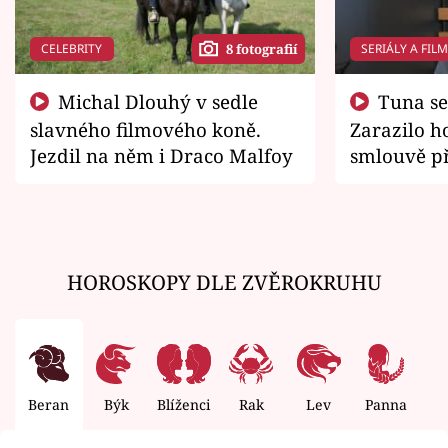
CELEBRITY
SERIÁLY A FIL
8 fotografií
Michal Dlouhý v sedle
Tuna se chtěl vrátit domů.
slavného filmového koně.
Zarazilo ho
Jezdil na něm i Draco Malfoy
smlouvě př
zemřít
HOROSKOPY DLE ZVĚROKRUHU
Beran
Býk
Blíženci
Rak
Lev
Panna
V