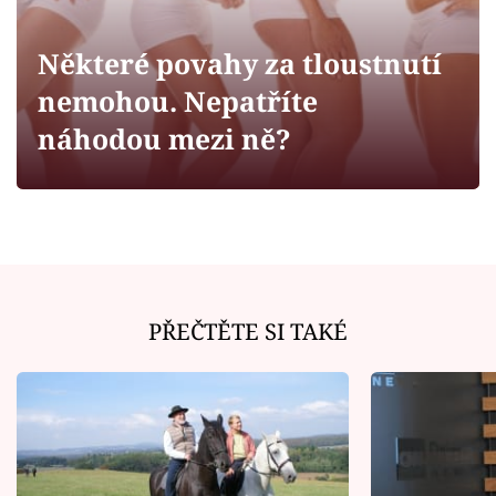
Horoskopy
Sledujte prima+
Některé povahy za tloustnutí
nemohou. Nepatříte
Filmový festival Karlovy Vary
náhodou mezi ně?
Pořady
Mámy sobě
Přihlášení
PŘEČTĚTE SI TAKÉ
Sledujte nás