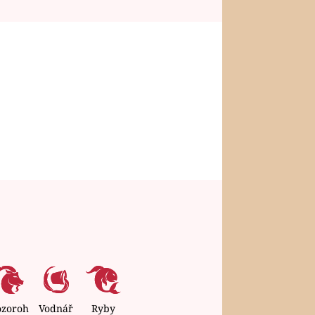
ozoroh
Vodnář
Ryby