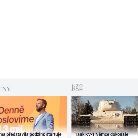
ma představila podzim: startuje
Tank KV-1 Němce dokonale