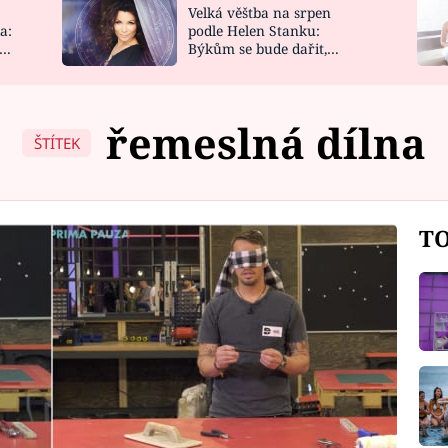
Velká věštba na srpen
NOVINKY
ZAHRADA
a:
podle Helen Stanku:
y
Býkům se bude dařit,
VIDEORECEPTY
DESIGN
Vodnáře čeká jízda
řemeslná dílna
ŠTÍTEK
TO