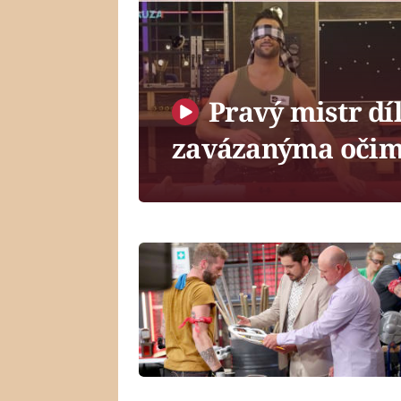
Pravý mistr díl
zavázanýma očima.