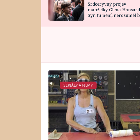
Srdceryvný projev
SNÁŘ
CELEBRITY
manželky Glena Hansard
Syn tu není, nerozuměl b
HOROSKOP NA
VAŘENÍ
tomu, vysvětlila
ROK 2023
SERIÁLY A FILMY