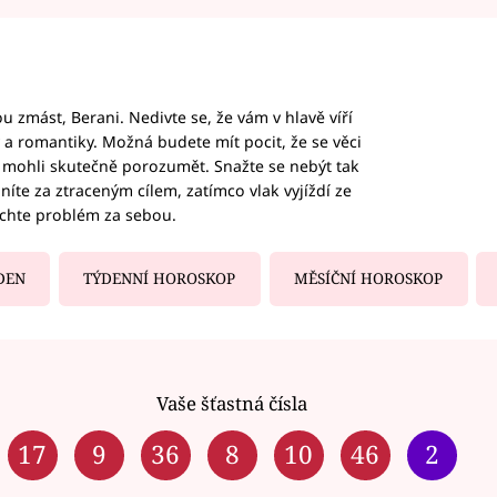
 zmást, Berani. Nedivte se, že vám v hlavě víří
ky a romantiky. Možná budete mít pocit, že se věci
jim mohli skutečně porozumět. Snažte se nebýt tak
honíte za ztraceným cílem, zatímco vlak vyjíždí ze
echte problém za sebou.
DEN
TÝDENNÍ HOROSKOP
MĚSÍČNÍ HOROSKOP
Vaše šťastná čísla
17
9
36
8
10
46
2