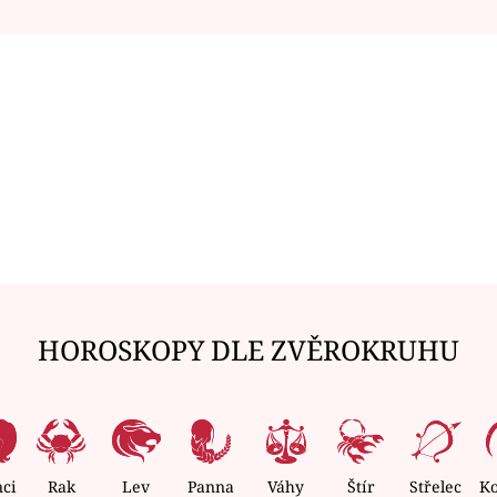
HOROSKOPY DLE ZVĚROKRUHU
nci
Rak
Lev
Panna
Váhy
Štír
Střelec
K