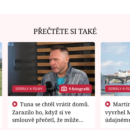
PŘEČTĚTE SI TAKÉ
SERIÁLY A FILMY
SERIÁLY A FI
9 fotografií
Tuna se chtěl vrátit domů.
Martin Písařík jako
Zarazilo ho, když si ve
vyvrhel 
smlouvě přečetl, že může
údajnému
zemřít
je v nemil