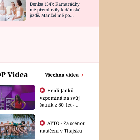
Denisa (34): Kamarádky
mě přemluvily k dámské
jízdě. Manžel mě po
návratu zaskočil
P Videa
Všechna videa
Heidi Janků
vzpomíná na svůj
šatník z 80. let -
Shopaholičky
AYTO - Za scénou
natáčení v Thajsku