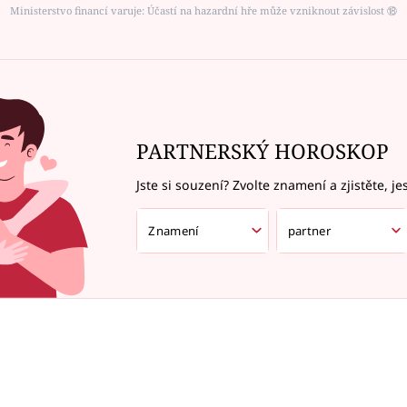
Ministerstvo financí varuje: Účastí na hazardní hře může vzniknout závislost ⑱
PARTNERSKÝ HOROSKOP
Jste si souzení? Zvolte znamení a zjistěte, je