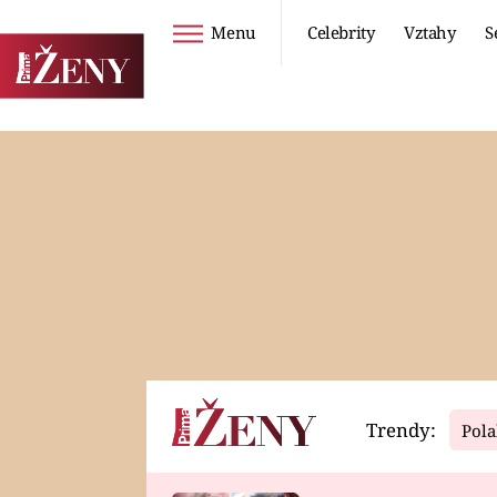
Menu
Celebrity
Vztahy
S
Seriály
Životní styl
ZOO
DIETY A HUBNUTÍ
PROSTŘENO!
CESTOVÁNÍ A
DOVOLENÁ
DUCH
ZDRAVÍ
Trendy:
Pola
Horoskopy
Video
ASTROČLÁNKY
SERIÁLY