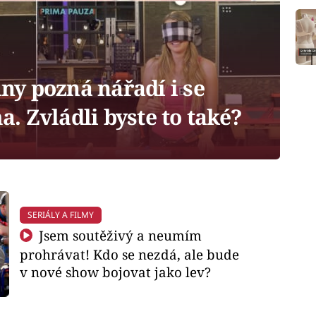
ny pozná nářadí i se
 Zvládli byste to také?
SERIÁLY A FILMY
Jsem soutěživý a neumím
prohrávat! Kdo se nezdá, ale bude
v nové show bojovat jako lev?