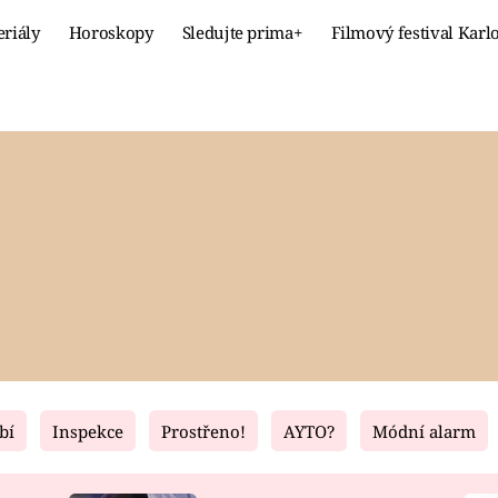
eriály
Horoskopy
Sledujte prima+
Filmový festival Karl
Celebrity
Recept
MÓDA A KRÁSA
HLAVNÍ JÍ
VZTAHY A SEX
SLADKÉ
PRIMA MAMINKA
ZDRAVÉ
bí
Inspekce
Prostřeno!
AYTO?
Módní alarm
Fresh
Living
RECEPTY
BYDLENÍ