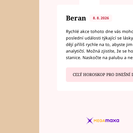
Beran
8. 8. 2026
Rychlé akce tohoto dne vás mohou
poslední události týkající se lás
dějí příliš rychle na to, abyste 
analytičtí. Možná zjistíte, že se 
stanice. Naskočte na palubu a n
CELÝ HOROSKOP PRO DNEŠNÍ 