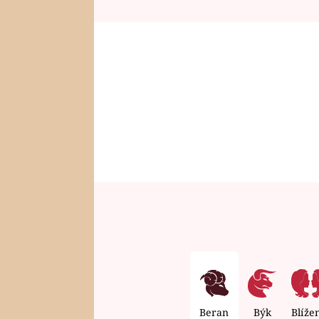
Beran
Býk
Blíže