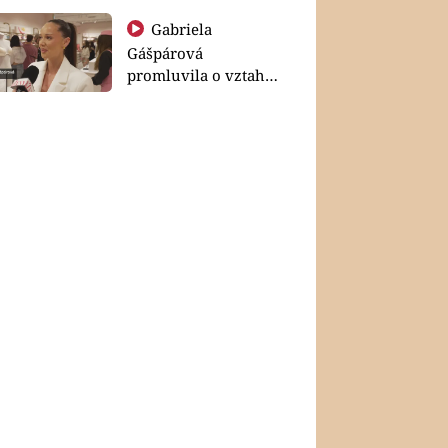
Gabriela
Gášpárová
promluvila o vztahu
a zakládání rodiny