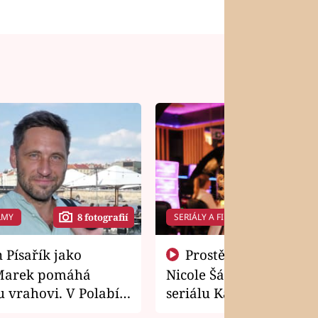
LMY
SERIÁLY A FILMY
8 fotografií
14 f
Prostě si o to řekla! Takhle
Marek pomáhá
Nicole Šáchová získala r
 vrahovi. V Polabí
seriálu Kamarádi
osti