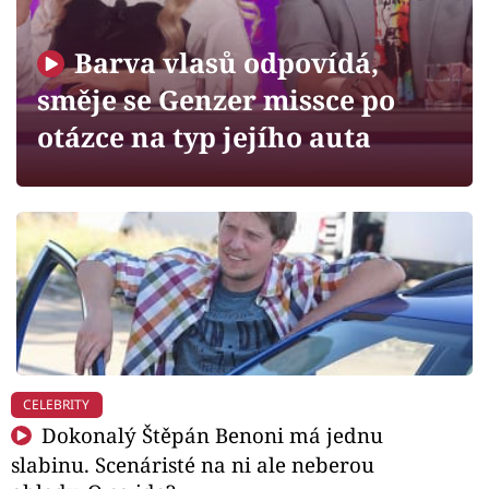
Horoskopy
Sledujte prima+
Barva vlasů odpovídá,
směje se Genzer missce po
Filmový festival Karlovy Vary
otázce na typ jejího auta
Pořady
Mámy sobě
Přihlášení
Sledujte nás
CELEBRITY
Dokonalý Štěpán Benoni má jednu
slabinu. Scenáristé na ni ale neberou