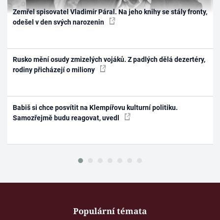
Zemřel spisovatel Vladimír Páral. Na jeho knihy se stály fronty,
odešel v den svých narozenin
Rusko mění osudy zmizelých vojáků. Z padlých dělá dezertéry,
rodiny přicházejí o miliony
Babiš si chce posvítit na Klempířovu kulturní politiku.
Samozřejmě budu reagovat, uvedl
Populární témata