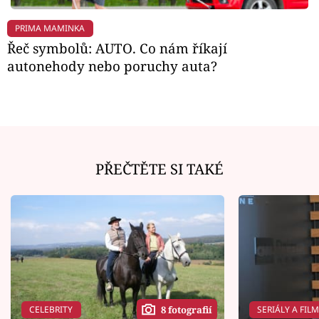
PRIMA MAMINKA
Řeč symbolů: AUTO. Co nám říkají
autonehody nebo poruchy auta?
PŘEČTĚTE SI TAKÉ
CELEBRITY
SERIÁLY A FIL
8 fotografií