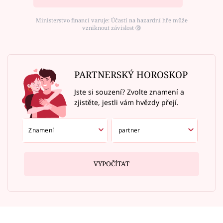
Ministerstvo financí varuje: Účastí na hazardní hře může
vzniknout závislost ⑱
PARTNERSKÝ HOROSKOP
Jste si souzení? Zvolte znamení a
zjistěte, jestli vám hvězdy přejí.
VYPOČÍTAT