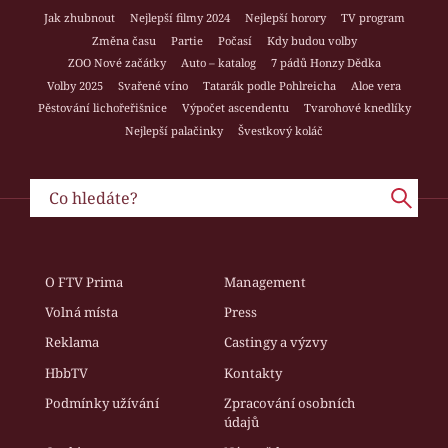
Jak zhubnout
Nejlepší filmy 2024
Nejlepší horory
TV program
Změna času
Partie
Počasí
Kdy budou volby
ZOO Nové začátky
Auto – katalog
7 pádů Honzy Dědka
Volby 2025
Svařené víno
Tatarák podle Pohlreicha
Aloe vera
Pěstování lichořeřišnice
Výpočet ascendentu
Tvarohové knedlíky
Nejlepší palačinky
Švestkový koláč
O FTV Prima
Management
Volná místa
Press
Reklama
Castingy a výzvy
HbbTV
Kontakty
Podmínky užívání
Zpracování osobních
údajů