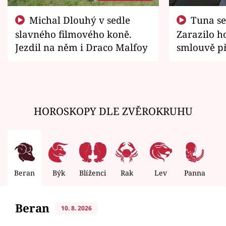
Michal Dlouhý v sedle
Tuna se chtěl vrátit domů.
slavného filmového koně.
Zarazilo ho
Jezdil na něm i Draco Malfoy
smlouvě př
zemřít
HOROSKOPY DLE ZVĚROKRUHU
Beran
Býk
Blíženci
Rak
Lev
Panna
V
Beran
10. 8. 2026