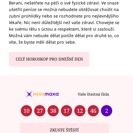
Berani, nešetřete na péči o své fyzické zdraví. Ve snaze
ušetřit peníze se možná nebudete obtěžovat chodit na
zubní prohlídky nebo se rozhodnete pro nejlevnějšího
lékaře. Nic není důležitější než vaše zdraví. Chovejte se
ke svému tělu s úctou a respektem, které si zaslouží.
Možná vám nebude dělat potíže dělat pro druhé to, co
víte, že byste měli dělat pro sebe.
CELÝ HOROSKOP PRO DNEŠNÍ DEN
Vaše šťastná čísla
10
27
38
17
12
46
2
ZKUSTE ŠTĚSTÍ