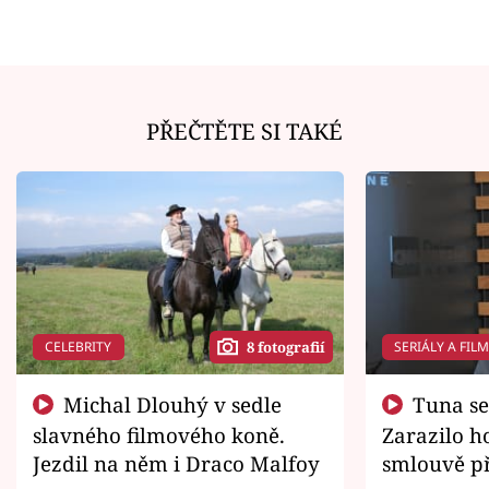
PŘEČTĚTE SI TAKÉ
CELEBRITY
SERIÁLY A FIL
8 fotografií
Michal Dlouhý v sedle
Tuna se chtěl vrátit domů.
slavného filmového koně.
Zarazilo ho
Jezdil na něm i Draco Malfoy
smlouvě př