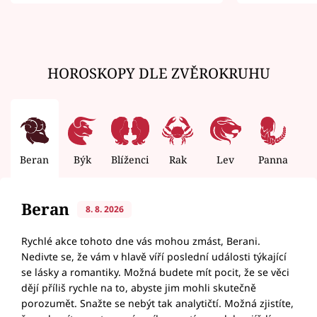
zemřít
HOROSKOPY DLE ZVĚROKRUHU
Beran
Býk
Blíženci
Rak
Lev
Panna
V
Beran
8. 8. 2026
Rychlé akce tohoto dne vás mohou zmást, Berani.
Nedivte se, že vám v hlavě víří poslední události týkající
se lásky a romantiky. Možná budete mít pocit, že se věci
dějí příliš rychle na to, abyste jim mohli skutečně
porozumět. Snažte se nebýt tak analytičtí. Možná zjistíte,