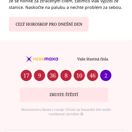
že se honíte za ztraceným cílem, zatímco vlak vyjíždí ze
stanice. Naskočte na palubu a nechte problém za sebou.
CELÝ HOROSKOP PRO DNEŠNÍ DEN
Vaše šťastná čísla
17
9
36
8
10
46
2
ZKUSTE ŠTĚSTÍ
Ministerstvo financí varuje: Účastí na hazardní hře může
vzniknout závislost ⑱