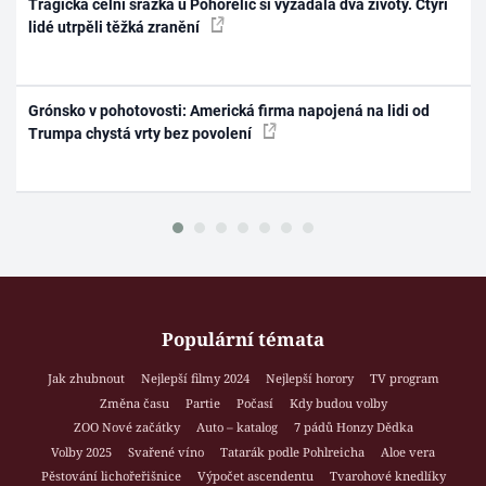
Tragická čelní srážka u Pohořelic si vyžádala dva životy. Čtyři
lidé utrpěli těžká zranění
Grónsko v pohotovosti: Americká firma napojená na lidi od
Trumpa chystá vrty bez povolení
Populární témata
Jak zhubnout
Nejlepší filmy 2024
Nejlepší horory
TV program
Změna času
Partie
Počasí
Kdy budou volby
ZOO Nové začátky
Auto – katalog
7 pádů Honzy Dědka
Volby 2025
Svařené víno
Tatarák podle Pohlreicha
Aloe vera
Pěstování lichořeřišnice
Výpočet ascendentu
Tvarohové knedlíky