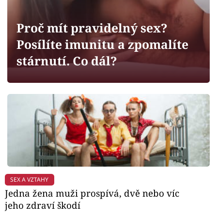
Horoskopy
Sledujte prima+
Proč mít pravidelný sex?
Posílíte imunitu a zpomalíte
Filmový festival Karlovy Vary
stárnutí. Co dál?
Pořady
Mámy sobě
Přihlášení
Sledujte nás
SEX A VZTAHY
Jedna žena muži prospívá, dvě nebo víc
jeho zdraví škodí