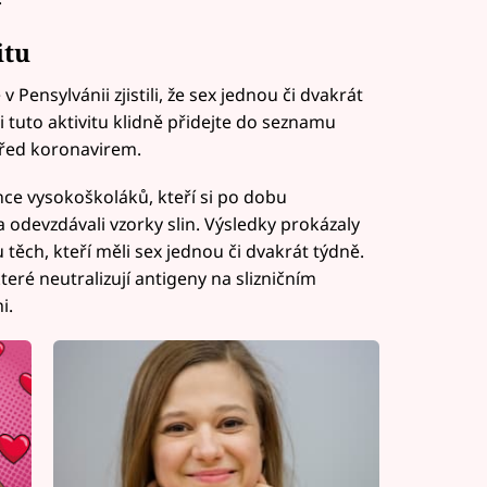
itu
 Pensylvánii zjistili, že sex jednou či dvakrát
i tuto aktivitu klidně přidejte do seznamu
před koronavirem.
nce vysokoškoláků, kteří si po dobu
 odevzdávali vzorky slin. Výsledky prokázaly
těch, kteří měli sex jednou či dvakrát týdně.
které neutralizují antigeny na slizničním
i.