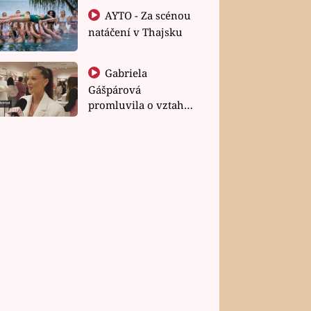
AYTO - Za scénou
natáčení v Thajsku
Gabriela
Gášpárová
promluvila o vztahu
a zakládání rodiny