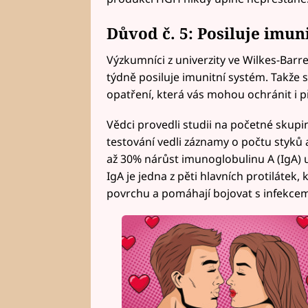
Důvod č. 5: Posiluje imun
Výzkumníci z univerzity ve Wilkes-Barre v
týdně posiluje imunitní systém. Takže s
opatření, která vás mohou ochránit i 
Vědci provedli studii na početné skupi
testování vedli záznamy o počtu styků a
až 30% nárůst imunoglobulinu A (IgA) u 
IgA je jedna z pěti hlavních protilátek, 
povrchu a pomáhají bojovat s infekcem