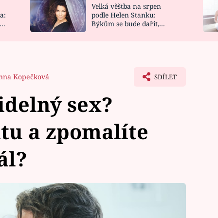
Velká věštba na srpen
NOVINKY
ZAHRADA
a:
podle Helen Stanku:
y
Býkům se bude dařit,
VIDEORECEPTY
DESIGN
Vodnáře čeká jízda
nna Kopečková
SDÍLET
idelný sex?
itu a zpomalíte
ál?