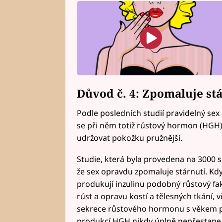
Důvod č. 4: Zpomaluje st
Podle posledních studií pravidelný se
se při něm totiž růstový hormon (HGH
udržovat pokožku pružnější.
Studie, která byla provedena na 3000 s
že sex opravdu zpomaluje stárnutí. Kdy
produkují inzulinu podobný růstový fak
růst a opravu kostí a tělesných tkání, v
sekrece růstového hormonu s věkem po
produkcí HGH nikdy úplně nepřestane