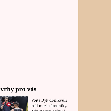
vrhy pro vás
Vojta Dyk dřel kvůli
roli mezi zápasníky.
Minutovou scénu jel