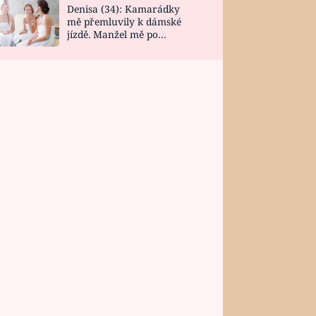
Denisa (34): Kamarádky
mě přemluvily k dámské
jízdě. Manžel mě po
návratu zaskočil