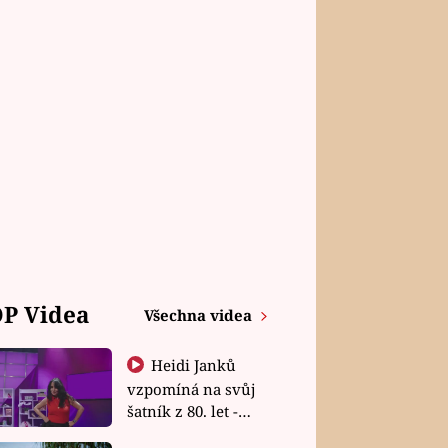
P Videa
Všechna videa
Heidi Janků
vzpomíná na svůj
šatník z 80. let -
Shopaholičky