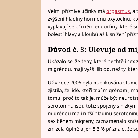
Velmi příznivé účinky má
orgasmus
, a
zvýšení hladiny hormonu oxytocinu, kt
vyplavují se při něm endorfiny, které sni
bolestí hlavy a kloubů až k snížení pří
Důvod č. 3: Ulevuje od
mi
Ukázalo se, že ženy, které nechtějí sex 
migrénou, mají vyšší libido, než ty, kt
Už v roce 2006 byla publikována studie
zjistila, že lidé, kteří trpí migrénami, m
tomu, proč to tak je, může být neurotr
serotoninu jsou totiž spojeny s nízkým 
migrénou mají nižší hladinu serotoninu.
sex během migrény, zaznamenalo snížení
zmizela úplně a jen 5,3 % přiznalo, že se