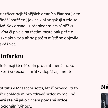
tit třicet nejběžnějších denních činností, a to
řináší potěšení, jak se v ní angažují a zda se
pivé. Sex obsadil s přehledem první příčku.
 vína či piva a na třetím místě pak péče o
ké aktivity a až na pátém místě se objevily
ký život.
 infarktu
dně, mají téměř o 45 procent menší riziko
kteří si sexuální hrátky dopřávají méně
Ná
itutu v Massachusetts, kteří provedli tuto
t předpokladem pro zdravé srdce mimo jiné
která stejně jako cvičení pomáhá srdce
mocionální výhody.