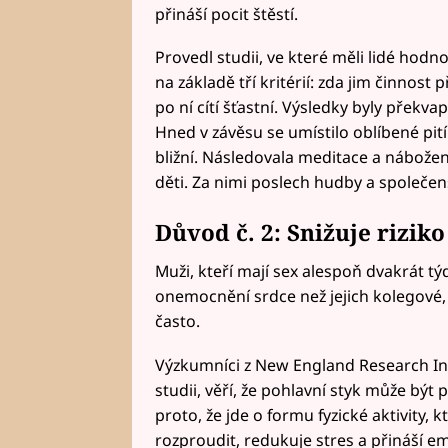
přináší pocit štěstí.
Provedl studii, ve které měli lidé hodno
na základě tří kritérií: zda jim činnost p
po ní cítí šťastní. Výsledky byly překva
Hned v závěsu se umístilo oblíbené pití
bližní. Následovala meditace a nábožens
děti. Za nimi poslech hudby a společens
Důvod č. 2: Snižuje riziko
Muži, kteří mají sex alespoň dvakrát tý
onemocnění srdce než jejich kolegové, 
často.
Výzkumníci z New England Research Inst
studii, věří, že pohlavní styk může bý
proto, že jde o formu fyzické aktivity, 
rozproudit, redukuje stres a přináší e