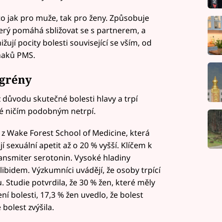
 to jak pro muže, tak pro ženy. Způsobuje
erý pomáhá sbližovat se s partnerem, a
žují pocity bolesti související se vším, od
znaků PMS.
grény
z důvodu skutečné bolesti hlavy a trpí
eré ničím podobným netrpí.
 z Wake Forest School of Medicine, která
ají sexuální apetit až o 20 % vyšší. Klíčem k
ansmiter serotonin. Vysoké hladiny
libidem. Výzkumníci uvádějí, že osoby trpící
 Studie potvrdila, že 30 % žen, které měly
 bolesti, 17,3 % žen uvedlo, že bolest
 bolest zvýšila.