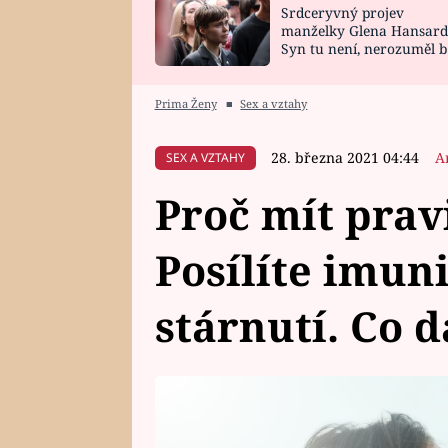
Srdceryvný projev
SNÁŘ
CELEBRITY
manželky Glena Hansard
Syn tu není, nerozuměl b
HOROSKOP NA
VAŘENÍ
tomu, vysvětlila
ROK 2023
Prima Ženy
■
Sex a vztahy
28. března 2021 04:44
A
SEX A VZTAHY
Proč mít prav
Posílíte imun
stárnutí. Co d