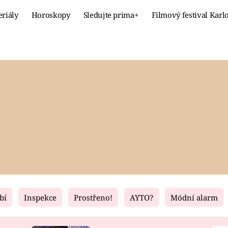
eriály
Horoskopy
Sledujte prima+
Filmový festival Karl
Celebrity
Recept
MÓDA A KRÁSA
HLAVNÍ JÍ
VZTAHY A SEX
SLADKÉ
PRIMA MAMINKA
ZDRAVÉ
bí
Inspekce
Prostřeno!
AYTO?
Módní alarm
Fresh
Living
RECEPTY
BYDLENÍ