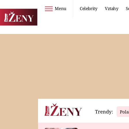
Menu
Celebrity
Vztahy
S
Seriály
Životní styl
ZOO
DIETY A HUBNUTÍ
PROSTŘENO!
CESTOVÁNÍ A
DOVOLENÁ
DUCH
ZDRAVÍ
Trendy:
Pola
Horoskopy
Video
ASTROČLÁNKY
SERIÁLY