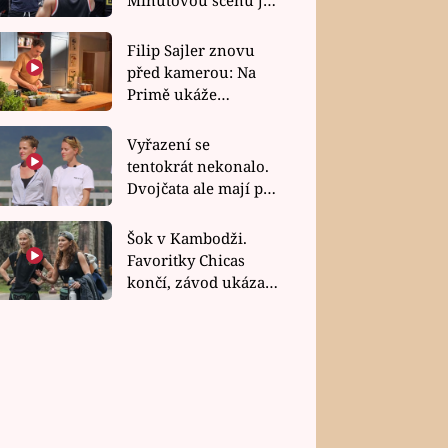
bez dubla
Filip Sajler znovu
před kamerou: Na
Primě ukáže
poctivou kuchyni i
rychlé recepty
Vyřazení se
tentokrát nekonalo.
Dvojčata ale mají po
uzavření třetí etapy
závodu nůž na krku
Šok v Kambodži.
Favoritky Chicas
končí, závod ukázal
svou nejtvrdší tvář