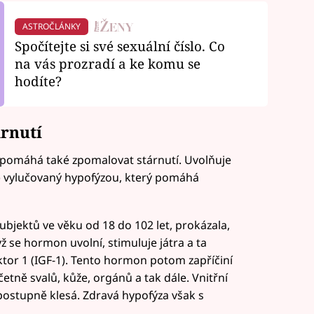
ASTROČLÁNKY
Spočítejte si své sexuální číslo. Co
na vás prozradí a ke komu se
hodíte?
árnutí
x pomáhá také zpomalovat stárnutí. Uvolňuje
) vylučovaný hypofýzou, který pomáhá
ubjektů ve věku od 18 do 102 let, prokázala,
ž se hormon uvolní, stimuluje játra a ta
tor 1 (IGF-1). Tento hormon potom zapříčiní
četně svalů, kůže, orgánů a tak dále. Vnitřní
stupně klesá. Zdravá hypofýza však s
.