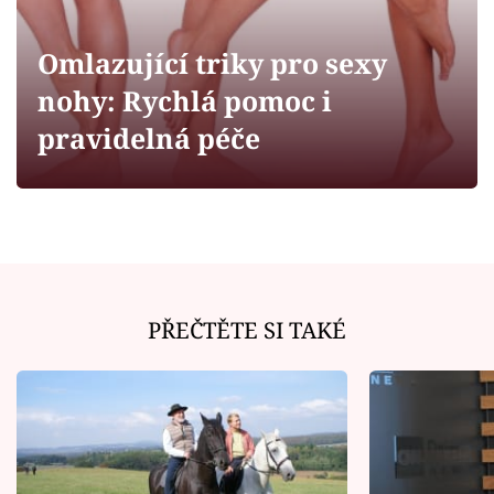
Horoskopy
Sledujte prima+
Omlazující triky pro sexy
nohy: Rychlá pomoc i
Filmový festival Karlovy Vary
pravidelná péče
Pořady
Mámy sobě
Přihlášení
PŘEČTĚTE SI TAKÉ
Sledujte nás