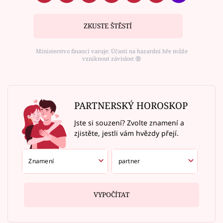
ZKUSTE ŠTĚSTÍ
Ministerstvo financí varuje: Účastí na hazardní hře může
vzniknout závislost ⑱
PARTNERSKÝ HOROSKOP
Jste si souzení? Zvolte znamení a
zjistěte, jestli vám hvězdy přejí.
VYPOČÍTAT