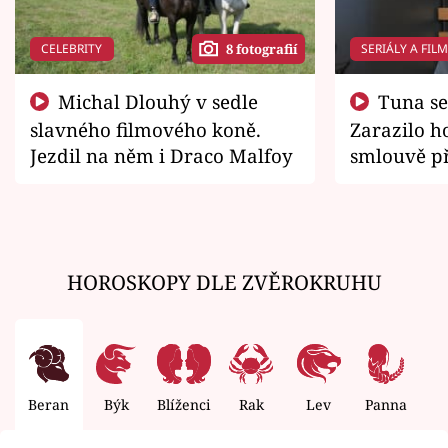
CELEBRITY
SERIÁLY A FIL
8 fotografií
Michal Dlouhý v sedle
Tuna se chtěl vrátit domů.
slavného filmového koně.
Zarazilo ho
Jezdil na něm i Draco Malfoy
smlouvě př
zemřít
HOROSKOPY DLE ZVĚROKRUHU
Beran
Býk
Blíženci
Rak
Lev
Panna
V