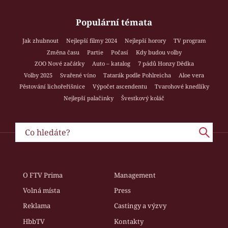
Populární témata
Jak zhubnout
Nejlepší filmy 2024
Nejlepší horory
TV program
Změna času
Partie
Počasí
Kdy budou volby
ZOO Nové začátky
Auto – katalog
7 pádů Honzy Dědka
Volby 2025
Svařené víno
Tatarák podle Pohlreicha
Aloe vera
Pěstování lichořeřišnice
Výpočet ascendentu
Tvarohové knedlíky
Nejlepší palačinky
Švestkový koláč
O FTV Prima
Management
Volná místa
Press
Reklama
Castingy a výzvy
HbbTV
Kontakty