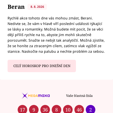
Beran
8. 8. 2026
Rychlé akce tohoto dne vás mohou zmást, Berani.
Nedivte se, že vám v hlavě víří poslední události týkající
se lásky a romantiky. Možná budete mít pocit, že se věci
dějí příliš rychle na to, abyste jim mohli skutečně
porozumět. Snažte se nebýt tak analytičtí. Možná zjistíte,
že se honíte za ztraceným cílem, zatímco vlak vyjíždí ze
stanice. Naskočte na palubu a nechte problém za sebou.
CELÝ HOROSKOP PRO DNEŠNÍ DEN
Vaše šťastná čísla
17
9
36
8
10
46
2