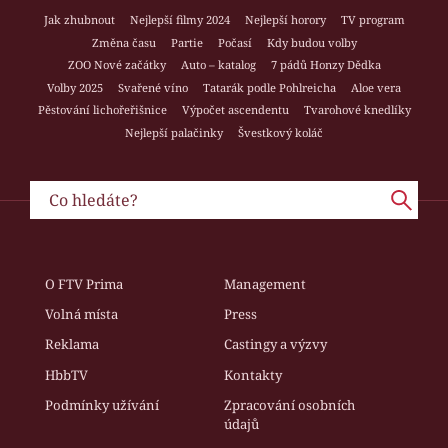
Jak zhubnout
Nejlepší filmy 2024
Nejlepší horory
TV program
Změna času
Partie
Počasí
Kdy budou volby
ZOO Nové začátky
Auto – katalog
7 pádů Honzy Dědka
Volby 2025
Svařené víno
Tatarák podle Pohlreicha
Aloe vera
Pěstování lichořeřišnice
Výpočet ascendentu
Tvarohové knedlíky
Nejlepší palačinky
Švestkový koláč
O FTV Prima
Management
Volná místa
Press
Reklama
Castingy a výzvy
HbbTV
Kontakty
Podmínky užívání
Zpracování osobních
údajů