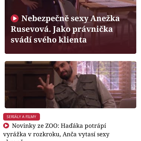
Horoskopy
Sledujte prima+
Nebezpečně sexy Anežka
Rusevová. Jako právnička
Filmový festival Karlovy Vary
svádí svého klienta
Pořady
Mámy sobě
Přihlášení
Sledujte nás
SERIÁLY A FILMY
Novinky ze ZOO: Haďáka potrápí
vyrážka v rozkroku, Anča vytasí sexy