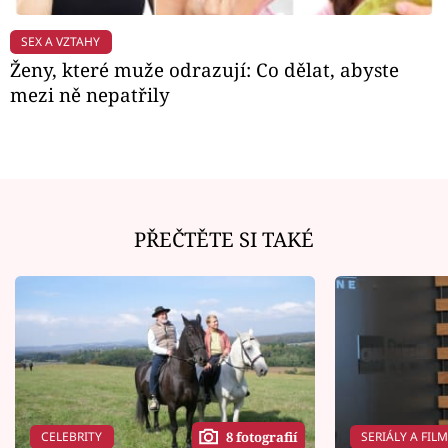
SEX A VZTAHY
Ženy, které muže odrazují: Co dělat, abyste
mezi ně nepatřily
PŘEČTĚTE SI TAKÉ
CELEBRITY
SERIÁLY A FIL
8 fotografií