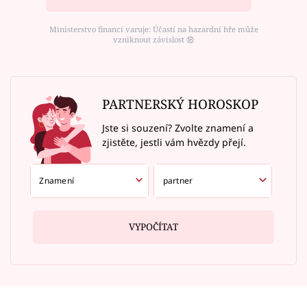
Ministerstvo financí varuje: Účastí na hazardní hře může
vzniknout závislost ⑱
PARTNERSKÝ HOROSKOP
Jste si souzení? Zvolte znamení a
zjistěte, jestli vám hvězdy přejí.
VYPOČÍTAT