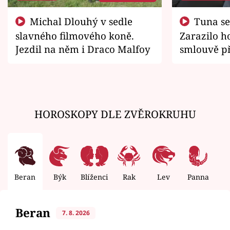
Michal Dlouhý v sedle
Tuna se chtěl vrátit domů.
slavného filmového koně.
Zarazilo ho
Jezdil na něm i Draco Malfoy
smlouvě př
zemřít
HOROSKOPY DLE ZVĚROKRUHU
Beran
Býk
Blíženci
Rak
Lev
Panna
V
Beran
7. 8. 2026