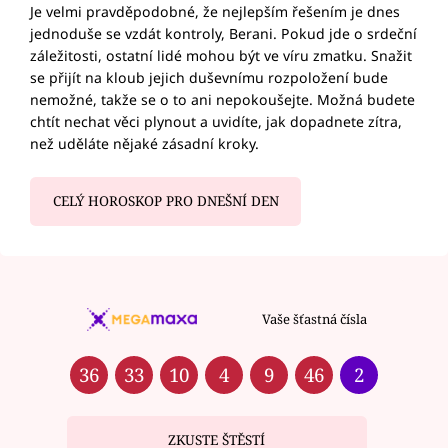
Je velmi pravděpodobné, že nejlepším řešením je dnes
jednoduše se vzdát kontroly, Berani. Pokud jde o srdeční
záležitosti, ostatní lidé mohou být ve víru zmatku. Snažit
se přijít na kloub jejich duševnímu rozpoložení bude
nemožné, takže se o to ani nepokoušejte. Možná budete
chtít nechat věci plynout a uvidíte, jak dopadnete zítra,
než uděláte nějaké zásadní kroky.
CELÝ HOROSKOP PRO DNEŠNÍ DEN
Vaše šťastná čísla
36
33
10
4
9
46
2
ZKUSTE ŠTĚSTÍ