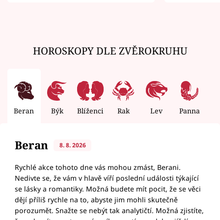
zemřít
HOROSKOPY DLE ZVĚROKRUHU
Beran
Býk
Blíženci
Rak
Lev
Panna
V
Beran
8. 8. 2026
Rychlé akce tohoto dne vás mohou zmást, Berani.
Nedivte se, že vám v hlavě víří poslední události týkající
se lásky a romantiky. Možná budete mít pocit, že se věci
dějí příliš rychle na to, abyste jim mohli skutečně
porozumět. Snažte se nebýt tak analytičtí. Možná zjistíte,