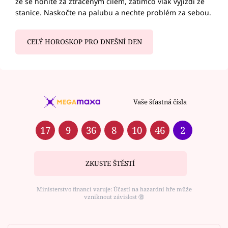
že se honíte za ztraceným cílem, zatímco vlak vyjíždí ze
stanice. Naskočte na palubu a nechte problém za sebou.
CELÝ HOROSKOP PRO DNEŠNÍ DEN
Vaše šťastná čísla
17
9
36
8
10
46
2
ZKUSTE ŠTĚSTÍ
Ministerstvo financí varuje: Účastí na hazardní hře může
vzniknout závislost ⑱