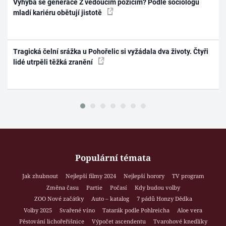
Vyhýbá se generace Z vedoucím pozicím? Podle sociologů
mladí kariéru obětují jistotě
Tragická čelní srážka u Pohořelic si vyžádala dva životy. Čtyři
lidé utrpěli těžká zranění
Populární témata
Jak zhubnout
Nejlepší filmy 2024
Nejlepší horory
TV program
Změna času
Partie
Počasí
Kdy budou volby
ZOO Nové začátky
Auto – katalog
7 pádů Honzy Dědka
Volby 2025
Svařené víno
Tatarák podle Pohlreicha
Aloe vera
Pěstování lichořeřišnice
Výpočet ascendentu
Tvarohové knedlíky