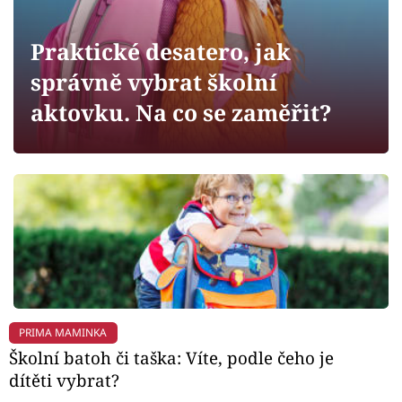
Horoskopy
Sledujte prima+
Praktické desatero, jak
správně vybrat školní
Filmový festival Karlovy Vary
aktovku. Na co se zaměřit?
Pořady
Mámy sobě
Přihlášení
Sledujte nás
PRIMA MAMINKA
Školní batoh či taška: Víte, podle čeho je
dítěti vybrat?