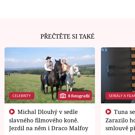
PŘEČTĚTE SI TAKÉ
CELEBRITY
SERIÁLY A FIL
8 fotografií
Michal Dlouhý v sedle
Tuna se chtěl vrátit domů.
slavného filmového koně.
Zarazilo ho
Jezdil na něm i Draco Malfoy
smlouvě př