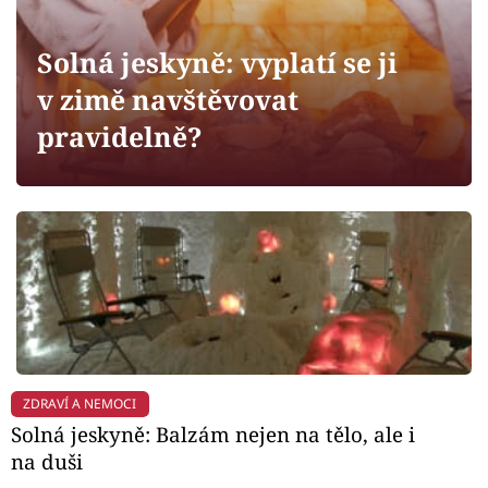
Horoskopy
Sledujte prima+
Solná jeskyně: vyplatí se ji
v zimě navštěvovat
Filmový festival Karlovy Vary
pravidelně?
Pořady
Mámy sobě
Přihlášení
Sledujte nás
ZDRAVÍ A NEMOCI
Solná jeskyně: Balzám nejen na tělo, ale i
na duši