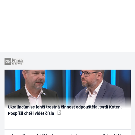
Ukrajincům se lehčí trestná činnost odpouštěla, tvrdí Koten.
Pospíšil chtěl vidět čísla