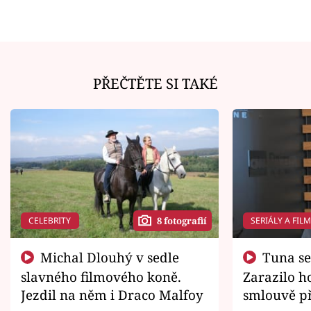
PŘEČTĚTE SI TAKÉ
CELEBRITY
SERIÁLY A FIL
8 fotografií
Michal Dlouhý v sedle
Tuna se chtěl vrátit domů.
slavného filmového koně.
Zarazilo ho
Jezdil na něm i Draco Malfoy
smlouvě př