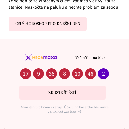
že se honíte za ztraceným cílem, zatímco vlak vyjíždí ze
stanice. Naskočte na palubu a nechte problém za sebou.
CELÝ HOROSKOP PRO DNEŠNÍ DEN
Vaše šťastná čísla
17
9
36
8
10
46
2
ZKUSTE ŠTĚSTÍ
Ministerstvo financí varuje: Účastí na hazardní hře může
vzniknout závislost ⑱