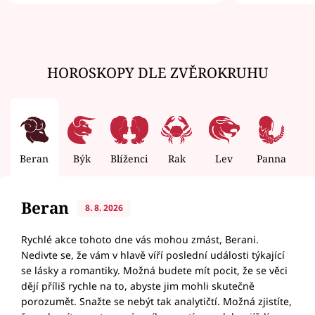
zemřít
HOROSKOPY DLE ZVĚROKRUHU
Beran
Býk
Blíženci
Rak
Lev
Panna
V
Beran
8. 8. 2026
Rychlé akce tohoto dne vás mohou zmást, Berani.
Nedivte se, že vám v hlavě víří poslední události týkající
se lásky a romantiky. Možná budete mít pocit, že se věci
dějí příliš rychle na to, abyste jim mohli skutečně
porozumět. Snažte se nebýt tak analytičtí. Možná zjistíte,