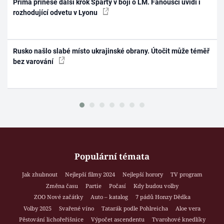
Prima přinese další krok Sparty v boji o LM. Fanoušci uvidí i
rozhodující odvetu v Lyonu
Rusko našlo slabé místo ukrajinské obrany. Útočit může téměř
bez varování
Populární témata
Jak zhubnout
Nejlepší filmy 2024
Nejlepší horory
TV program
Změna času
Partie
Počasí
Kdy budou volby
ZOO Nové začátky
Auto – katalog
7 pádů Honzy Dědka
Volby 2025
Svařené víno
Tatarák podle Pohlreicha
Aloe vera
Pěstování lichořeřišnice
Výpočet ascendentu
Tvarohové knedlíky