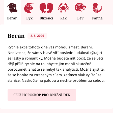
Beran
Býk
Blíženci
Rak
Lev
Panna
V
Beran
8. 8. 2026
Rychlé akce tohoto dne vás mohou zmást, Berani.
Nedivte se, že vám v hlavě víří poslední události týkající
se lásky a romantiky. Možná budete mít pocit, že se věci
dějí příliš rychle na to, abyste jim mohli skutečně
porozumět. Snažte se nebýt tak analytičtí. Možná zjistíte,
že se honíte za ztraceným cílem, zatímco vlak vyjíždí ze
stanice. Naskočte na palubu a nechte problém za sebou.
CELÝ HOROSKOP PRO DNEŠNÍ DEN