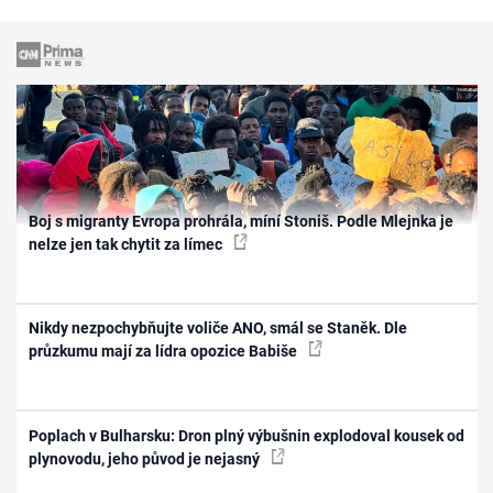
Boj s migranty Evropa prohrála, míní Stoniš. Podle Mlejnka je
nelze jen tak chytit za límec
Nikdy nezpochybňujte voliče ANO, smál se Staněk. Dle
průzkumu mají za lídra opozice Babiše
Poplach v Bulharsku: Dron plný výbušnin explodoval kousek od
plynovodu, jeho původ je nejasný