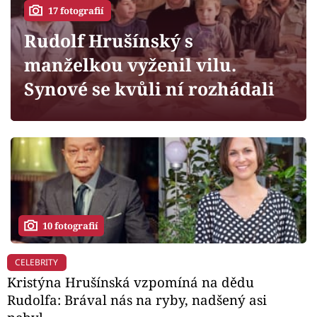
Horoskopy
17 fotografií
Sledujte prima+
Rudolf Hrušínský s
manželkou vyženil vilu.
Filmový festival Karlovy Vary
Synové se kvůli ní rozhádali
Pořady
Mámy sobě
Přihlášení
10 fotografií
Sledujte nás
CELEBRITY
Kristýna Hrušínská vzpomíná na dědu
Rudolfa: Brával nás na ryby, nadšený asi