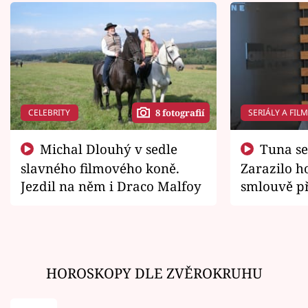
CELEBRITY
SERIÁLY A FIL
8 fotografií
Michal Dlouhý v sedle
Tuna se chtěl vrátit domů.
slavného filmového koně.
Zarazilo ho
Jezdil na něm i Draco Malfoy
smlouvě př
zemřít
HOROSKOPY DLE ZVĚROKRUHU