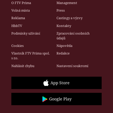
O FTV Prima
Management
Volná místa
Press
Reklama
Castingy a výzvy
HbbTV
Kontakty
Podmínky užívání
Zpracování osobních
údajů
Cookies
Nápověda
Vlastník FTV Prima spol.
Redakce
s r.o.
Nahlásit chybu
Nastavení soukromí
App Store
Google Play