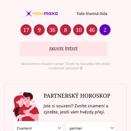
Vaše šťastná čísla
17
9
36
8
10
46
2
ZKUSTE ŠTĚSTÍ
Ministerstvo financí varuje: Účastí na hazardní hře může
vzniknout závislost ⑱
PARTNERSKÝ HOROSKOP
Jste si souzení? Zvolte znamení a
zjistěte, jestli vám hvězdy přejí.