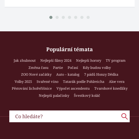
Populární témata
Jak zhubnout
Nejlepší filmy 2024
Nejlepší horory
TV program
Změna času
Partie
Počasí
Kdy budou volby
ZOO Nové začátky
Auto – katalog
7 pádů Honzy Dědka
Volby 2025
Svařené víno
Tatarák podle Pohlreicha
Aloe vera
Pěstování lichořeřišnice
Výpočet ascendentu
Tvarohové knedlíky
Nejlepší palačinky
Švestkový koláč