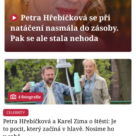
Horoskopy
Sledujte prima+
Petra Hřebíčková se při
natáčení nasmála do zásoby.
Filmový festival Karlovy Vary
Pak se ale stala nehoda
Pořady
Mámy sobě
Přihlášení
4 fotografie
Sledujte nás
CELEBRITY
Petra Hřebíčková a Karel Zima o štěstí: Je
to pocit, který začíná v hlavě. Nosíme ho