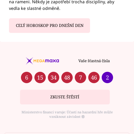
na rameni. Někdy je zapotřebí trocha disciplíny, aby
vedla ke slastné odměně.
CELÝ HOROSKOP PRO DNEŠNÍ DEN
Vaše šťastná čísla
6
15
34
48
7
46
2
ZKUSTE ŠTĚSTÍ
Ministerstvo financí varuje: Účastí na hazardní hře může
vzniknout závislost ⑱