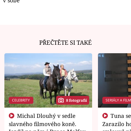
v sobě
PŘEČTĚTE SI TAKÉ
CELEBRITY
SERIÁLY A FIL
8 fotografií
Michal Dlouhý v sedle
Tuna se chtěl vrátit domů.
slavného filmového koně.
Zarazilo ho