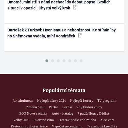
Úmorné, ministři s námi nechodí do debat, popsal Grolich
situaci v opozici. Chystá velký krok
Bartošek k Turkovi: Hyenismus a nehoráznost. Ke stíhání by
ho Sněmovna vydala, míní Vondráček
Populární témata
Jak zhubnout
Nejlepší filmy 2024
Nejlepší horory
TV program
Změna času
Partie
Počasí
Kdy budou volby
ZOO Nové začátky
Auto – katalog
7 pádů Honzy Dědka
Volby 2025
Svařené víno
Tatarák podle Pohlreicha
Aloe vera
Pěstování lichořeřišnice
Výpočet ascendentu
Tvarohové knedlíky