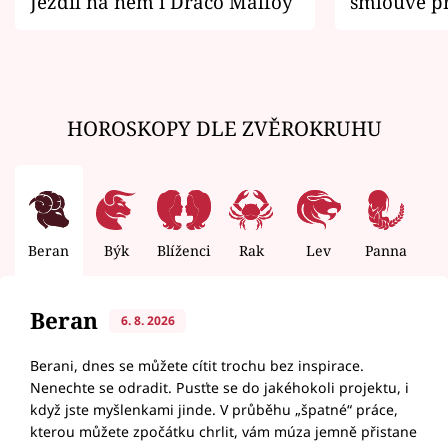
Jezdil na něm i Draco Malfoy
smlouvě př
zemřít
HOROSKOPY DLE ZVĚROKRUHU
Beran
Býk
Blíženci
Rak
Lev
Panna
V
Beran
6. 8. 2026
Berani, dnes se můžete cítit trochu bez inspirace.
Nenechte se odradit. Pusťte se do jakéhokoli projektu, i
když jste myšlenkami jinde. V průběhu „špatné“ práce,
kterou můžete zpočátku chrlit, vám múza jemně přistane