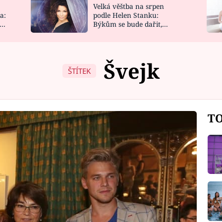
Velká věštba na srpen
NOVINKY
ZAHRADA
a:
podle Helen Stanku:
y
Býkům se bude dařit,
VIDEORECEPTY
DESIGN
Vodnáře čeká jízda
Švejk
ŠTÍTEK
TO