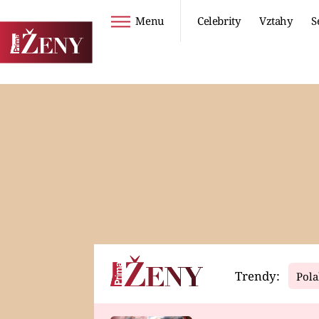
Menu
Celebrity
Vztahy
S
Seriály
Životní styl
ZOO
DIETY A HUBNUTÍ
PROSTŘENO!
CESTOVÁNÍ A
DOVOLENÁ
DUCH
ZDRAVÍ
Trendy:
Pola
Horoskopy
Video
ASTROČLÁNKY
SERIÁLY