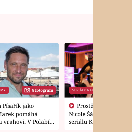
LMY
SERIÁLY A FILMY
8 fotografií
14 f
Prostě si o to řekla! Takhle
Marek pomáhá
Nicole Šáchová získala r
 vrahovi. V Polabí
seriálu Kamarádi
osti