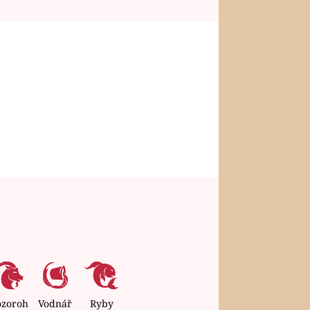
ozoroh
Vodnář
Ryby