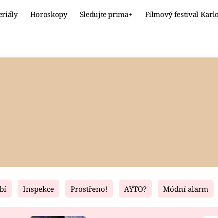
eriály
Horoskopy
Sledujte prima+
Filmový festival Karl
Celebrity
Recept
MÓDA A KRÁSA
HLAVNÍ JÍ
VZTAHY A SEX
SLADKÉ
PRIMA MAMINKA
ZDRAVÉ
bí
Inspekce
Prostřeno!
AYTO?
Módní alarm
Fresh
Living
RECEPTY
BYDLENÍ