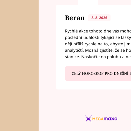
Beran
8. 8. 2026
Rychlé akce tohoto dne vás mohou
poslední události týkající se lás
dějí příliš rychle na to, abyste 
analytičtí. Možná zjistíte, že se 
stanice. Naskočte na palubu a n
CELÝ HOROSKOP PRO DNEŠNÍ 