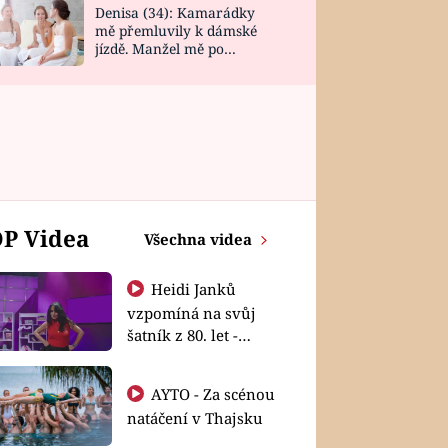
Denisa (34): Kamarádky
mě přemluvily k dámské
jízdě. Manžel mě po
návratu zaskočil
P Videa
Všechna videa
Heidi Janků
vzpomíná na svůj
šatník z 80. let -
Shopaholičky
AYTO - Za scénou
natáčení v Thajsku