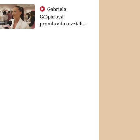
Gabriela
Gášpárová
promluvila o vztahu
a zakládání rodiny