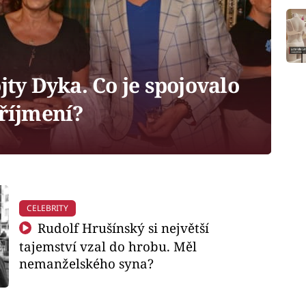
ty Dyka. Co je spojovalo
příjmení?
CELEBRITY
Rudolf Hrušínský si největší
tajemství vzal do hrobu. Měl
nemanželského syna?