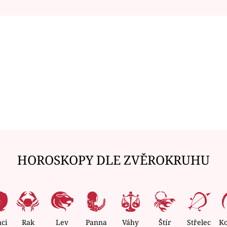
HOROSKOPY DLE ZVĚROKRUHU
nci
Rak
Lev
Panna
Váhy
Štír
Střelec
K