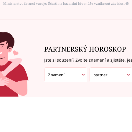
Ministerstvo financí varuje: Účastí na hazardní hře může vzniknout závislost ⑱
PARTNERSKÝ HOROSKOP
Jste si souzení? Zvolte znamení a zjistěte, je