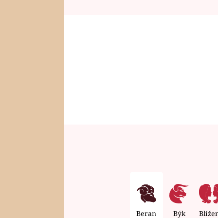
Beran
Býk
Blíže