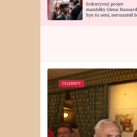
Srdceryvný projev
SNÁŘ
CELEBRITY
manželky Glena Hansard
Syn tu není, nerozuměl b
HOROSKOP NA
VAŘENÍ
tomu, vysvětlila
ROK 2023
CELEBRITY