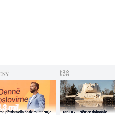
ma představila podzim: startuje
Tank KV-1 Němce dokonale