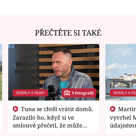
PŘEČTĚTE SI TAKÉ
SERIÁLY A FILMY
SERIÁLY A FI
9 fotografií
Tuna se chtěl vrátit domů.
Martin Písařík jako
Zarazilo ho, když si ve
vyvrhel 
smlouvě přečetl, že může
údajnému
zemřít
je v nemil