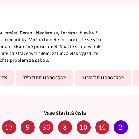
 zmást, Berani. Nedivte se, že vám v hlavě víří
ky a romantiky. Možná budete mít pocit, že se věci
jim mohli skutečně porozumět. Snažte se nebýt tak
honíte za ztraceným cílem, zatímco vlak vyjíždí ze
echte problém za sebou.
DEN
TÝDENNÍ HOROSKOP
MĚSÍČNÍ HOROSKOP
Vaše šťastná čísla
17
9
36
8
10
46
2