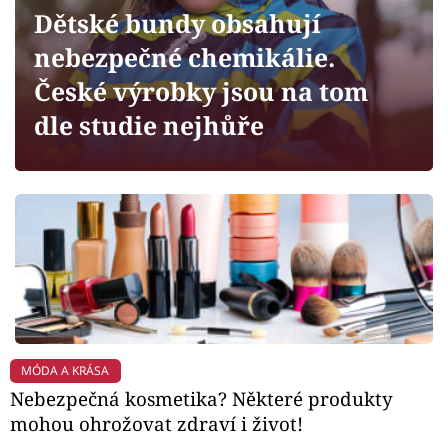
Horoskopy
Dětské bundy obsahují
Sledujte prima+
nebezpečné chemikálie.
České výrobky jsou na tom
Filmový festival Karlovy Vary
dle studie nejhůře
Pořady
Mámy sobě
Přihlášení
Sledujte nás
MÓDA A KRÁSA
Nebezpečná kosmetika? Některé produkty
mohou ohrožovat zdraví i život!