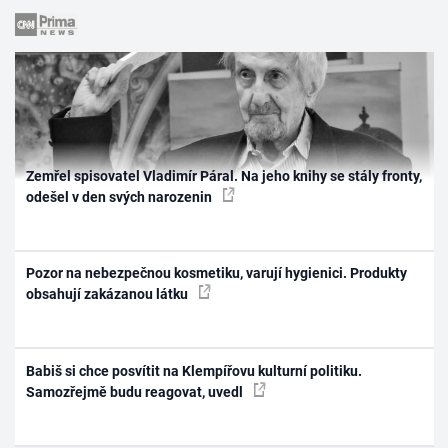
Zemřel spisovatel Vladimír Páral. Na jeho knihy se stály fronty,
odešel v den svých narozenin
Pozor na nebezpečnou kosmetiku, varují hygienici. Produkty
obsahují zakázanou látku
Babiš si chce posvítit na Klempířovu kulturní politiku.
Samozřejmě budu reagovat, uvedl