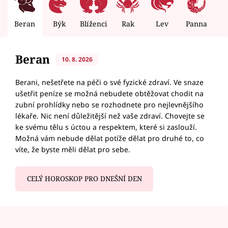
Beran
Býk
Blíženci
Rak
Lev
Panna
V
Beran
10. 8. 2026
Berani, nešetřete na péči o své fyzické zdraví. Ve snaze
ušetřit peníze se možná nebudete obtěžovat chodit na
zubní prohlídky nebo se rozhodnete pro nejlevnějšího
lékaře. Nic není důležitější než vaše zdraví. Chovejte se
ke svému tělu s úctou a respektem, které si zaslouží.
Možná vám nebude dělat potíže dělat pro druhé to, co
víte, že byste měli dělat pro sebe.
CELÝ HOROSKOP PRO DNEŠNÍ DEN