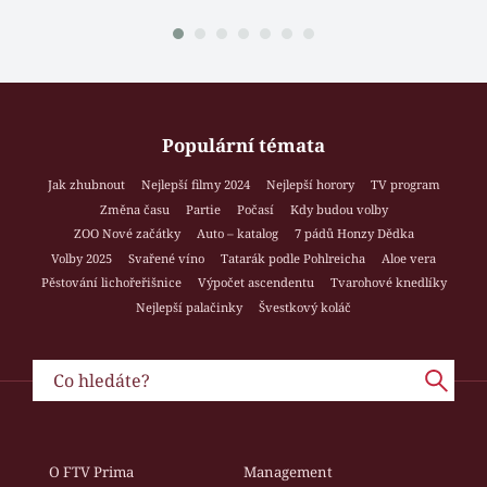
Populární témata
Jak zhubnout
Nejlepší filmy 2024
Nejlepší horory
TV program
Změna času
Partie
Počasí
Kdy budou volby
ZOO Nové začátky
Auto – katalog
7 pádů Honzy Dědka
Volby 2025
Svařené víno
Tatarák podle Pohlreicha
Aloe vera
Pěstování lichořeřišnice
Výpočet ascendentu
Tvarohové knedlíky
Nejlepší palačinky
Švestkový koláč
O FTV Prima
Management