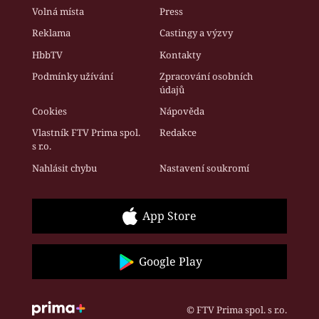
Volná místa
Press
Reklama
Castingy a výzvy
HbbTV
Kontakty
Podmínky užívání
Zpracování osobních
údajů
Cookies
Nápověda
Vlastník FTV Prima spol.
Redakce
s r.o.
Nahlásit chybu
Nastavení soukromí
App Store
Google Play
© FTV Prima spol. s r.o.