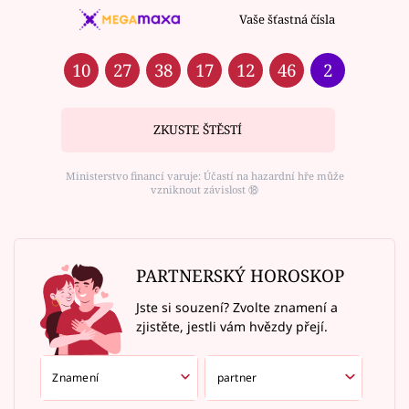
Vaše šťastná čísla
10
27
38
17
12
46
2
ZKUSTE ŠTĚSTÍ
Ministerstvo financí varuje: Účastí na hazardní hře může
vzniknout závislost ⑱
PARTNERSKÝ HOROSKOP
Jste si souzení? Zvolte znamení a
zjistěte, jestli vám hvězdy přejí.