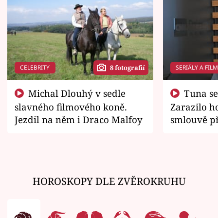
CELEBRITY
SERIÁLY A FIL
8 fotografií
Michal Dlouhý v sedle
Tuna se chtěl vrátit domů.
slavného filmového koně.
Zarazilo ho
Jezdil na něm i Draco Malfoy
smlouvě př
zemřít
HOROSKOPY DLE ZVĚROKRUHU