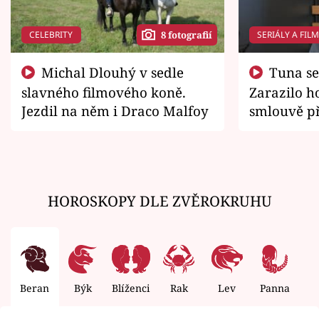
CELEBRITY
SERIÁLY A FIL
8 fotografií
Michal Dlouhý v sedle
Tuna se chtěl vrátit domů.
slavného filmového koně.
Zarazilo ho
Jezdil na něm i Draco Malfoy
smlouvě př
zemřít
HOROSKOPY DLE ZVĚROKRUHU
Beran
Býk
Blíženci
Rak
Lev
Panna
V