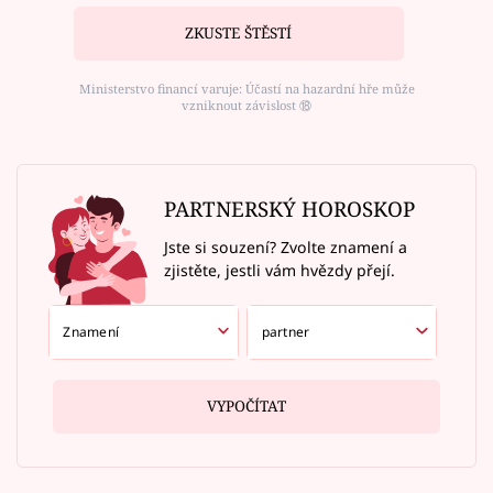
ZKUSTE ŠTĚSTÍ
Ministerstvo financí varuje: Účastí na hazardní hře může
vzniknout závislost ⑱
PARTNERSKÝ HOROSKOP
Jste si souzení? Zvolte znamení a
zjistěte, jestli vám hvězdy přejí.
VYPOČÍTAT