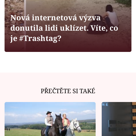
Horoskopy
Sledujte prima+
Nová internetová výzva
donutila lidi uklízet. Víte, co
Filmový festival Karlovy Vary
je #Trashtag?
Pořady
Mámy sobě
Přihlášení
PŘEČTĚTE SI TAKÉ
Sledujte nás