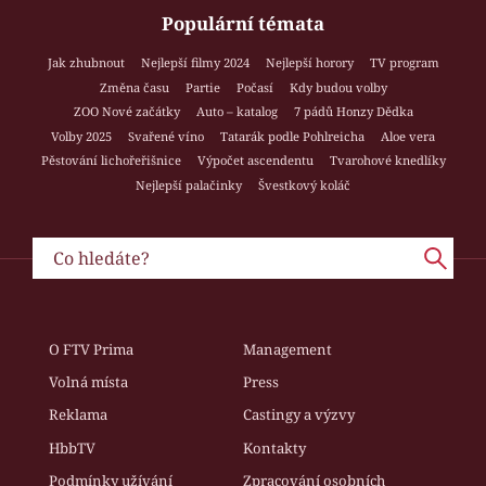
Populární témata
Jak zhubnout
Nejlepší filmy 2024
Nejlepší horory
TV program
Změna času
Partie
Počasí
Kdy budou volby
ZOO Nové začátky
Auto – katalog
7 pádů Honzy Dědka
Volby 2025
Svařené víno
Tatarák podle Pohlreicha
Aloe vera
Pěstování lichořeřišnice
Výpočet ascendentu
Tvarohové knedlíky
Nejlepší palačinky
Švestkový koláč
O FTV Prima
Management
Volná místa
Press
Reklama
Castingy a výzvy
HbbTV
Kontakty
Podmínky užívání
Zpracování osobních