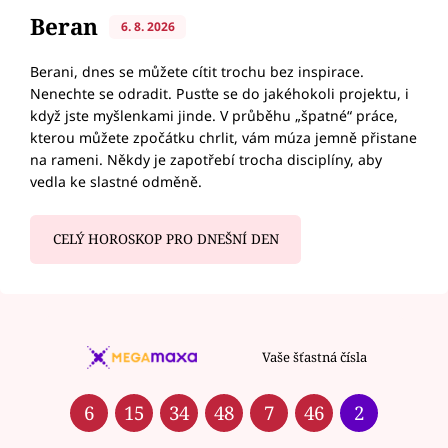
Beran
6. 8. 2026
Berani, dnes se můžete cítit trochu bez inspirace.
Nenechte se odradit. Pusťte se do jakéhokoli projektu, i
když jste myšlenkami jinde. V průběhu „špatné“ práce,
kterou můžete zpočátku chrlit, vám múza jemně přistane
na rameni. Někdy je zapotřebí trocha disciplíny, aby
vedla ke slastné odměně.
CELÝ HOROSKOP PRO DNEŠNÍ DEN
Vaše šťastná čísla
6
15
34
48
7
46
2