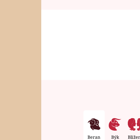
Beran
Býk
Blíže