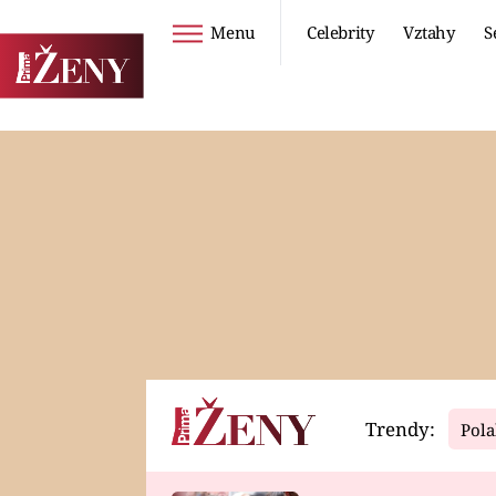
Menu
Celebrity
Vztahy
S
Seriály
Životní styl
ZOO
DIETY A HUBNUTÍ
PROSTŘENO!
CESTOVÁNÍ A
DOVOLENÁ
DUCH
ZDRAVÍ
Trendy:
Pola
Horoskopy
Video
ASTROČLÁNKY
SERIÁLY