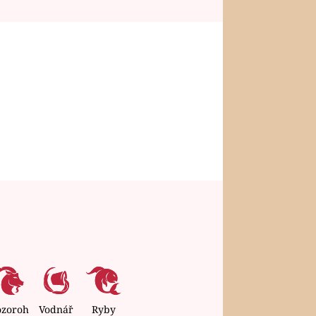
ozoroh
Vodnář
Ryby