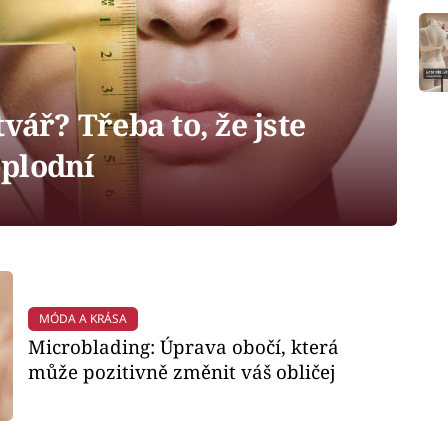
vář? Třeba to, že jste
plodní
MÓDA A KRÁSA
Microblading: Úprava obočí, která
může pozitivně změnit váš obličej