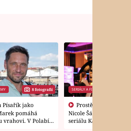
LMY
SERIÁLY A FILMY
8 fotografií
14 f
Prostě si o to řekla! Takhle
Marek pomáhá
Nicole Šáchová získala r
 vrahovi. V Polabí
seriálu Kamarádi
osti