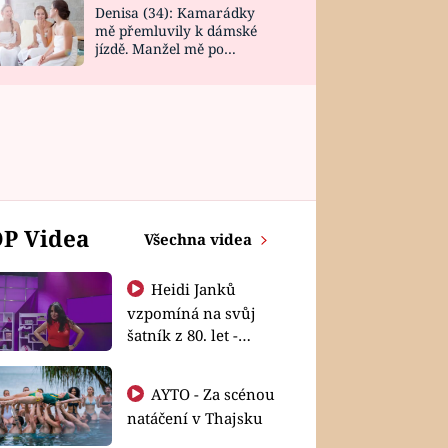
Denisa (34): Kamarádky
mě přemluvily k dámské
jízdě. Manžel mě po
návratu zaskočil
P Videa
Všechna videa
Heidi Janků
vzpomíná na svůj
šatník z 80. let -
Shopaholičky
AYTO - Za scénou
natáčení v Thajsku