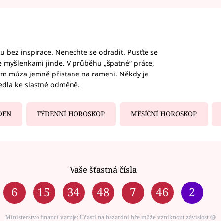
hu bez inspirace. Nenechte se odradit. Pusťte se
te myšlenkami jinde. V průběhu „špatné“ práce,
vám múza jemně přistane na rameni. Někdy je
vedla ke slastné odměně.
DEN
TÝDENNÍ HOROSKOP
MĚSÍČNÍ HOROSKOP
Vaše šťastná čísla
6
15
34
48
7
46
2
Ministerstvo financí varuje: Účastí na hazardní hře může vzniknout závislost ⑱