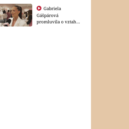
Gabriela
Gášpárová
promluvila o vztahu
a zakládání rodiny