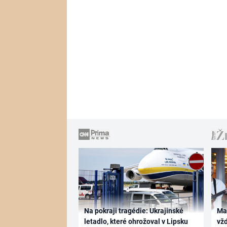
Na pokraji tragédie: Ukrajinské
Ma
letadlo, které ohrožoval v Lipsku
vž