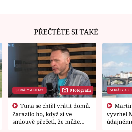
PŘEČTĚTE SI TAKÉ
SERIÁLY A FILMY
SERIÁLY A FI
9 fotografií
Tuna se chtěl vrátit domů.
Martin Písařík jako
Zarazilo ho, když si ve
vyvrhel 
smlouvě přečetl, že může
údajnému
zemřít
je v nemil