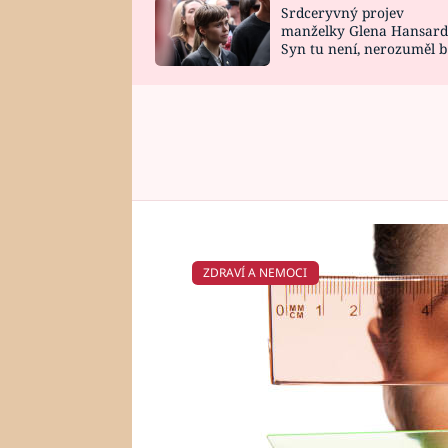
Srdceryvný projev
SNÁŘ
CELEBRITY
manželky Glena Hansard
Syn tu není, nerozuměl b
HOROSKOP NA
VAŘENÍ
tomu, vysvětlila
ROK 2023
ZDRAVÍ A NEMOCI