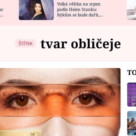
Velká věštba na srpen
NOVINKY
ZAHRADA
a:
podle Helen Stanku:
y
Býkům se bude dařit,
VIDEORECEPTY
DESIGN
Vodnáře čeká jízda
tvar obličeje
ŠTÍTEK
TO