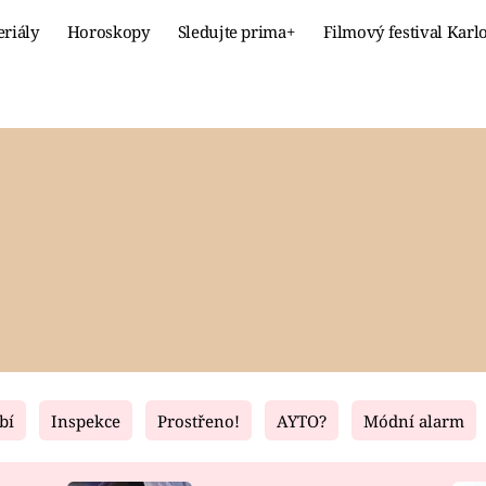
eriály
Horoskopy
Sledujte prima+
Filmový festival Karl
Celebrity
Recept
MÓDA A KRÁSA
HLAVNÍ JÍ
VZTAHY A SEX
SLADKÉ
PRIMA MAMINKA
ZDRAVÉ
bí
Inspekce
Prostřeno!
AYTO?
Módní alarm
Fresh
Living
RECEPTY
BYDLENÍ