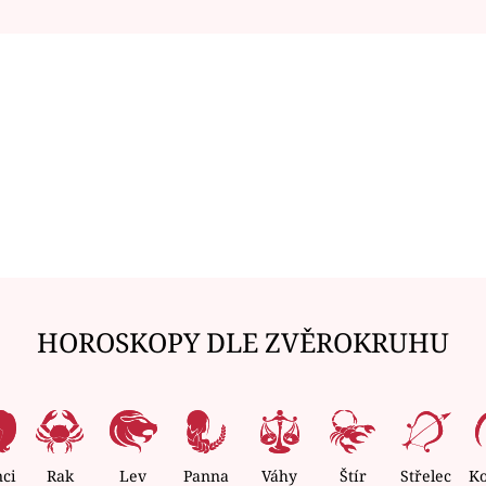
HOROSKOPY DLE ZVĚROKRUHU
nci
Rak
Lev
Panna
Váhy
Štír
Střelec
K