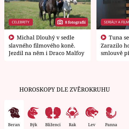
CELEBRITY
SERIÁLY A FIL
8 fotografií
Michal Dlouhý v sedle
Tuna se chtěl vrátit domů.
slavného filmového koně.
Zarazilo ho
Jezdil na něm i Draco Malfoy
smlouvě př
zemřít
HOROSKOPY DLE ZVĚROKRUHU
Beran
Býk
Blíženci
Rak
Lev
Panna
V