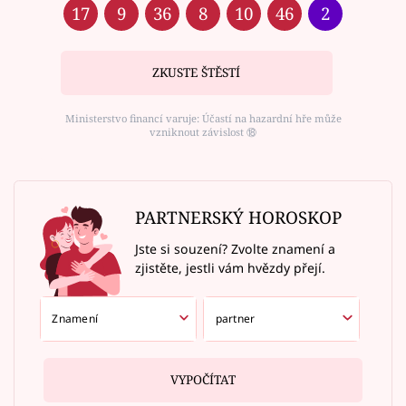
17
9
36
8
10
46
2
ZKUSTE ŠTĚSTÍ
Ministerstvo financí varuje: Účastí na hazardní hře může
vzniknout závislost ⑱
PARTNERSKÝ HOROSKOP
Jste si souzení? Zvolte znamení a
zjistěte, jestli vám hvězdy přejí.
VYPOČÍTAT