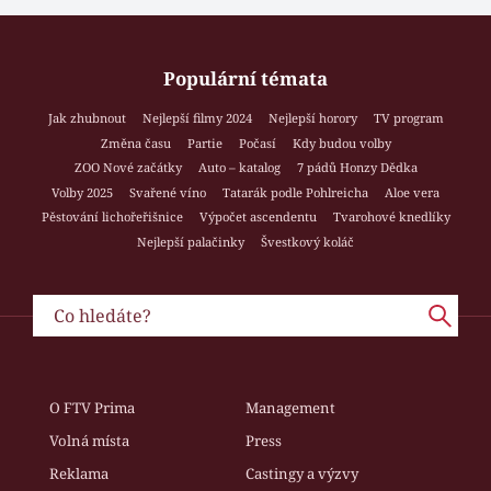
Populární témata
Jak zhubnout
Nejlepší filmy 2024
Nejlepší horory
TV program
Změna času
Partie
Počasí
Kdy budou volby
ZOO Nové začátky
Auto – katalog
7 pádů Honzy Dědka
Volby 2025
Svařené víno
Tatarák podle Pohlreicha
Aloe vera
Pěstování lichořeřišnice
Výpočet ascendentu
Tvarohové knedlíky
Nejlepší palačinky
Švestkový koláč
O FTV Prima
Management
Volná místa
Press
Reklama
Castingy a výzvy