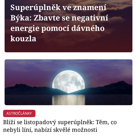
Horoskopy
Superúplněk ve znamení
Sledujte prima+
Býka: Zbavte se negativní
energie pomocí dávného
Filmový festival Karlovy Vary
kouzla
Pořady
Mámy sobě
Přihlášení
Sledujte nás
ASTROČLÁNKY
Blíží se listopadový superúplněk: Těm, co
nebyli líní, nabízí skvělé možnosti