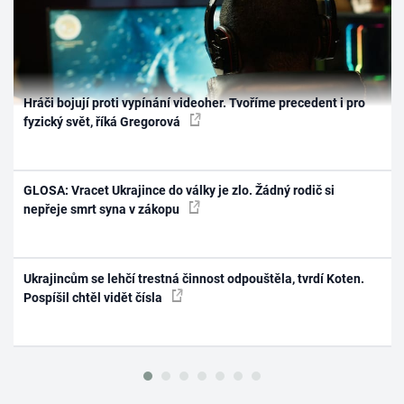
Hráči bojují proti vypínání videoher. Tvoříme precedent i pro
fyzický svět, říká Gregorová
GLOSA: Vracet Ukrajince do války je zlo. Žádný rodič si
nepřeje smrt syna v zákopu
Ukrajincům se lehčí trestná činnost odpouštěla, tvrdí Koten.
Pospíšil chtěl vidět čísla