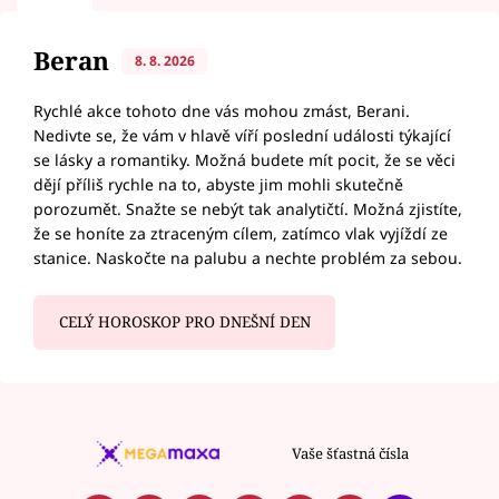
Beran
8. 8. 2026
Rychlé akce tohoto dne vás mohou zmást, Berani.
Nedivte se, že vám v hlavě víří poslední události týkající
se lásky a romantiky. Možná budete mít pocit, že se věci
dějí příliš rychle na to, abyste jim mohli skutečně
porozumět. Snažte se nebýt tak analytičtí. Možná zjistíte,
že se honíte za ztraceným cílem, zatímco vlak vyjíždí ze
stanice. Naskočte na palubu a nechte problém za sebou.
CELÝ HOROSKOP PRO DNEŠNÍ DEN
Vaše šťastná čísla