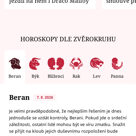
Jezdil na něm i Draco Malfoy
smlouvě př
zemřít
HOROSKOPY DLE ZVĚROKRUHU
Beran
Býk
Blíženci
Rak
Lev
Panna
V
Beran
7. 8. 2026
Je velmi pravděpodobné, že nejlepším řešením je dnes
jednoduše se vzdát kontroly, Berani. Pokud jde o srdeční
záležitosti, ostatní lidé mohou být ve víru zmatku. Snažit
se přijít na kloub jejich duševnímu rozpoložení bude