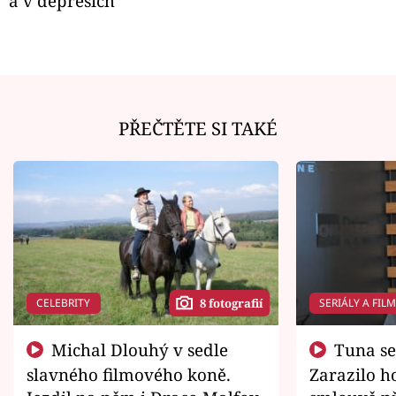
a v depresích
PŘEČTĚTE SI TAKÉ
CELEBRITY
SERIÁLY A FIL
8 fotografií
Michal Dlouhý v sedle
Tuna se chtěl vrátit domů.
slavného filmového koně.
Zarazilo ho