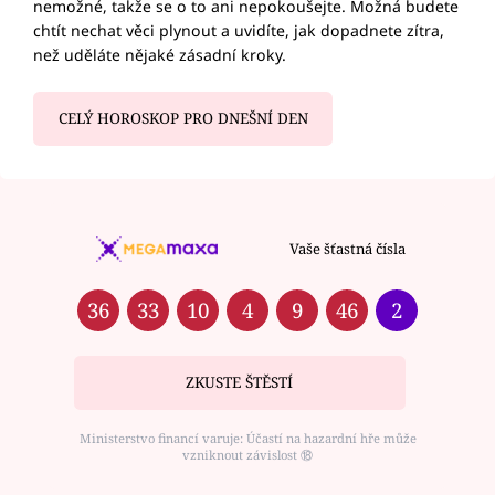
nemožné, takže se o to ani nepokoušejte. Možná budete
chtít nechat věci plynout a uvidíte, jak dopadnete zítra,
než uděláte nějaké zásadní kroky.
CELÝ HOROSKOP PRO DNEŠNÍ DEN
Vaše šťastná čísla
36
33
10
4
9
46
2
ZKUSTE ŠTĚSTÍ
Ministerstvo financí varuje: Účastí na hazardní hře může
vzniknout závislost ⑱