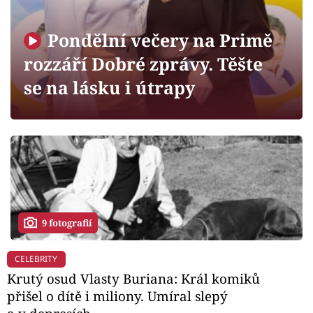
Horoskopy
Sledujte prima+
Pondělní večery na Primě
rozzáří Dobré zprávy. Těšte
Filmový festival Karlovy Vary
se na lásku i útrapy
Pořady
Mámy sobě
Přihlášení
9 fotografií
Sledujte nás
CELEBRITY
Krutý osud Vlasty Buriana: Král komiků
přišel o dítě i miliony. Umíral slepý