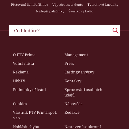
Pěstování lichořeřišnice
Výpočet ascendentu
Tvarohové knedlíky
Nejlepší palačinky
Švestkový koláč
O FTV Prima
Management
Volná místa
Press
Reklama
Castingy a výzvy
HbbTV
Kontakty
Podmínky užívání
Zpracování osobních
údajů
Cookies
Nápověda
Vlastník FTV Prima spol.
Redakce
s r.o.
Nahlásit chybu
Nastavení soukromí