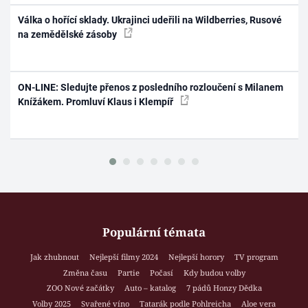
Válka o hořící sklady. Ukrajinci udeřili na Wildberries, Rusové
na zemědělské zásoby
ON-LINE: Sledujte přenos z posledního rozloučení s Milanem
Knížákem. Promluví Klaus i Klempíř
Populární témata
Jak zhubnout
Nejlepší filmy 2024
Nejlepší horory
TV program
Změna času
Partie
Počasí
Kdy budou volby
ZOO Nové začátky
Auto – katalog
7 pádů Honzy Dědka
Volby 2025
Svařené víno
Tatarák podle Pohlreicha
Aloe vera