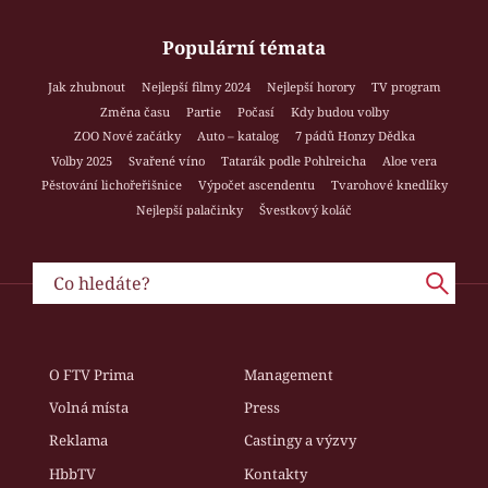
Populární témata
Jak zhubnout
Nejlepší filmy 2024
Nejlepší horory
TV program
Změna času
Partie
Počasí
Kdy budou volby
ZOO Nové začátky
Auto – katalog
7 pádů Honzy Dědka
Volby 2025
Svařené víno
Tatarák podle Pohlreicha
Aloe vera
Pěstování lichořeřišnice
Výpočet ascendentu
Tvarohové knedlíky
Nejlepší palačinky
Švestkový koláč
O FTV Prima
Management
Volná místa
Press
Reklama
Castingy a výzvy
HbbTV
Kontakty