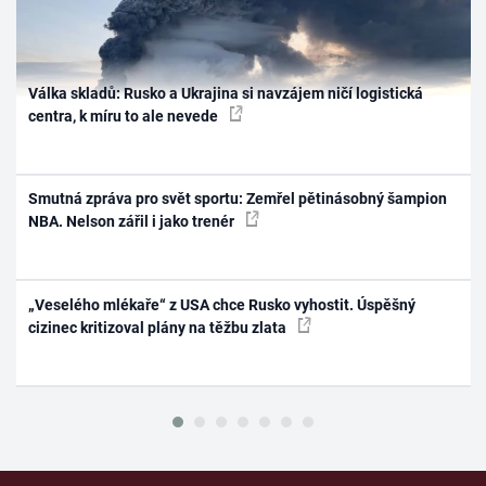
Válka skladů: Rusko a Ukrajina si navzájem ničí logistická
centra, k míru to ale nevede
Smutná zpráva pro svět sportu: Zemřel pětinásobný šampion
NBA. Nelson zářil i jako trenér
„Veselého mlékaře“ z USA chce Rusko vyhostit. Úspěšný
cizinec kritizoval plány na těžbu zlata