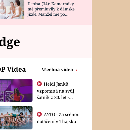
Denisa (34): Kamarádky
mě přemluvily k dámské
jízdě. Manžel mě po
návratu zaskočil
dge
P Videa
Všechna videa
Heidi Janků
vzpomíná na svůj
šatník z 80. let -
Shopaholičky
AYTO - Za scénou
natáčení v Thajsku