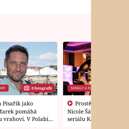
LMY
SERIÁLY A FILMY
8 fotografií
14 f
Prostě si o to řekla! Takhle
Marek pomáhá
Nicole Šáchová získala r
 vrahovi. V Polabí
seriálu Kamarádi
osti