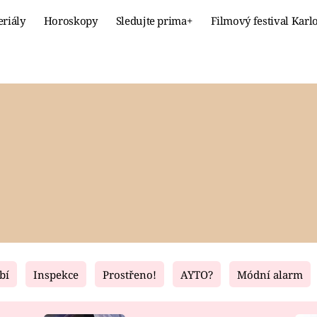
eriály
Horoskopy
Sledujte prima+
Filmový festival Karl
Celebrity
Recept
MÓDA A KRÁSA
HLAVNÍ JÍ
VZTAHY A SEX
SLADKÉ
PRIMA MAMINKA
ZDRAVÉ
bí
Inspekce
Prostřeno!
AYTO?
Módní alarm
Fresh
Living
RECEPTY
BYDLENÍ