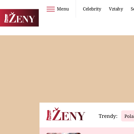
Menu
Celebrity
Vztahy
S
Seriály
Životní styl
ZOO
DIETY A HUBNUTÍ
PROSTŘENO!
CESTOVÁNÍ A
DOVOLENÁ
DUCH
ZDRAVÍ
Trendy:
Pola
Horoskopy
Video
ASTROČLÁNKY
SERIÁLY