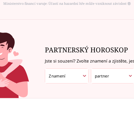
Ministerstvo financí varuje: Účastí na hazardní hře může vzniknout závislost ⑱
PARTNERSKÝ HOROSKOP
Jste si souzení? Zvolte znamení a zjistěte, je