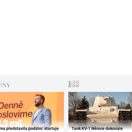
ma představila podzim: startuje
Tank KV-1 Němce dokonale