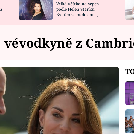
Velká věštba na srpen
NOVINKY
ZAHRADA
a:
podle Helen Stanku:
y
Býkům se bude dařit,
VIDEORECEPTY
DESIGN
Vodnáře čeká jízda
vévodkyně z Cambri
TO