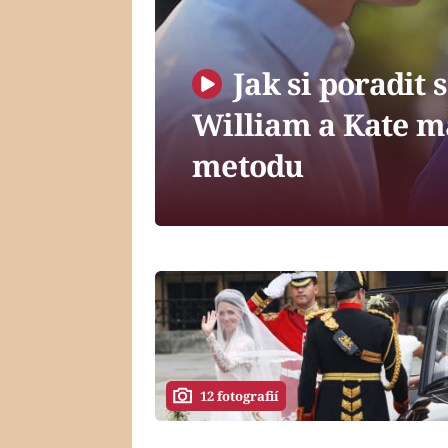
Jak si poradit 
William a Kate m
metodu
12 fotografií