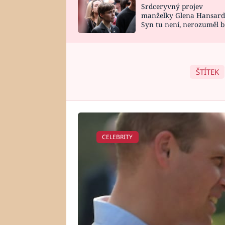
Srdceryvný projev
SNÁŘ
CELEBRITY
manželky Glena Hansard
Syn tu není, nerozuměl b
HOROSKOP NA
VAŘENÍ
tomu, vysvětlila
ROK 2023
ŠTÍTEK
CELEBRITY