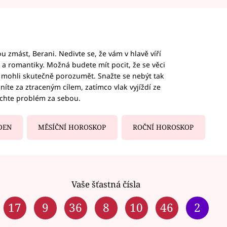
 zmást, Berani. Nedivte se, že vám v hlavě víří
ky a romantiky. Možná budete mít pocit, že se věci
jim mohli skutečně porozumět. Snažte se nebýt tak
honíte za ztraceným cílem, zatímco vlak vyjíždí ze
echte problém za sebou.
DEN
MĚSÍČNÍ HOROSKOP
ROČNÍ HOROSKOP
Vaše šťastná čísla
17
9
36
8
10
46
2