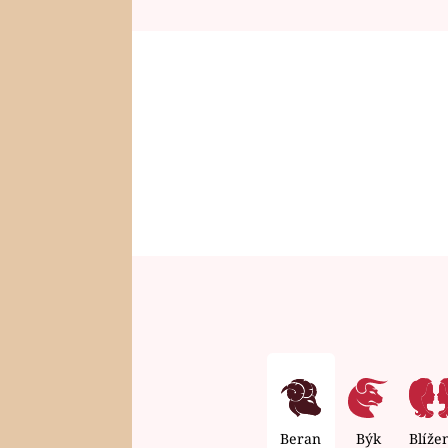
Beran
Býk
Blíže