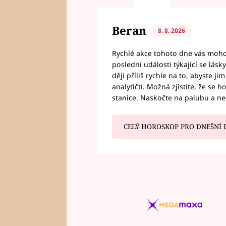
Beran
8. 8. 2026
Rychlé akce tohoto dne vás mohou
poslední události týkající se lás
dějí příliš rychle na to, abyste 
analytičtí. Možná zjistíte, že se 
stanice. Naskočte na palubu a n
CELÝ HOROSKOP PRO DNEŠNÍ 