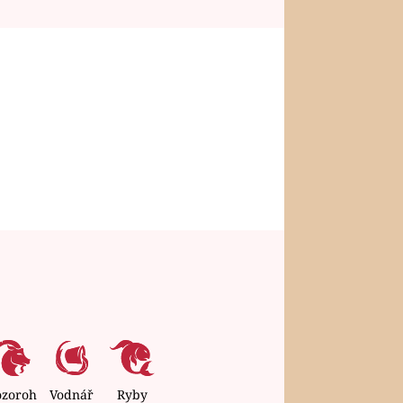
ozoroh
Vodnář
Ryby