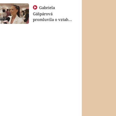
Gabriela
Gášpárová
promluvila o vztahu
a zakládání rodiny