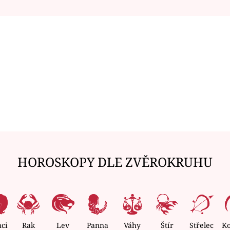
HOROSKOPY DLE ZVĚROKRUHU
nci
Rak
Lev
Panna
Váhy
Štír
Střelec
K