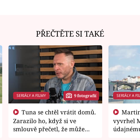
PŘEČTĚTE SI TAKÉ
SERIÁLY A FILMY
SERIÁLY A FI
9 fotografií
Tuna se chtěl vrátit domů.
Martin Písařík jako
Zarazilo ho, když si ve
vyvrhel 
smlouvě přečetl, že může
údajnému
zemřít
je v nemil