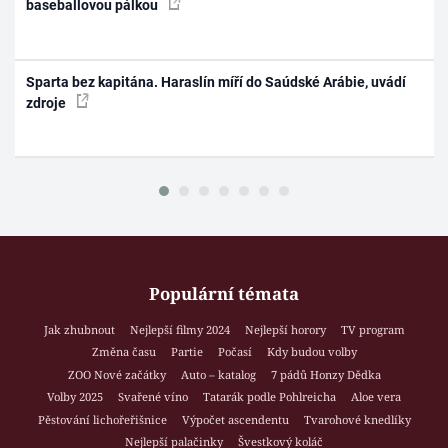
baseballovou pálkou
Sparta bez kapitána. Haraslín míří do Saúdské Arábie, uvádí
zdroje
Populární témata
Jak zhubnout
Nejlepší filmy 2024
Nejlepší horory
TV program
Změna času
Partie
Počasí
Kdy budou volby
ZOO Nové začátky
Auto – katalog
7 pádů Honzy Dědka
Volby 2025
Svařené víno
Tatarák podle Pohlreicha
Aloe vera
Pěstování lichořeřišnice
Výpočet ascendentu
Tvarohové knedlíky
Nejlepší palačinky
Švestkový koláč