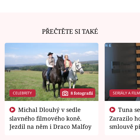
PŘEČTĚTE SI TAKÉ
CELEBRITY
SERIÁLY A FIL
8 fotografií
Michal Dlouhý v sedle
Tuna se chtěl vrátit domů.
slavného filmového koně.
Zarazilo ho
Jezdil na něm i Draco Malfoy
smlouvě př
zemřít