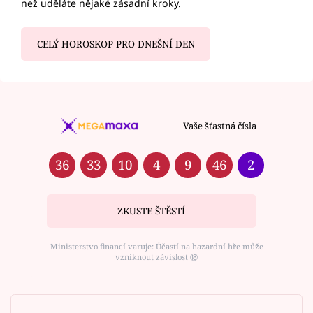
než uděláte nějaké zásadní kroky.
CELÝ HOROSKOP PRO DNEŠNÍ DEN
Vaše šťastná čísla
36
33
10
4
9
46
2
ZKUSTE ŠTĚSTÍ
Ministerstvo financí varuje: Účastí na hazardní hře může
vzniknout závislost ⑱