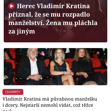
Horoskopy
Herec Vladimír Kratina
Sledujte prima+
přiznal, že se mu rozpadlo
manželství. Žena mu pláchla
Filmový festival Karlovy Vary
za jiným
Pořady
Mámy sobě
Přihlášení
Sledujte nás
CELEBRITY
Vladimír Kratina má půvabnou manželku
i dcery. Nejstarší nemohl vídat, což těžce