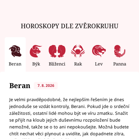
HOROSKOPY DLE ZVĚROKRUHU
Beran
Býk
Blíženci
Rak
Lev
Panna
V
Beran
7. 8. 2026
Je velmi pravděpodobné, že nejlepším řešením je dnes
jednoduše se vzdát kontroly, Berani. Pokud jde o srdeční
záležitosti, ostatní lidé mohou být ve víru zmatku. Snažit
se přijít na kloub jejich duševnímu rozpoložení bude
nemožné, takže se o to ani nepokoušejte. Možná budete
chtít nechat věci plynout a uvidíte, jak dopadnete zítra,