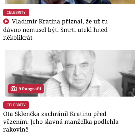
CELEBRITY
Vladimír Kratina přiznal, že už tu
dávno nemusel být. Smrti utekl hned
několikrát
9 fotografií
CELEBRITY
Ota Sklenčka zachránil Kratinu před
vězením. Jeho slavná manželka podlehla
rakovině