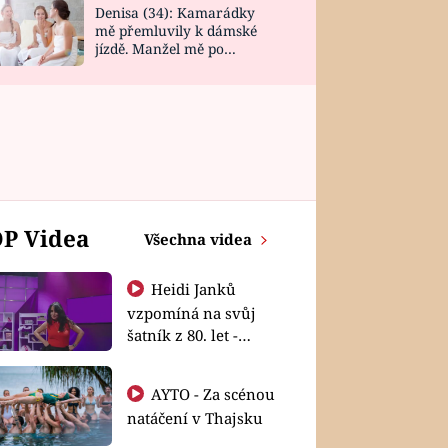
Denisa (34): Kamarádky
mě přemluvily k dámské
jízdě. Manžel mě po
návratu zaskočil
P Videa
Všechna videa
Heidi Janků
vzpomíná na svůj
šatník z 80. let -
Shopaholičky
AYTO - Za scénou
natáčení v Thajsku