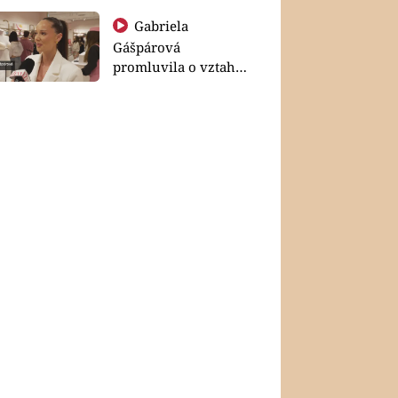
Gabriela
Gášpárová
promluvila o vztahu
a zakládání rodiny