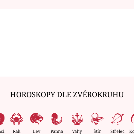
HOROSKOPY DLE ZVĚROKRUHU
nci
Rak
Lev
Panna
Váhy
Štír
Střelec
K