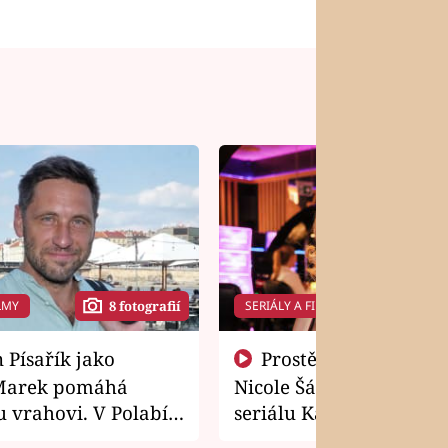
LMY
SERIÁLY A FILMY
8 fotografií
14 f
Prostě si o to řekla! Takhle
Marek pomáhá
Nicole Šáchová získala r
 vrahovi. V Polabí
seriálu Kamarádi
osti