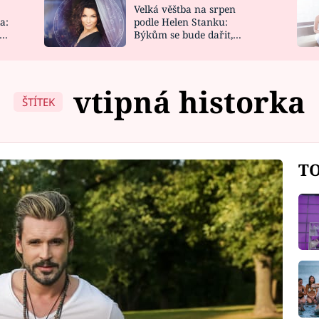
Velká věštba na srpen
NOVINKY
ZAHRADA
a:
podle Helen Stanku:
y
Býkům se bude dařit,
VIDEORECEPTY
DESIGN
Vodnáře čeká jízda
vtipná historka
ŠTÍTEK
TO