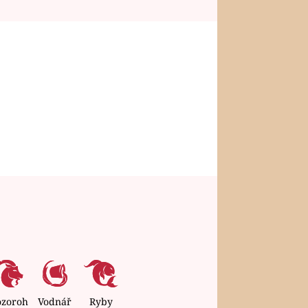
ozoroh
Vodnář
Ryby