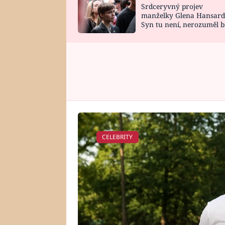
Srdceryvný projev
SNÁŘ
CELEBRITY
manželky Glena Hansard
Syn tu není, nerozuměl b
HOROSKOP NA
VAŘENÍ
tomu, vysvětlila
ROK 2023
CELEBRITY