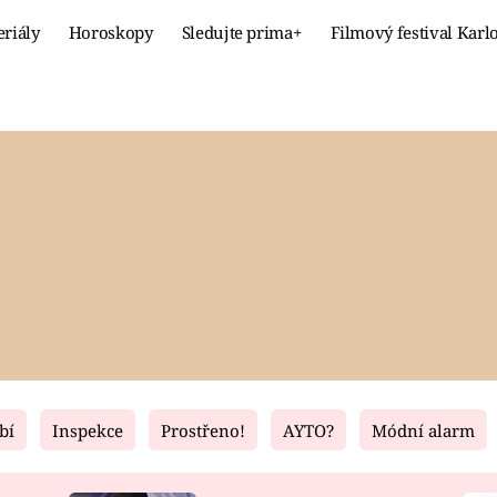
eriály
Horoskopy
Sledujte prima+
Filmový festival Karl
Celebrity
Recept
MÓDA A KRÁSA
HLAVNÍ JÍ
VZTAHY A SEX
SLADKÉ
PRIMA MAMINKA
ZDRAVÉ
bí
Inspekce
Prostřeno!
AYTO?
Módní alarm
Fresh
Living
RECEPTY
BYDLENÍ