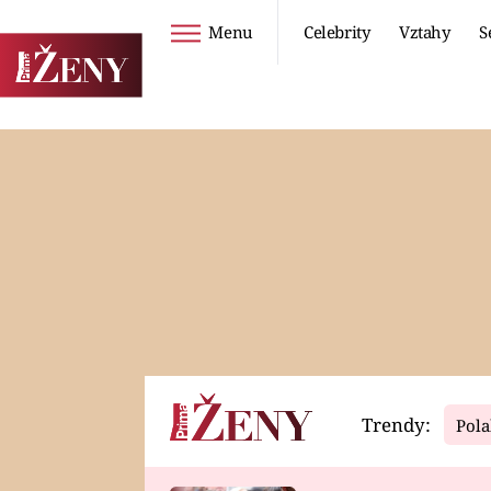
Menu
Celebrity
Vztahy
S
Seriály
Životní styl
ZOO
DIETY A HUBNUTÍ
PROSTŘENO!
CESTOVÁNÍ A
DOVOLENÁ
DUCH
ZDRAVÍ
Trendy:
Pola
Horoskopy
Video
ASTROČLÁNKY
SERIÁLY