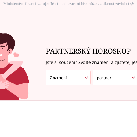
Ministerstvo financí varuje: Účastí na hazardní hře může vzniknout závislost ⑱
PARTNERSKÝ HOROSKOP
Jste si souzení? Zvolte znamení a zjistěte, je