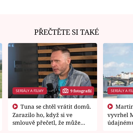
PŘEČTĚTE SI TAKÉ
SERIÁLY A FILMY
SERIÁLY A FI
9 fotografií
Tuna se chtěl vrátit domů.
Martin Písařík jako
Zarazilo ho, když si ve
vyvrhel 
smlouvě přečetl, že může
údajnému
zemřít
je v nemil