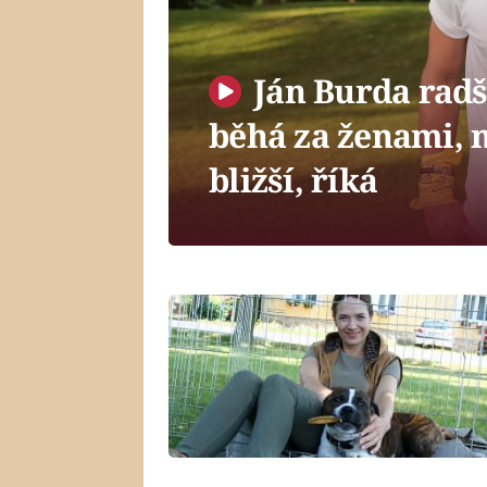
Ján Burda radš
běhá za ženami, n
bližší, říká