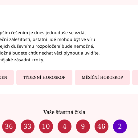
epším řešením je dnes jednoduše se vzdát
ční záležitosti, ostatní lidé mohou být ve víru
b jejich duševnímu rozpoložení bude nemožné,
ožná budete chtít nechat věci plynout a uvidíte,
nějaké zásadní kroky.
DEN
TÝDENNÍ HOROSKOP
MĚSÍČNÍ HOROSKOP
Vaše šťastná čísla
36
33
10
4
9
46
2