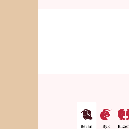
Beran
Býk
Blíže