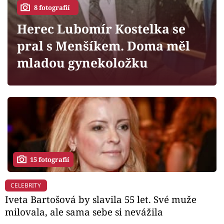
Horoskopy
8 fotografií
Sledujte prima+
Herec Lubomír Kostelka se
pral s Menšíkem. Doma měl
Filmový festival Karlovy Vary
mladou gynekoložku
Pořady
Mámy sobě
Přihlášení
15 fotografií
Sledujte nás
CELEBRITY
Iveta Bartošová by slavila 55 let. Své muže
milovala, ale sama sebe si nevážila