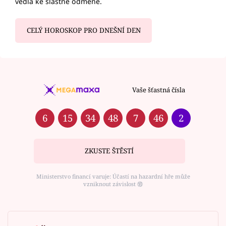
vedla ke slastné odměně.
CELÝ HOROSKOP PRO DNEŠNÍ DEN
Vaše šťastná čísla
6
15
34
48
7
46
2
ZKUSTE ŠTĚSTÍ
Ministerstvo financí varuje: Účastí na hazardní hře může
vzniknout závislost ⑱