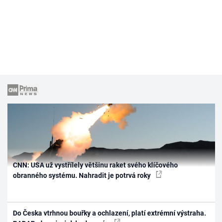
CNN: USA už vystřílely většinu raket svého klíčového
obranného systému. Nahradit je potrvá roky
Do Česka vtrhnou bouřky a ochlazení, platí extrémní výstraha.