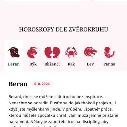
zemřít
HOROSKOPY DLE ZVĚROKRUHU
Beran
Býk
Blíženci
Rak
Lev
Panna
V
Beran
6. 8. 2026
Berani, dnes se můžete cítit trochu bez inspirace.
Nenechte se odradit. Pusťte se do jakéhokoli projektu, i
když jste myšlenkami jinde. V průběhu „špatné“ práce,
kterou můžete zpočátku chrlit, vám múza jemně přistane
na rameni. Někdy je zapotřebí trocha disciplíny, aby