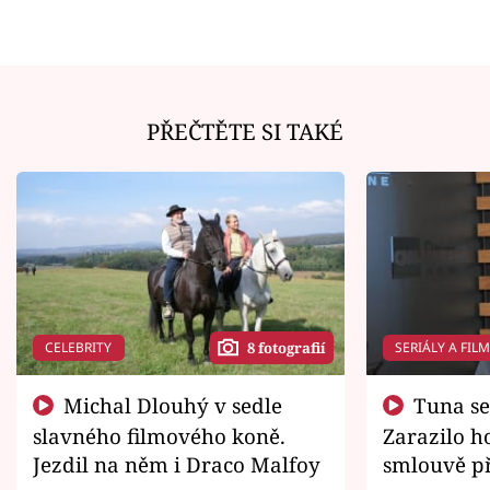
PŘEČTĚTE SI TAKÉ
CELEBRITY
SERIÁLY A FIL
8 fotografií
Michal Dlouhý v sedle
Tuna se chtěl vrátit domů.
slavného filmového koně.
Zarazilo ho
Jezdil na něm i Draco Malfoy
smlouvě př