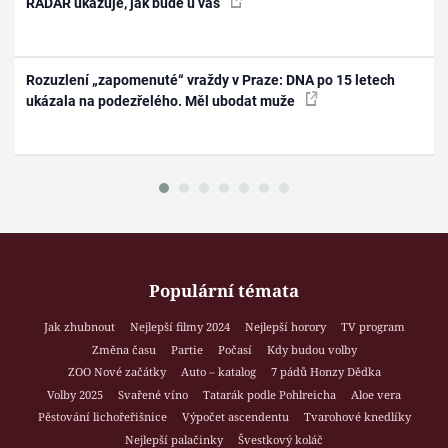
RADAR ukazuje, jak bude u vás
Rozuzlení „zapomenuté“ vraždy v Praze: DNA po 15 letech
ukázala na podezřelého. Měl ubodat muže
Populární témata
Jak zhubnout
Nejlepší filmy 2024
Nejlepší horory
TV program
Změna času
Partie
Počasí
Kdy budou volby
ZOO Nové začátky
Auto – katalog
7 pádů Honzy Dědka
Volby 2025
Svařené víno
Tatarák podle Pohlreicha
Aloe vera
Pěstování lichořeřišnice
Výpočet ascendentu
Tvarohové knedlíky
Nejlepší palačinky
Švestkový koláč