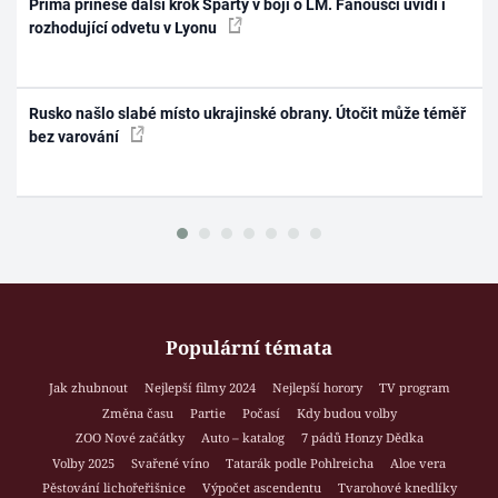
Prima přinese další krok Sparty v boji o LM. Fanoušci uvidí i
rozhodující odvetu v Lyonu
Rusko našlo slabé místo ukrajinské obrany. Útočit může téměř
bez varování
Populární témata
Jak zhubnout
Nejlepší filmy 2024
Nejlepší horory
TV program
Změna času
Partie
Počasí
Kdy budou volby
ZOO Nové začátky
Auto – katalog
7 pádů Honzy Dědka
Volby 2025
Svařené víno
Tatarák podle Pohlreicha
Aloe vera
Pěstování lichořeřišnice
Výpočet ascendentu
Tvarohové knedlíky