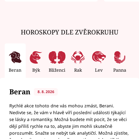
zemřít
HOROSKOPY DLE ZVĚROKRUHU
Beran
Býk
Blíženci
Rak
Lev
Panna
V
Beran
8. 8. 2026
Rychlé akce tohoto dne vás mohou zmást, Berani.
Nedivte se, že vám v hlavě víří poslední události týkající
se lásky a romantiky. Možná budete mít pocit, že se věci
dějí příliš rychle na to, abyste jim mohli skutečně
porozumět. Snažte se nebýt tak analytičtí. Možná zjistíte,