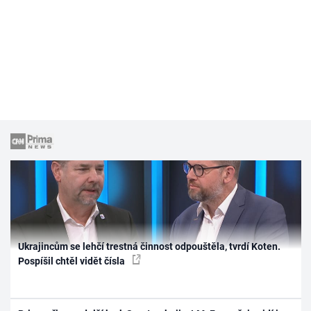
Ukrajincům se lehčí trestná činnost odpouštěla, tvrdí Koten.
Pospíšil chtěl vidět čísla