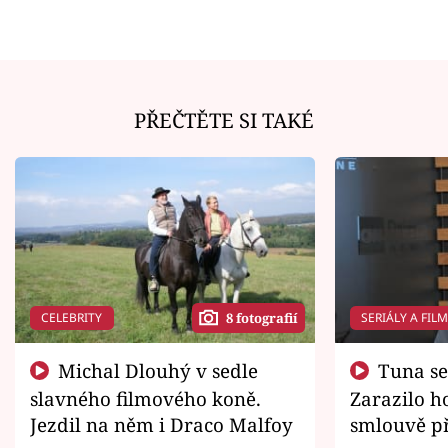
PŘEČTĚTE SI TAKÉ
CELEBRITY
SERIÁLY A FIL
8 fotografií
Michal Dlouhý v sedle
Tuna se chtěl vrátit domů.
slavného filmového koně.
Zarazilo ho
Jezdil na něm i Draco Malfoy
smlouvě př