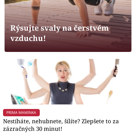
Horoskopy
Sledujte prima+
Rýsujte svaly na čerstvém
Filmový festival Karlovy Vary
vzduchu!
Pořady
Mámy sobě
Přihlášení
Sledujte nás
PRIMA MAMINKA
Nestíháte, nehubnete, šílíte? Zlepšete to za
zázračných 30 minut!