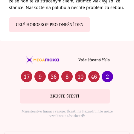
že se honíte za ztraceným cílem, zatímco vlak vyjíždí ze
stanice. Naskočte na palubu a nechte problém za sebou.
CELÝ HOROSKOP PRO DNEŠNÍ DEN
Vaše šťastná čísla
17
9
36
8
10
46
2
ZKUSTE ŠTĚSTÍ
Ministerstvo financí varuje: Účastí na hazardní hře může
vzniknout závislost ⑱