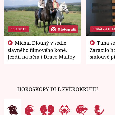
CELEBRITY
SERIÁLY A FIL
8 fotografií
Michal Dlouhý v sedle
Tuna se chtěl vrátit domů.
slavného filmového koně.
Zarazilo ho
Jezdil na něm i Draco Malfoy
smlouvě př
zemřít
HOROSKOPY DLE ZVĚROKRUHU