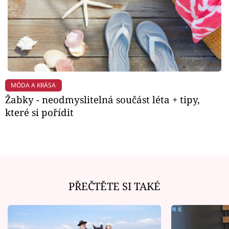
MÓDA A KRÁSA
Žabky - neodmyslitelná součást léta + tipy,
které si pořídit
PŘEČTĚTE SI TAKÉ