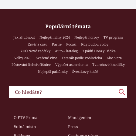
Populární témata
Jak zhubnout
Nejlepší filmy 2024
Nejlepší horory
TV program
Změna času
Partie
Počasí
Kdy budou volby
ZOO Nové začátky
Auto – katalog
7 pádů Honzy Dědka
Volby 2025
Svařené víno
Tatarák podle Pohlreicha
Aloe vera
Pěstování lichořeřišnice
Výpočet ascendentu
Tvarohové knedlíky
Nejlepší palačinky
Švestkový koláč
O FTV Prima
Management
Volná místa
Press
Reklama
Castingy a výzvy