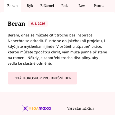
Beran
Býk
Blíženci
Rak
Lev
Panna
V
Beran
6. 8. 2026
Berani, dnes se můžete cítit trochu bez inspirace.
Nenechte se odradit. Pusťte se do jakéhokoli projektu, i
když jste myšlenkami jinde. V průběhu „špatné“ práce,
kterou můžete zpočátku chrlit, vám múza jemně přistane
na rameni. Někdy je zapotřebí trocha disciplíny, aby
vedla ke slastné odměně.
CELÝ HOROSKOP PRO DNEŠNÍ DEN
Vaše šťastná čísla