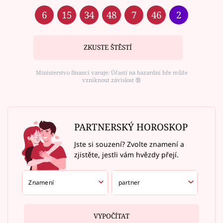
6
15
34
48
7
46
2
ZKUSTE ŠTĚSTÍ
Ministerstvo financí varuje: Účastí na hazardní hře může
vzniknout závislost ⑱
PARTNERSKÝ HOROSKOP
Jste si souzení? Zvolte znamení a
zjistěte, jestli vám hvězdy přejí.
VYPOČÍTAT