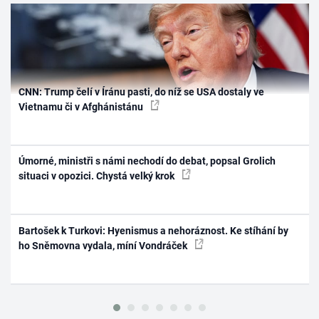
CNN: Trump čelí v Íránu pasti, do níž se USA dostaly ve
Vietnamu či v Afghánistánu
Úmorné, ministři s námi nechodí do debat, popsal Grolich
situaci v opozici. Chystá velký krok
Bartošek k Turkovi: Hyenismus a nehoráznost. Ke stíhání by
ho Sněmovna vydala, míní Vondráček