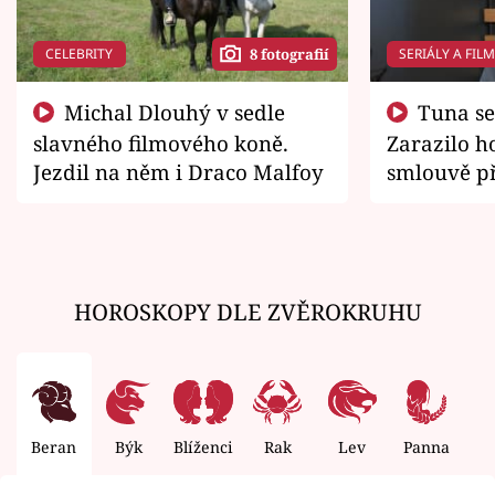
CELEBRITY
SERIÁLY A FIL
8 fotografií
Michal Dlouhý v sedle
Tuna se chtěl vrátit domů.
slavného filmového koně.
Zarazilo ho
Jezdil na něm i Draco Malfoy
smlouvě př
zemřít
HOROSKOPY DLE ZVĚROKRUHU
Beran
Býk
Blíženci
Rak
Lev
Panna
V