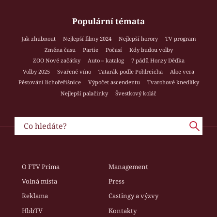
Populární témata
Jak zhubnout
Nejlepší filmy 2024
Nejlepší horory
TV program
Změna času
Partie
Počasí
Kdy budou volby
ZOO Nové začátky
Auto – katalog
7 pádů Honzy Dědka
Volby 2025
Svařené víno
Tatarák podle Pohlreicha
Aloe vera
Pěstování lichořeřišnice
Výpočet ascendentu
Tvarohové knedlíky
Nejlepší palačinky
Švestkový koláč
O FTV Prima
Management
Volná místa
Press
Reklama
Castingy a výzvy
HbbTV
Kontakty