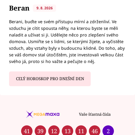
Beran
9. 8. 2026
Berani, buďte ve svém přístupu mírní a zdrženliví. Ve
vzduchu je cítit spousta něhy, na kterou byste se měli
naladit a užívat si ji. Udělejte něco pro zlepšení svého
domova. Usmiřte se s lidmi, se kterými žijete, a vyčistěte
vzduch, aby vztahy byly v budoucnu klidné. Do toho, aby
se váš domov stal útočištěm, jste investovali velkou část
svého já, proto si ho važte a pečujte o něj.
CELÝ HOROSKOP PRO DNEŠNÍ DEN
Vaše šťastná čísla
41
39
12
13
11
46
2