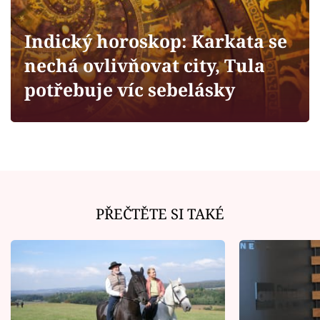
Horoskopy
Sledujte prima+
Indický horoskop: Karkata se
nechá ovlivňovat city, Tula
Filmový festival Karlovy Vary
potřebuje víc sebelásky
Pořady
Mámy sobě
Přihlášení
PŘEČTĚTE SI TAKÉ
Sledujte nás