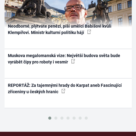
Neodborné, plýtváte penězi, píší umělci Babišovi kvůli
Klempířovi. Ministr kulturní politiku hájí
Muskova megalomanská vize: Největší budova světa bude
vyrábět čipy pro roboty i vesmír
REPORTÁŽ: Za tajemnými hrady do Karpat aneb Fascinující
zříceniny u českých hranic