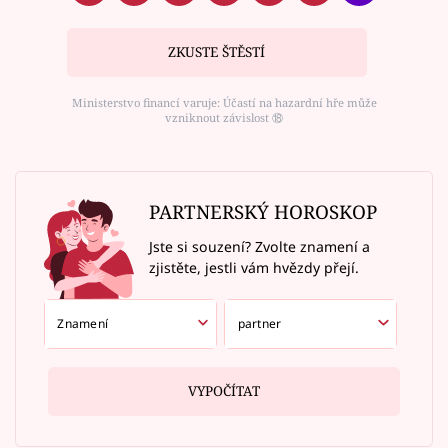
ZKUSTE ŠTĚSTÍ
Ministerstvo financí varuje: Účastí na hazardní hře může
vzniknout závislost ⑱
PARTNERSKÝ HOROSKOP
Jste si souzení? Zvolte znamení a
zjistěte, jestli vám hvězdy přejí.
VYPOČÍTAT