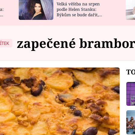
Velká věštba na srpen
NOVINKY
ZAHRADA
a:
podle Helen Stanku:
y
Býkům se bude dařit,
VIDEORECEPTY
DESIGN
Vodnáře čeká jízda
zapečené brambo
ÍTEK
TO