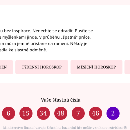
hu bez inspirace. Nenechte se odradit. Pusťte se
te myšlenkami jinde. V průběhu „špatné“ práce,
vám múza jemně přistane na rameni. Někdy je
vedla ke slastné odměně.
DEN
TÝDENNÍ HOROSKOP
MĚSÍČNÍ HOROSKOP
Vaše šťastná čísla
6
15
34
48
7
46
2
Ministerstvo financí varuje: Účastí na hazardní hře může vzniknout závislost ⑱