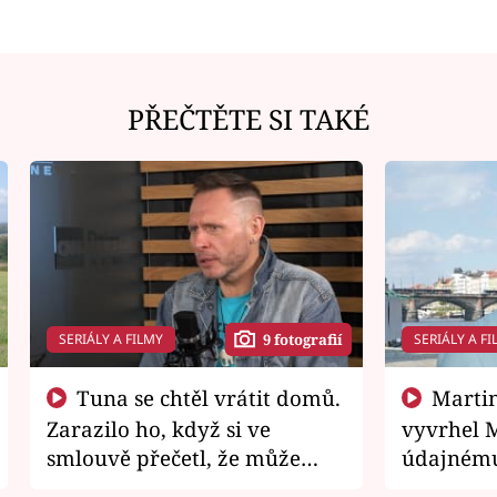
PŘEČTĚTE SI TAKÉ
SERIÁLY A FILMY
SERIÁLY A FI
9 fotografií
Tuna se chtěl vrátit domů.
Martin Písařík jako
Zarazilo ho, když si ve
vyvrhel 
smlouvě přečetl, že může
údajnému
zemřít
je v nemil