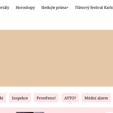
eriály
Horoskopy
Sledujte prima+
Filmový festival Karl
Celebrity
Recept
MÓDA A KRÁSA
HLAVNÍ JÍ
VZTAHY A SEX
SLADKÉ
PRIMA MAMINKA
ZDRAVÉ
bí
Inspekce
Prostřeno!
AYTO?
Módní alarm
Fresh
Living
RECEPTY
BYDLENÍ