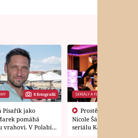
LMY
SERIÁLY A FILMY
8 fotografií
14 f
Prostě si o to řekla! Takhle
Marek pomáhá
Nicole Šáchová získala r
 vrahovi. V Polabí
seriálu Kamarádi
osti