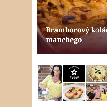
Bramborový koláč
manchego