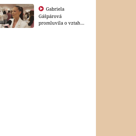
Gabriela
Gášpárová
promluvila o vztahu
a zakládání rodiny