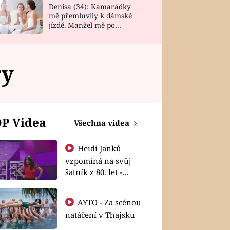
Denisa (34): Kamarádky
mě přemluvily k dámské
jízdě. Manžel mě po
návratu zaskočil
ry
P Videa
Všechna videa
Heidi Janků
vzpomíná na svůj
šatník z 80. let -
Shopaholičky
AYTO - Za scénou
natáčení v Thajsku