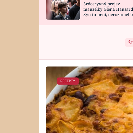
Srdceryvný projev
SNÁŘ
CELEBRITY
manželky Glena Hansard
Syn tu není, nerozuměl b
HOROSKOP NA
VAŘENÍ
tomu, vysvětlila
ROK 2023
ŠT
RECEPTY