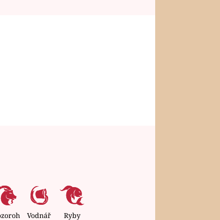
ozoroh
Vodnář
Ryby