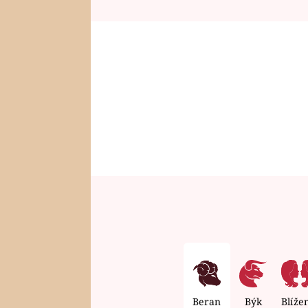
Beran
Býk
Blíže