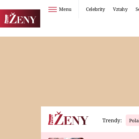
Menu
Celebrity
Vztahy
S
Seriály
Životní styl
ZOO
DIETY A HUBNUTÍ
PROSTŘENO!
CESTOVÁNÍ A
DOVOLENÁ
DUCH
ZDRAVÍ
Trendy:
Pola
Horoskopy
Video
ASTROČLÁNKY
SERIÁLY