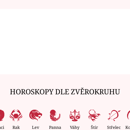
HOROSKOPY DLE ZVĚROKRUHU
nci
Rak
Lev
Panna
Váhy
Štír
Střelec
K