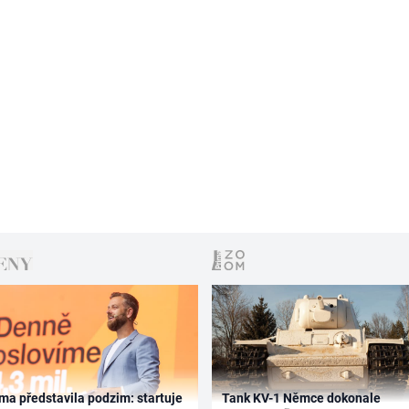
ma představila podzim: startuje
Tank KV-1 Němce dokonale