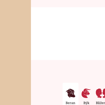
Beran
Býk
Blíže