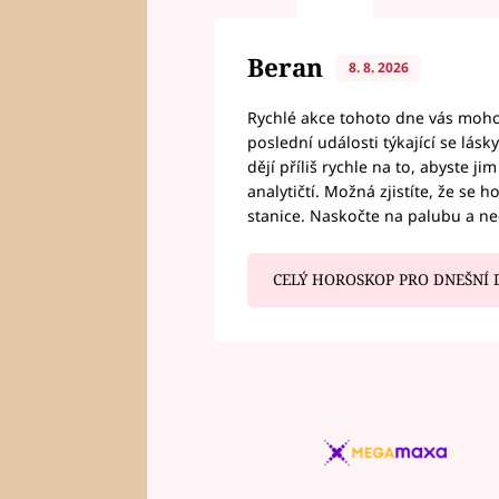
Beran
8. 8. 2026
Rychlé akce tohoto dne vás mohou
poslední události týkající se lás
dějí příliš rychle na to, abyste 
analytičtí. Možná zjistíte, že se 
stanice. Naskočte na palubu a n
CELÝ HOROSKOP PRO DNEŠNÍ 