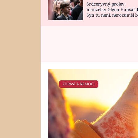
Srdceryvný projev
SNÁŘ
CELEBRITY
manželky Glena Hansard
Syn tu není, nerozuměl b
HOROSKOP NA
VAŘENÍ
tomu, vysvětlila
ROK 2023
ZDRAVÍ A NEMOCI