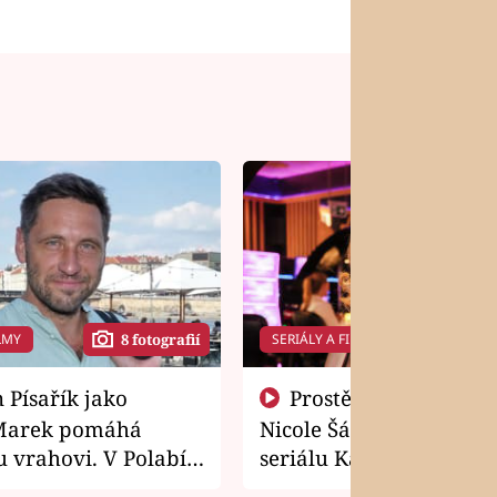
LMY
SERIÁLY A FILMY
8 fotografií
14 f
Prostě si o to řekla! Takhle
Marek pomáhá
Nicole Šáchová získala r
 vrahovi. V Polabí
seriálu Kamarádi
osti