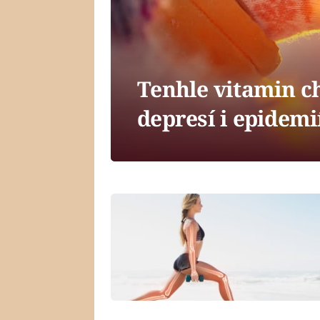
Tenhle vitamin c
depresí i epidemi