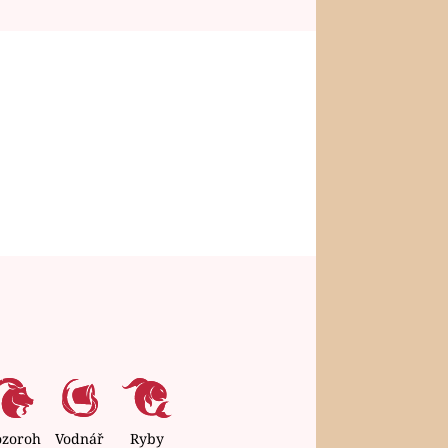
ozoroh
Vodnář
Ryby