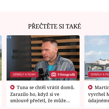
PŘEČTĚTE SI TAKÉ
SERIÁLY A FILMY
SERIÁLY A FI
9 fotografií
Tuna se chtěl vrátit domů.
Martin Písařík jako
Zarazilo ho, když si ve
vyvrhel 
smlouvě přečetl, že může
údajnému
zemřít
je v nemil