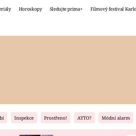
eriály
Horoskopy
Sledujte prima+
Filmový festival Karl
Celebrity
Recept
MÓDA A KRÁSA
HLAVNÍ JÍ
VZTAHY A SEX
SLADKÉ
PRIMA MAMINKA
ZDRAVÉ
bí
Inspekce
Prostřeno!
AYTO?
Módní alarm
Fresh
Living
RECEPTY
BYDLENÍ