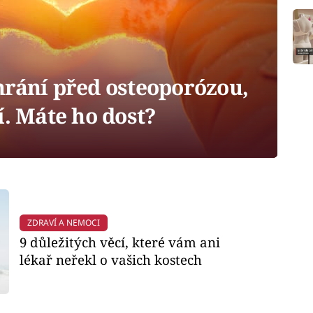
hrání před osteoporózou,
í. Máte ho dost?
ZDRAVÍ A NEMOCI
9 důležitých věcí, které vám ani
lékař neřekl o vašich kostech