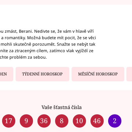
 zmást, Berani. Nedivte se, že vám v hlavě víří
ky a romantiky. Možná budete mít pocit, že se věci
jim mohli skutečně porozumět. Snažte se nebýt tak
honíte za ztraceným cílem, zatímco vlak vyjíždí ze
echte problém za sebou.
DEN
TÝDENNÍ HOROSKOP
MĚSÍČNÍ HOROSKOP
Vaše šťastná čísla
17
9
36
8
10
46
2