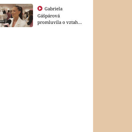
Gabriela
Gášpárová
promluvila o vztahu
a zakládání rodiny