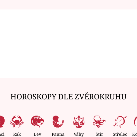
HOROSKOPY DLE ZVĚROKRUHU
nci
Rak
Lev
Panna
Váhy
Štír
Střelec
K