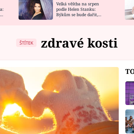
Velká věštba na srpen
NOVINKY
ZAHRADA
a:
podle Helen Stanku:
y
Býkům se bude dařit,
VIDEORECEPTY
DESIGN
Vodnáře čeká jízda
zdravé kosti
ŠTÍTEK
TO