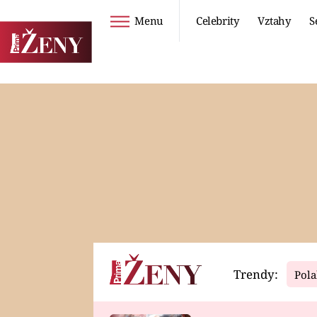
Menu
Celebrity
Vztahy
S
Seriály
Životní styl
ZOO
DIETY A HUBNUTÍ
PROSTŘENO!
CESTOVÁNÍ A
DOVOLENÁ
DUCH
ZDRAVÍ
Trendy:
Pola
Horoskopy
Video
ASTROČLÁNKY
SERIÁLY