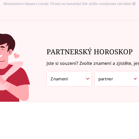
Ministerstvo financí varuje: Účastí na hazardní hře může vzniknout závislost ⑱
PARTNERSKÝ HOROSKOP
Jste si souzení? Zvolte znamení a zjistěte, je