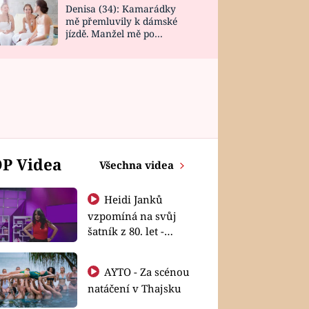
Denisa (34): Kamarádky
mě přemluvily k dámské
jízdě. Manžel mě po
návratu zaskočil
P Videa
Všechna videa
Heidi Janků
vzpomíná na svůj
šatník z 80. let -
Shopaholičky
AYTO - Za scénou
natáčení v Thajsku