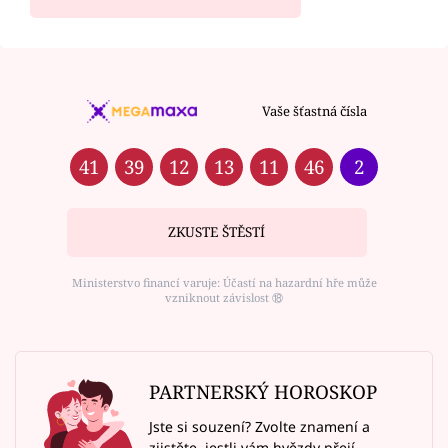
Vaše šťastná čísla
41
39
12
13
11
46
2
ZKUSTE ŠTĚSTÍ
Ministerstvo financí varuje: Účastí na hazardní hře může
vzniknout závislost ⑱
PARTNERSKÝ HOROSKOP
Jste si souzení? Zvolte znamení a
zjistěte, jestli vám hvězdy přejí.