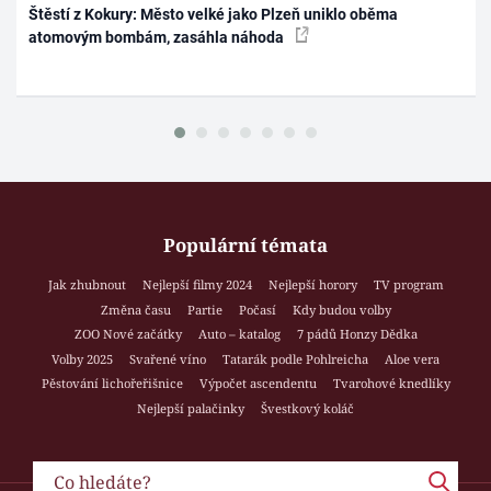
Štěstí z Kokury: Město velké jako Plzeň uniklo oběma
atomovým bombám, zasáhla náhoda
Populární témata
Jak zhubnout
Nejlepší filmy 2024
Nejlepší horory
TV program
Změna času
Partie
Počasí
Kdy budou volby
ZOO Nové začátky
Auto – katalog
7 pádů Honzy Dědka
Volby 2025
Svařené víno
Tatarák podle Pohlreicha
Aloe vera
Pěstování lichořeřišnice
Výpočet ascendentu
Tvarohové knedlíky
Nejlepší palačinky
Švestkový koláč