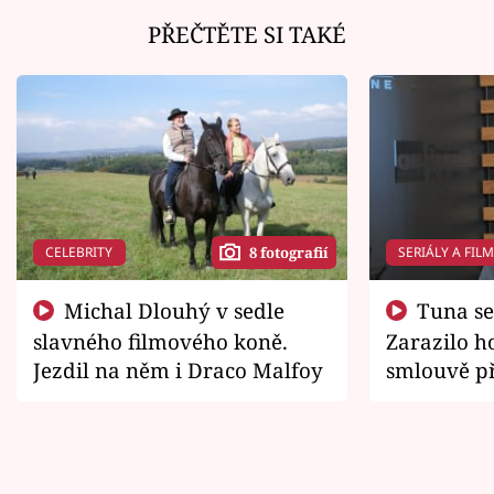
PŘEČTĚTE SI TAKÉ
CELEBRITY
SERIÁLY A FIL
8 fotografií
Michal Dlouhý v sedle
Tuna se chtěl vrátit domů.
slavného filmového koně.
Zarazilo ho
Jezdil na něm i Draco Malfoy
smlouvě př
zemřít