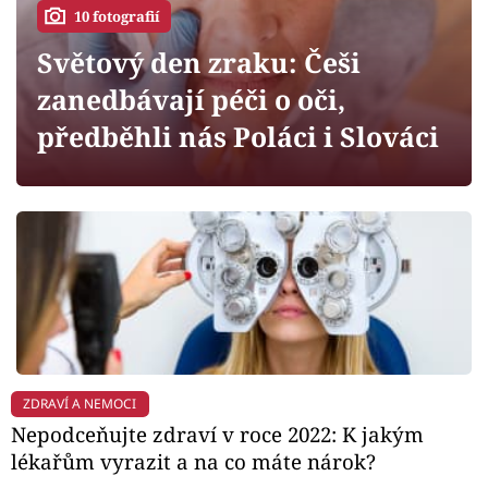
Horoskopy
10 fotografií
Sledujte prima+
Světový den zraku: Češi
zanedbávají péči o oči,
Filmový festival Karlovy Vary
předběhli nás Poláci i Slováci
Pořady
Mámy sobě
Přihlášení
Sledujte nás
ZDRAVÍ A NEMOCI
Nepodceňujte zdraví v roce 2022: K jakým
lékařům vyrazit a na co máte nárok?