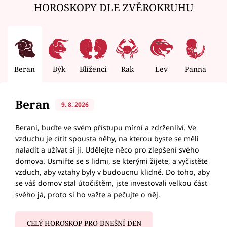
HOROSKOPY DLE ZVĚROKRUHU
Beran
Býk
Blíženci
Rak
Lev
Panna
V
Beran
9. 8. 2026
Berani, buďte ve svém přístupu mírní a zdrženliví. Ve
vzduchu je cítit spousta něhy, na kterou byste se měli
naladit a užívat si ji. Udělejte něco pro zlepšení svého
domova. Usmiřte se s lidmi, se kterými žijete, a vyčistěte
vzduch, aby vztahy byly v budoucnu klidné. Do toho, aby
se váš domov stal útočištěm, jste investovali velkou část
svého já, proto si ho važte a pečujte o něj.
CELÝ HOROSKOP PRO DNEŠNÍ DEN