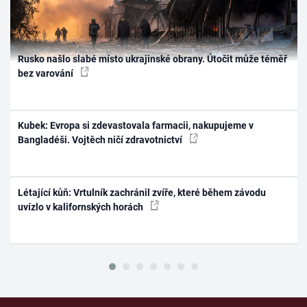
Rusko našlo slabé místo ukrajinské obrany. Útočit může téměř
bez varování
Kubek: Evropa si zdevastovala farmacii, nakupujeme v
Bangladéši. Vojtěch ničí zdravotnictví
Létající kůň: Vrtulník zachránil zvíře, které během závodu
uvízlo v kalifornských horách