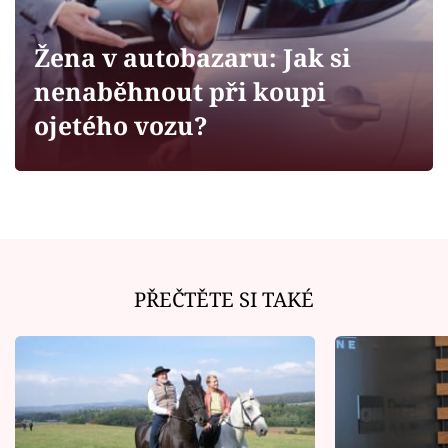
Horoskopy
Sledujte prima+
Žena v autobazaru: Jak si
nenaběhnout při koupi
Filmový festival Karlovy Vary
ojetého vozu?
Pořady
Mámy sobě
Přihlášení
PŘEČTĚTE SI TAKÉ
Sledujte nás