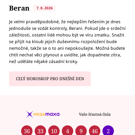
Beran
7. 8. 2026
Je velmi pravděpodobné, že nejlepším řešením je dnes
jednoduše se vzdát kontroly, Berani. Pokud jde o srdeční
záležitosti, ostatní lidé mohou být ve víru zmatku. Snažit
se přijít na kloub jejich duševnímu rozpoložení bude
nemožné, takže se o to ani nepokoušejte. Možná budete
chtít nechat věci plynout a uvidíte, jak dopadnete zítra,
než uděláte nějaké zásadní kroky.
CELÝ HOROSKOP PRO DNEŠNÍ DEN
Vaše šťastná čísla
36
33
10
4
9
46
2