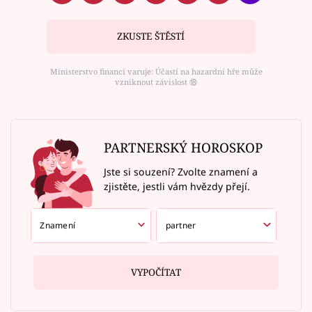
ZKUSTE ŠTĚSTÍ
Ministerstvo financí varuje: Účastí na hazardní hře může
vzniknout závislost ⑱
PARTNERSKÝ HOROSKOP
Jste si souzení? Zvolte znamení a
zjistěte, jestli vám hvězdy přejí.
VYPOČÍTAT