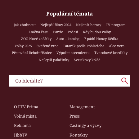
Populární témata
Jak zhubnout
Nejlepší filmy 2024
Nejlepší horory
TV program
Změna času
Partie
Počasí
Kdy budou volby
ZOO Nové začátky
Auto – katalog
7 pádů Honzy Dědka
Volby 2025
Svařené víno
Tatarák podle Pohlreicha
Aloe vera
Pěstování lichořeřišnice
Výpočet ascendentu
Tvarohové knedlíky
Nejlepší palačinky
Švestkový koláč
O FTV Prima
Management
Volná místa
Press
Reklama
Castingy a výzvy
HbbTV
Kontakty