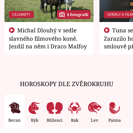
CELEBRITY
SERIÁLY A FIL
8 fotografií
Michal Dlouhý v sedle
Tuna se chtěl vrátit domů.
slavného filmového koně.
Zarazilo ho
Jezdil na něm i Draco Malfoy
smlouvě př
zemřít
HOROSKOPY DLE ZVĚROKRUHU
Beran
Býk
Blíženci
Rak
Lev
Panna
V