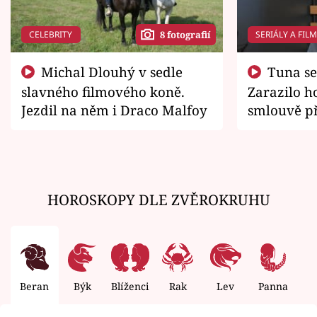
CELEBRITY
SERIÁLY A FIL
8 fotografií
Michal Dlouhý v sedle
Tuna se chtěl vrátit domů.
slavného filmového koně.
Zarazilo ho
Jezdil na něm i Draco Malfoy
smlouvě př
zemřít
HOROSKOPY DLE ZVĚROKRUHU
Beran
Býk
Blíženci
Rak
Lev
Panna
V