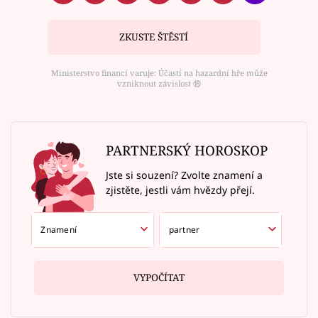
ZKUSTE ŠTĚSTÍ
Ministerstvo financí varuje: Účastí na hazardní hře může
vzniknout závislost ⑱
PARTNERSKÝ HOROSKOP
Jste si souzení? Zvolte znamení a
zjistěte, jestli vám hvězdy přejí.
VYPOČÍTAT