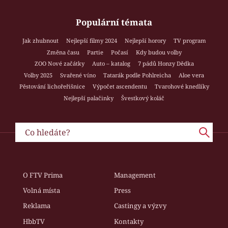
Populární témata
Jak zhubnout
Nejlepší filmy 2024
Nejlepší horory
TV program
Změna času
Partie
Počasí
Kdy budou volby
ZOO Nové začátky
Auto – katalog
7 pádů Honzy Dědka
Volby 2025
Svařené víno
Tatarák podle Pohlreicha
Aloe vera
Pěstování lichořeřišnice
Výpočet ascendentu
Tvarohové knedlíky
Nejlepší palačinky
Švestkový koláč
O FTV Prima
Management
Volná místa
Press
Reklama
Castingy a výzvy
HbbTV
Kontakty