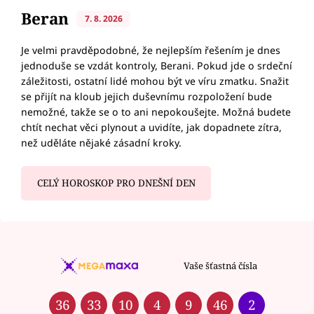
Beran
7. 8. 2026
Je velmi pravděpodobné, že nejlepším řešením je dnes
jednoduše se vzdát kontroly, Berani. Pokud jde o srdeční
záležitosti, ostatní lidé mohou být ve víru zmatku. Snažit
se přijít na kloub jejich duševnímu rozpoložení bude
nemožné, takže se o to ani nepokoušejte. Možná budete
chtít nechat věci plynout a uvidíte, jak dopadnete zítra,
než uděláte nějaké zásadní kroky.
CELÝ HOROSKOP PRO DNEŠNÍ DEN
Vaše šťastná čísla
36
33
10
4
9
46
2