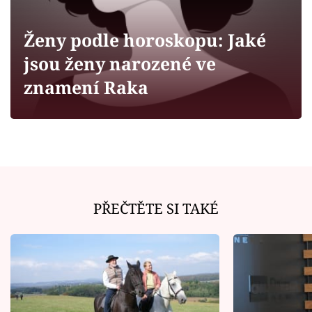
Horoskopy
Sledujte prima+
Ženy podle horoskopu: Jaké
jsou ženy narozené ve
Filmový festival Karlovy Vary
znamení Raka
Pořady
Mámy sobě
Přihlášení
PŘEČTĚTE SI TAKÉ
Sledujte nás